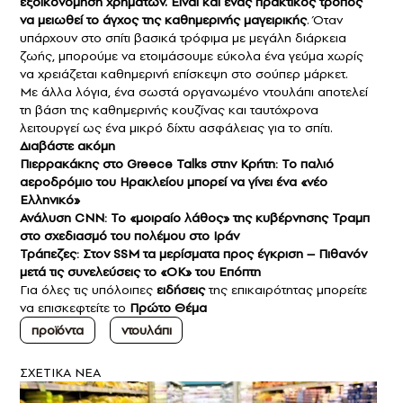
εξοικονόμηση χρημάτων. Είναι και ένας πρακτικός τρόπος
να μειωθεί το άγχος της καθημερινής μαγειρικής
. Όταν
υπάρχουν στο σπίτι βασικά τρόφιμα με μεγάλη διάρκεια
ζωής, μπορούμε να ετοιμάσουμε εύκολα ένα γεύμα χωρίς
να χρειάζεται καθημερινή επίσκεψη στο σούπερ μάρκετ.
Με άλλα λόγια, ένα σωστά οργανωμένο ντουλάπι αποτελεί
τη βάση της καθημερινής κουζίνας και ταυτόχρονα
λειτουργεί ως ένα μικρό δίχτυ ασφάλειας για το σπίτι.
Διαβάστε ακόμη
Πιερρακάκης στο Greece Talks στην Κρήτη: Το παλιό
αεροδρόμιο του Ηρακλείου μπορεί να γίνει ένα «νέο
Ελληνικό»
Ανάλυση CNN: Το «μοιραίο λάθος» της κυβέρνησης Τραμπ
στο σχεδιασμό του πολέμου στο Ιράν
Τράπεζες: Στον SSM τα μερίσματα προς έγκριση – Πιθανόν
μετά τις συνελεύσεις το «ΟΚ» του Επόπτη
Για όλες τις υπόλοιπες
ειδήσεις
της επικαιρότητας μπορείτε
να επισκεφτείτε το
Πρώτο Θέμα
προϊόντα
ντουλάπι
ΣXETIKA NEA