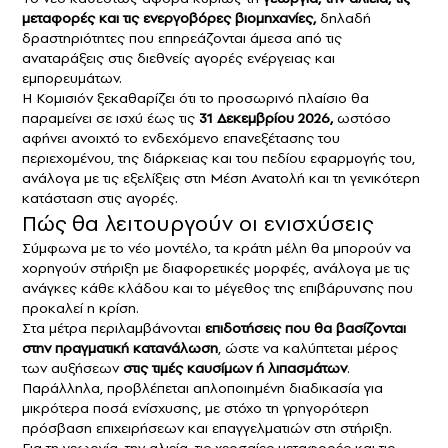
μεταφορές και τις ενεργοβόρες βιομηχανίες,
δηλαδή
δραστηριότητες που επηρεάζονται άμεσα από τις
αναταράξεις στις διεθνείς αγορές ενέργειας και
εμπορευμάτων.
Η Κομισιόν ξεκαθαρίζει ότι το προσωρινό πλαίσιο θα
παραμείνει σε ισχύ έως τις
31 Δεκεμβρίου 2026,
ωστόσο
αφήνει ανοιχτό το ενδεχόμενο επανεξέτασης του
περιεχομένου, της διάρκειας και του πεδίου εφαρμογής του,
ανάλογα με τις εξελίξεις στη Μέση Ανατολή και τη γενικότερη
κατάσταση στις αγορές.
Πώς θα λειτουργούν οι ενισχύσεις
Σύμφωνα με το νέο μοντέλο, τα κράτη μέλη θα μπορούν να
χορηγούν στήριξη με διαφορετικές μορφές, ανάλογα με τις
ανάγκες κάθε κλάδου και το μέγεθος της επιβάρυνσης που
προκαλεί η κρίση.
Στα μέτρα περιλαμβάνονται
επιδοτήσεις που θα βασίζονται
στην πραγματική κατανάλωση
, ώστε να καλύπτεται μέρος
των αυξήσεων
στις τιμές καυσίμων ή λιπασμάτων
.
Παράλληλα, προβλέπεται απλοποιημένη διαδικασία για
μικρότερα ποσά ενίσχυσης, με στόχο τη γρηγορότερη
πρόσβαση επιχειρήσεων και επαγγελματιών στη στήριξη.