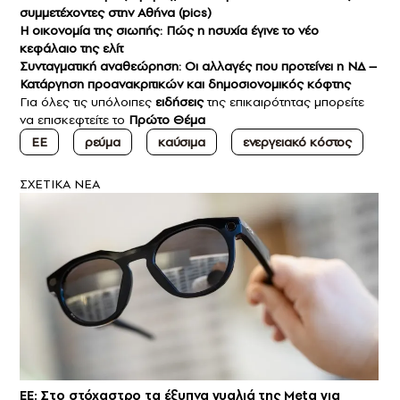
συμμετέχοντες στην Αθήνα (pics)
Η οικονομία της σιωπής: Πώς η ησυχία έγινε το νέο
κεφάλαιο της ελίτ
Συνταγματική αναθεώρηση: Οι αλλαγές που προτείνει η ΝΔ –
Κατάργηση προανακριτικών και δημοσιονομικός κόφτης
Για όλες τις υπόλοιπες
ειδήσεις
της επικαιρότητας μπορείτε
να επισκεφτείτε το
Πρώτο Θέμα
ΕΕ
ρεύμα
καύσιμα
ενεργειακό κόστος
ΣXETIKA NEA
ΕΕ: Στο στόχαστρο τα έξυπνα γυαλιά της Meta για