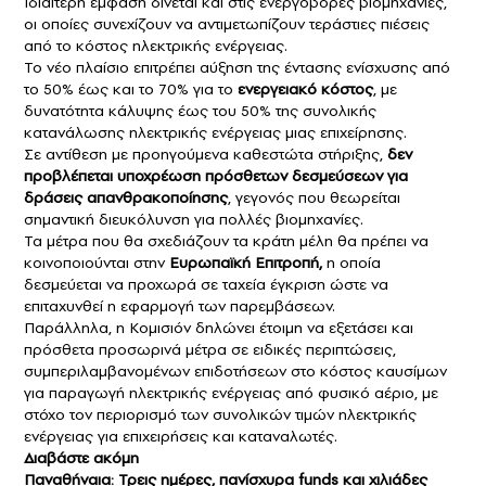
Ιδιαίτερη έμφαση δίνεται και στις ενεργοβόρες βιομηχανίες,
οι οποίες συνεχίζουν να αντιμετωπίζουν τεράστιες πιέσεις
από το κόστος ηλεκτρικής ενέργειας.
Το νέο πλαίσιο επιτρέπει αύξηση της έντασης ενίσχυσης από
το 50% έως και το 70% για το
ενεργειακό κόστος
, με
δυνατότητα κάλυψης έως του 50% της συνολικής
κατανάλωσης ηλεκτρικής ενέργειας μιας επιχείρησης.
Σε αντίθεση με προηγούμενα καθεστώτα στήριξης,
δεν
προβλέπεται υποχρέωση πρόσθετων δεσμεύσεων για
δράσεις απανθρακοποίησης
, γεγονός που θεωρείται
σημαντική διευκόλυνση για πολλές βιομηχανίες.
Τα μέτρα που θα σχεδιάζουν τα κράτη μέλη θα πρέπει να
κοινοποιούνται στην
Ευρωπαϊκή Επιτροπή,
η οποία
δεσμεύεται να προχωρά σε ταχεία έγκριση ώστε να
επιταχυνθεί η εφαρμογή των παρεμβάσεων.
Παράλληλα, η Κομισιόν δηλώνει έτοιμη να εξετάσει και
πρόσθετα προσωρινά μέτρα σε ειδικές περιπτώσεις,
συμπεριλαμβανομένων επιδοτήσεων στο κόστος καυσίμων
για παραγωγή ηλεκτρικής ενέργειας από φυσικό αέριο, με
στόχο τον περιορισμό των συνολικών τιμών ηλεκτρικής
ενέργειας για επιχειρήσεις και καταναλωτές.
Διαβάστε ακόμη
Παναθήναια: Τρεις ημέρες, πανίσχυρα funds και χιλιάδες