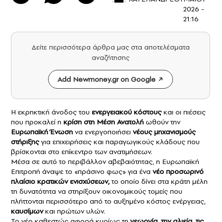
2026 -
21:16
Δείτε περισσότερα άρθρα μας στα αποτελέσματα
αναζήτησης
Add Newmoney.gr on Google
Η εκρηκτική άνοδος του
ενεργειακού κόστους
και οι πιέσεις
που προκαλεί η
κρίση στη Μέση Ανατολή
ωθούν την
Ευρωπαϊκή Ένωση
να ενεργοποιήσει
νέους μηχανισμούς
στήριξης
για επιχειρήσεις και παραγωγικούς κλάδους που
βρίσκονται στο επίκεντρο των ανατιμήσεων.
Μέσα σε αυτό το περιβάλλον αβεβαιότητας, η Ευρωπαϊκή
Επιτροπή άναψε το «πράσινο φως» για ένα
νέο προσωρινό
πλαίσιο κρατικών ενισχύσεων,
το οποίο δίνει στα κράτη μέλη
τη δυνατότητα να στηρίξουν οικονομικούς τομείς που
πλήττονται περισσότερο από το αυξημένο κόστος ενέργειας,
καυσίμων
και πρώτων υλών.
Το νέο καθεστώς αφορά κυρίως τη
γεωργία, την αλιεία, τις