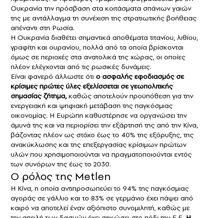
Ουκρανία την πρόσβαση στα κοιτάσματα σπάνιων γαιών
της με αντάλλαγμα τη συνέχιση της στρατιωτικής βοήθειας
απέναντι στη Ρωσία.
Η Ουκρανία διαθέτει σημαντικά αποθέματα τιτανίου, λιθίου,
γραφίτη και ουρανίου, πολλά από τα οποία βρίσκονται
όμως σε περιοχές στα ανατολικά της χώρας, οι οποίες
πλέον ελέγχονται από τις ρωσικές δυνάμεις.
Είναι φανερό άλλωστε ότι
ο ασφαλής εφοδιασμός σε
κρίσιμες πρώτες ύλες εξελίσσεται σε γεωπολιτικής
σημασίας ζήτημα,
καθώς αποτελούν προϋπόθεση για την
ενεργειακή και ψηφιακή μετάβαση της παγκόσμιας
οικονομίας. Η Ευρώπη καθυστέρησε να οργανώσει την
άμυνά της και να περιορίσει την εξάρτησή της από την Κίνα,
βάζοντας πλέον ως στόχο έως το 40% της εξόρυξης, της
ανακύκλωσης και της επεξεργασίας κρίσιμων πρώτων
υλών που χρησιμοποιούνται να πραγματοποιούνται εντός
των συνόρων της έως το 2030.
Ο ρόλος της Metlen
H Κίνα, η οποία αντιπροσωπεύει το 94% της παγκόσμιας
αγοράς σε γάλλιο και το 83% σε γερμάνιο έχει πάψει από
καιρό να αποτελεί έναν αξιόπιστο συνομιλητή, καθώς με
την απειλή των δασμών έχει σηκώσει στο πόδι την Ε.Ε.
Η