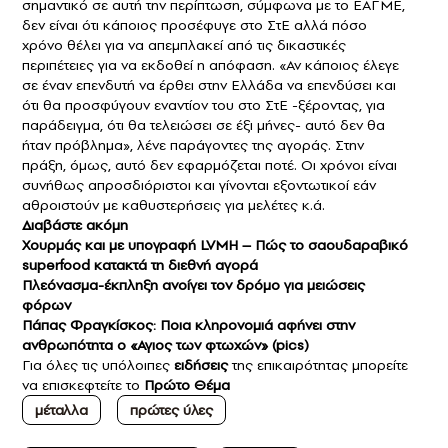
σημαντικό σε αυτή την περίπτωση, σύμφωνα με το ΕΑΓΜΕ,
δεν είναι ότι κάποιος προσέφυγε στο ΣτΕ αλλά πόσο
χρόνο θέλει για να απεμπλακεί από τις δικαστικές
περιπέτειες για να εκδοθεί η απόφαση. «Αν κάποιος έλεγε
σε έναν επενδυτή να έρθει στην Ελλάδα να επενδύσει και
ότι θα προσφύγουν εναντίον του στο ΣτΕ -ξέροντας, για
παράδειγμα, ότι θα τελειώσει σε έξι μήνες- αυτό δεν θα
ήταν πρόβλημα», λένε παράγοντες της αγοράς. Στην
πράξη, όμως, αυτό δεν εφαρμόζεται ποτέ. Οι χρόνοι είναι
συνήθως απροσδιόριστοι και γίνονται εξοντωτικοί εάν
αθροιστούν με καθυστερήσεις για μελέτες κ.ά.
Διαβάστε ακόμη
Χουρμάς και με υπογραφή LVMH – Πώς το σαουδαραβικό
superfood κατακτά τη διεθνή αγορά
Πλεόνασμα-έκπληξη ανοίγει τον δρόμο για μειώσεις
φόρων
Πάπας Φραγκίσκος: Ποια κληρονομιά αφήνει στην
ανθρωπότητα ο «Αγιος των φτωχών» (pics)
Για όλες τις υπόλοιπες
ειδήσεις
της επικαιρότητας μπορείτε
να επισκεφτείτε το
Πρώτο Θέμα
μέταλλα
πρώτες ύλες