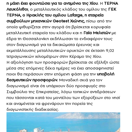
η μάχη έχει φουντώσει για το αντιμόνιο της Χίου
. Η
ΤΕΡΝΑ
Λευκόλιθοι
, ο μεταλλευτικός κλάδος του ομίλου της
ΓΕΚ
ΤΕΡΝΑ, ο Ηρακλής του ομίλου Lafarge, η εταιρεία
συμβούλων μηχανικών Geotest Χιώνης,
πίσω από την
οποία ψιθυρίζεται στην αγορά ότι βρίσκεται κορυφαία
μεταλλευτική εταιρεία του κλάδου και η
Γαία Μελετών
με
έδρα τη Θεσσαλονίκη εκδήλωσαν το ενδιαφέρον τους
στον διαγωνισμό για τα δικαιώματα έρευνας και
εκμετάλλευσης μεταλλευτικών ορυκτών σε έκταση 9,02
τετραγωνικών χιλιομέτρων στην Κέραμο της Χίου.
Η αξιολόγηση των προσφορών βρίσκεται σε εξέλιξη ώστε
μέσα στις επόμενες δέκα ημέρες να έχει αποσαφηνιστεί
ποιοι θα περάσουν στην επόμενη φάση για την
υποβολή
δεσμευτικών προσφορών.
Μοναδική σκιά για τον
διαγωνισμό είναι ότι υπάρχουν δύο προσφυγές στο
Συμβούλιο της Επικρατείας, λόγω τοπικών αντιδράσεων
που τάσσονται κατά του μοντέλου των εξορύξεων στο νησί
και αναμένεται να φρενάρουν την πορεία της
διαγωνιστικής διαδικασίας.