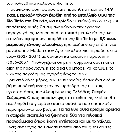
τον πολυεθνικό κολοσσό Rio Tinto.
Η συμφωνία αυτή αφορά στην προμήθεια περίπου
14,9
εκατ. μετρικών τόνων βωξίτη από το μεταλλείο CBG της
Rio Tinto στη Γουινέα
, για περίοδο 11 ετών (2027-2037). Οι
ποσότητες αυτές θα συμπληρώνουν την εγχώρια
παραγωγή της Μetlen από τα τοπικά μεταλλεία της. Και
επιπλέον αφορά την προμήθεια της Rio Tinto με
3,9 εκατ.
μετρικούς τόνους αλουμίνας,
προερχόμενους από τη νέα
μονάδα της Μetlen στον Αγιο Νικόλαο, για περίοδο οκτώ
ετών (2027-2034) με δυνατότητα τριετούς παράτασης
(2035-2037). Υπολογίζεται ότι με τη συμμαχία αυτή και τη
δική της παραγωγή, η εταιρεία θα μπορεί να καλύψει το
25% της παγκόσμιας αγοράς έως το 2027.
Πριν από λίγες μέρες, ο κ. Μυτιληναίος έκανε ένα ακόμη
βήμα υποδεχόμενος τον αντιπρόεδρο της Ε.Ε. στις
εγκαταστάσεις της Αλουμίνιον της Ελλάδας
Στεφάν
Σεζουρνέ
. Οπως αποκάλυψε, στα σχέδια της Metlen θα
περιληφθεί το γερμάνιο και το σκάνδιο που αποτελούν
παραπροϊόντα του βωξίτη.
Για τα δύο αυτά κρίσιμα ορυκτά
η εταιρεία σκοπεύει να ξεκινήσει δύο νέα πιλοτικά
προγράμματα όπως έκανε αντίστοιχα και με το γάλλιο.
Ενας αντίλογος που αναπτύσσεται από τους επενδυτές