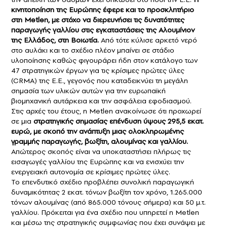
κινητοποίηση της Ευρώπης έφερε και το προσκλητήριο
στη Metlen, με στόχο να διερευνήσει τις δυνατότητες
παραγωγής γαλλίου στις εγκαταστάσεις της Αλουμίνιον
της Ελλάδος, στη Βοιωτία.
Από τότε κύλισε αρκετό νερό
στο αυλάκι και το σχέδιο πλέον μπαίνει σε στάδιο
υλοποίησης καθώς φιγουράρει ήδη στον κατάλογο των
47 στρατηγικών έργων για τις κρίσιμες πρώτες ύλες
(CRMA) της Ε.Ε., γεγονός που καταδεικνύει τη μεγάλη
σημασία των υλικών αυτών για την ευρωπαϊκή
βιομηχανική αυτάρκεια και την ασφάλεια εφοδιασμού.
Στις αρχές του έτους, η Metlen ανακοίνωσε ότι προχωρεί
σε μια
στρατηγικής σημασίας επένδυση ύψους 295,5 εκατ.
ευρώ, με σκοπό την ανάπτυξη μιας ολοκληρωμένης
γραμμής παραγωγής, βωξίτη, αλουμίνας και γαλλίου.
Απώτερος σκοπός είναι να υποκαταστήσει πλήρως τις
εισαγωγές γαλλίου της Ευρώπης και να ενισχύει την
ενεργειακή αυτονομία σε κρίσιμες πρώτες ύλες.
Το επενδυτικό σχέδιο προβλέπει συνολική παραγωγική
δυναμικότητας 2 εκατ. τόνων βωξίτη τον χρόνο, 1.265.000
τόνων αλουμίνας (από 865.000 τόνους σήμερα) και 50 μ.τ.
γαλλίου. Πρόκειται για ένα σχέδιο που υπηρετεί η Metlen
και μέσω της στρατηγικής συμφωνίας που έχει συνάψει με