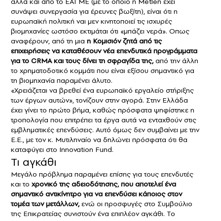
αλλά και από το ΕΑΓΜΕ (με το οποίο η Metlen έχει
συνάψει συνεργασία για έρευνες βωξίτη), είναι ότι η
ευρωπαϊκή πολιτική ναι μεν κινητοποιεί τις ισχυρές
βιομηχανίες ωστόσο εκτιμάται ότι «μπάζει νερά». Οπως
αναφέρουν, από τη μια
η Κομισιόν ζητά από τις
επιχειρήσεις να καταθέσουν νέα επενδυτικά προγράμματα
για το CRMΑ και τους δίνει τη σφραγίδα της,
από την άλλη
το χρηματοδοτικό κομμάτι που είναι εξίσου σημαντικό για
τη βιομηχανία παραμένει άλυτο.
«Χρειάζεται να βρεθεί ένα ευρωπαϊκό εργαλείο στήριξης
των έργων αυτών», τονίζουν στην αγορά. Στην Ελλάδα
έχει γίνει το πρώτο βήμα, καθώς πρόσφατα ψηφίστηκε η
τροπολογία που επιτρέπει τα έργα αυτά να ενταχθούν στις
εμβληματικές επενδύσεις. Αυτό όμως δεν συμβαίνει με την
Ε.Ε., με τον κ. Μυτιληναίο να δηλώνει πρόσφατα ότι θα
καταφύγει στο Innovation Fund.
Τι αγκάθι
Μεγάλο πρόβλημα παραμένει επίσης για τους επενδυτές
και το
χρονικό της αδειοδότησης, που αποτελεί ένα
σημαντικό αντικίνητρο για να επενδύσει κάποιος στον
τομέα των μετάλλων,
ενώ οι προσφυγές στο Συμβούλιο
της Επικρατείας συνιστούν ένα επιπλέον αγκάθι. Το