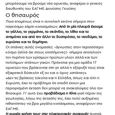
μπορέσουμε να βρούμε νέα ορυκτά», αναφέρει ο γενικός
διευθυντής του ΕΑΓΜΕ Διονύσης Γκούτης
Ο θησαυρός
Ποια επομένως είναι η συνολική εικόνα σήμερα στον
παγκόσμιο χάρτη κοιτασμάτων;
Από τη μία πλευρά έχουμε
το γάλλιο, το γερμάνιο, το σκάνδιο, το λίθιο και το
αντιμόνιο και από την άλλη το δυσπρόσιο, το νεοδύμιο, το
ευρώπιο και το δημήτριο.
Οι σπάνιες αυτές ονομασίες -άγνωστες στον περισσότερο
κόσμο (αλλά όχι στους επιστήμονες)- σήμερα αποτελούν
τον πυρήνα των κρίσιμων πρώτων υλών αλλά και των
πολύτιμων σπάνιων γαιών. Πρόκειται για μια ομάδα 17
ορυκτών που βρίσκονται στη γη αλλά η εξόρυξή τους είναι
εξαιρετικά δύσκολη εξ ου και ο όρος «σπάνιες».
«Δεν τις βρίσκεις εύκολα και η Ελλάδα, όπως και όλη η
Ευρώπη, έχει το πρόβλημα ότι επειδή έχουν μια
περιορισμένη έκταση δεν μπορεί να ανακαλύψεις όλο τον
θησαυρό. Γι’ αυτό έχει
προβάδισμα η Κίνα
γιατί πέραν της
γεωλογίας, λόγω της έκτασής της, έχει πολύ αυξημένες
πιθανότητες να βρει μεγάλα κοιτάσματα», αναφέρουν στο
ΕΑΓΜΕ.
Η ευρεία χρήση τους στις ηλεκτρονικές συσκευές
(κινητά,