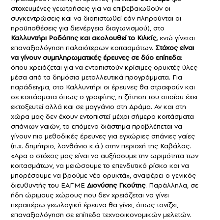
στοχευμένες γεωτρήσεις για να επιβεβαιωθούν οι
συγκεντρώσεις και να διαπιστωθεί εάν πληρούνται οι
προϋποθέσεις για διενέργεια διαγωνισμού), στο
Καλλυντήρι Ροδόπης και ακολουθεί το Κιλκίς,
ενώ γίνεται
επαναξιολόγηση παλαιότερων κοιτασμάτων.
Στόχος είναι
να γίνουν συμπληρωματικές έρευνες σε δύο επίπεδα:
όπου χρειάζεται για να εντοπιστούν κρίσιμες ορυκτές ύλες
μέσα από τα δημόσια μεταλλευτικά προγράμματα. Για
παράδειγμα, στο Καλλυντήρι οι έρευνες θα στραφούν και
σε κοιτάσματα όπως ο γραφίτης, η ζήτηση του οποίου έχει
εκτοξευτεί αλλά και σε μαγγάνιο στη Δράμα. Αν και στη
χώρα μας δεν έχουν εντοπιστεί μέχρι σήμερα κοιτάσματα
σπάνιων γαιών, το επόμενο διάστημα προβλέπεται να
γίνουν πιο μεθοδικές έρευνες για εγχώριες σπάνιες γαίες
(π.χ. δημήτριο, λανθάνιο κ.ά.) στην περιοχή της Καβάλας.
«Αρα ο στόχος μας είναι να αυξήσουμε την ωριμότητα των
κοιτασμάτων, να μειώσουμε το επενδυτικό ρίσκο και να
μπορέσουμε να βρούμε νέα ορυκτά», αναφέρει ο γενικός
διευθυντής του ΕΑΓΜΕ
Διονύσης Γκούτης
. Παράλληλα, σε
ήδη ώριμους χώρους που δεν χρειάζεται να γίνει
περαιτέρω γεωλογική έρευνα θα γίνει, όπως τονίζει,
επαναξιολόγηση σε επίπεδο τεχνοοικονομικών μελετών.