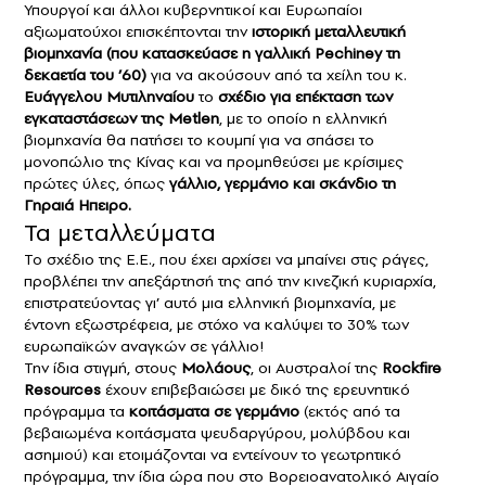
Υπουργοί και άλλοι κυβερνητικοί και Ευρωπαίοι
αξιωματούχοι επισκέπτονται την
ιστορική μεταλλευτική
βιομηχανία (που κατασκεύασε η γαλλική Pechiney τη
δεκαετία του ’60)
για να ακούσουν από τα χείλη του κ.
Ευάγγελου Μυτιληναίου
το
σχέδιο για επέκταση των
εγκαταστάσεων της
Μetlen
, με το οποίο η ελληνική
βιομηχανία θα πατήσει το κουμπί για να σπάσει το
μονοπώλιο της Κίνας και να προμηθεύσει με κρίσιμες
πρώτες ύλες, όπως
γάλλιο, γερμάνιο και σκάνδιο τη
Γηραιά Hπειρο.
Τα μεταλλεύματα
Το σχέδιο της Ε.E., που έχει αρχίσει να μπαίνει στις ράγες,
προβλέπει την απεξάρτησή της από την κινεζική κυριαρχία,
επιστρατεύοντας γι’ αυτό μια ελληνική βιομηχανία, με
έντονη εξωστρέφεια, με στόχο να καλύψει το 30% των
ευρωπαϊκών αναγκών σε γάλλιο!
Την ίδια στιγμή, στους
Μολάους
, οι Αυστραλοί της
Rockfire
Resources
έχουν επιβεβαιώσει με δικό της ερευνητικό
πρόγραμμα τα
κοιτάσματα σε γερμάνιο
(εκτός από τα
βεβαιωμένα κοιτάσματα ψευδαργύρου, μολύβδου και
ασημιού) και ετοιμάζονται να εντείνουν το γεωτρητικό
πρόγραμμα, την ίδια ώρα που στο Βορειοανατολικό Αιγαίο