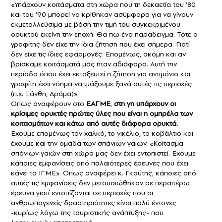
«Υπάρχουν κοιτάσματα στη χώρα που τη δεκαετία του ’80
και του ’90 μπορεί να κρίθηκαν ασύμφορα για να γίνουν
εκμεταλλεύσιμα με βάση την τιμή του συγκεκριμένου
ορυκτού εκείνη την εποχή. Θα πω ένα παράδειγμα. Τότε ο
γραφίτης δεν είχε την ίδια ζήτηση που έχει σήμερα. Γιατί
δεν είχε τις ίδιες εφαρμογές. Επομένως, ακόμη και αν
βρίσκαμε κοιτάσματά μάς ήταν αδιάφορα. Αυτή την
περίοδο όπου έχει εκτοξευτεί η ζήτηση για αντιμόνιο και
γραφίτη έχει νόημα να ψάξουμε ξανά αυτές τις περιοχές
(π.χ. Ξάνθη, Δράμα)».
Οπως αναφέρουν στο
ΕΑΓΜΕ
,
στη γη υπάρχουν οι
κρίσιμες ορυκτές πρώτες ύλες που είναι η ομπρέλα των
κοιτασμάτων και κάτω από αυτές διάφορα ορυκτά.
Εχουμε επομένως τον χαλκό, το νικέλιο, το κοβάλτιο και
έχουμε και την ομάδα των σπάνιων γαιών. «Κοίτασμα
σπάνιων γαιών στη χώρα μας δεν έχει εντοπιστεί. Εχουμε
κάποιες εμφανίσεις από παλαιότερες έρευνες που έχει
κάνει το ΙΓΜΕ». Οπως αναφέρει κ. Γκούτης, κάποιες από
αυτές τις εμφανίσεις δεν μετουσιώθηκαν σε περαιτέρω
έρευνα γιατί εντοπίζονται σε περιοχές που οι
ανθρωπογενείς δραστηριότητες είναι πολύ έντονες
-κυρίως λόγω της τουριστικής ανάπτυξης- που