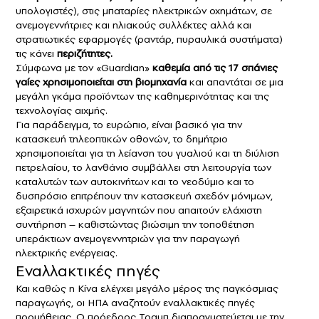
υπολογιστές), στις μπαταρίες ηλεκτρικών οχημάτων, σε
ανεμογεννήτριες και ηλιακούς συλλέκτες αλλά και
στρατιωτικές εφαρμογές (ραντάρ, πυραυλικά συστήματα)
τις κάνει
περιζήτητες.
Σύμφωνα με τον «Guardian»
καθεμία από τις 17 σπάνιες
γαίες χρησιμοποιείται στη βιομηχανία
και απαντάται σε μια
μεγάλη γκάμα προϊόντων της καθημερινότητας και της
τεχνολογίας αιχμής.
Για παράδειγμα, το ευρώπιο, είναι βασικό για την
κατασκευή τηλεοπτικών οθονών, το δημήτριο
χρησιμοποιείται για τη λείανση του γυαλιού και τη διύλιση
πετρελαίου, το λανθάνιο συμβάλλει στη λειτουργία των
καταλυτών των αυτοκινήτων και το νεοδύμιο και το
δυσπρόσιο επιτρέπουν την κατασκευή σχεδόν μόνιμων,
εξαιρετικά ισχυρών μαγνητών που απαιτούν ελάχιστη
συντήρηση – καθιστώντας βιώσιμη την τοποθέτηση
υπεράκτιων ανεμογεννητριών για την παραγωγή
ηλεκτρικής ενέργειας.
Εναλλακτικές πηγές
Και καθώς η Κίνα ελέγχει μεγάλο μέρος της παγκόσμιας
παραγωγής, οι ΗΠΑ αναζητούν εναλλακτικές πηγές
προμήθειας. Ο πρόεδρος Τραμπ διαπραγματεύεται με την