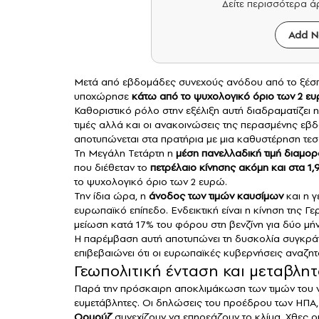
Δείτε περισσότερα 
Add N
Μετά από εβδομάδες συνεχούς ανόδου από το ξέ
υποχώρησε
κάτω από το ψυχολογικό όριο των 2 ευρ
Καθοριστικό ρόλο στην εξέλιξη αυτή διαδραματίζει η
τιμές αλλά και οι ανακοινώσεις της περασμένης εβ
αποτυπώνεται στα πρατήρια με μια καθυστέρηση τ
Τη Μεγάλη Τετάρτη η
μέση πανελλαδική τιμή διαμορ
που διέθεταν το
πετρέλαιο κίνησης ακόμη και στα 1,
το ψυχολογικό όριο των 2 ευρώ.
Την ίδια ώρα, η
άνοδος των τιμών καυσίμων
και η γ
ευρωπαϊκό επίπεδο. Ενδεικτική είναι η κίνηση της
μείωση κατά 17% του φόρου στη βενζίνη για δύο μήνε
Η παρέμβαση αυτή αποτυπώνει τη δυσκολία συγκράτ
επιβεβαιώνει ότι οι ευρωπαϊκές κυβερνήσεις αναζητ
Γεωπολιτική ένταση και μεταβλητ
Παρά την πρόσκαιρη αποκλιμάκωση των τιμών του ντί
ευμετάβλητες. Οι δηλώσεις του προέδρου των ΗΠΑ, γι
Ορμούζ
συνεχίζουν να επηρεάζουν το κλίμα. Χθες 