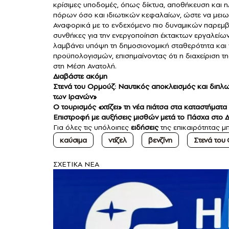
κρίσιμες υποδομές, όπως δίκτυα, αποθήκευση και 
πόρων όσο και ιδιωτικών κεφαλαίων, ώστε να μειωθ
Αναφορικά με το ενδεχόμενο πιο δυναμικών παρεμβ
συνθήκες για την ενεργοποίηση έκτακτων εργαλείων
λαμβάνει υπόψη τη δημοσιονομική σταθερότητα και 
προϋπολογισμών, επισημαίνοντας ότι η διαχείριση τ
στη Μέση Ανατολή.
Διαβάστε ακόμη
Στενά του Ορμούζ: Ναυτικός αποκλεισμός και διπλωμ
των Ιρανών»
Ο τουρισμός «χτίζει» τη νέα πιάτσα στα καταστήματ
Επιστροφή με αυ
ξήσεις μισθών μετά το Πάσχα στο 
Για όλες τις υπόλοιπες
ειδήσεις
της επικαιρότητας μπ
καύσιμα
ντίζελ
βενζίνη
Στενά του
ΣXETIKA NEA