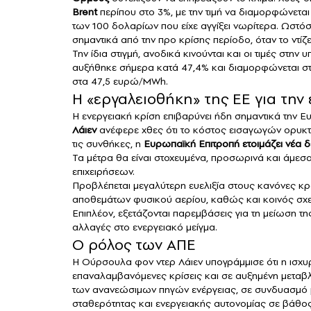
Brent
περίπου στο 3%, με την τιμή να διαμορφώνετα
των 100 δολαρίων που είχε αγγίξει νωρίτερα. Ωστόσ
σημαντικά από την προ κρίσης περίοδο, όταν το ντίζ
Την ίδια στιγμή, ανοδικά κινούνται και οι τιμές στη
αυξήθηκε σήμερα κατά 47,4% και διαμορφώνεται στ
στα 47,5 ευρώ/MWh.
Η «εργαλειοθήκη» της ΕΕ για την 
Η ενεργειακή κρίση επιβαρύνει ήδη σημαντικά την 
Λάιεν
ανέφερε χθες ότι το κόστος εισαγωγών ορυκτ
τις συνθήκες, η
Ευρωπαϊκή Επιτροπή ετοιμάζει
νέα 
Τα μέτρα θα είναι στοχευμένα, προσωρινά και άμεσ
επιχειρήσεων.
Προβλέπεται μεγαλύτερη ευελιξία στους κανόνες κρ
αποθεμάτων φυσικού αερίου, καθώς και κοινός σχε
Επιπλέον, εξετάζονται παρεμβάσεις για τη μείωση τ
αλλαγές στο ενεργειακό μείγμα.
Ο ρόλος των ΑΠΕ
Η Ούρσουλα φον ντερ Λάιεν υπογράμμισε ότι η ισχ
επαναλαμβανόμενες κρίσεις και σε αυξημένη μεταβλ
των ανανεώσιμων πηγών ενέργειας, σε συνδυασμό 
σταθερότητας και ενεργειακής αυτονομίας σε βάθος