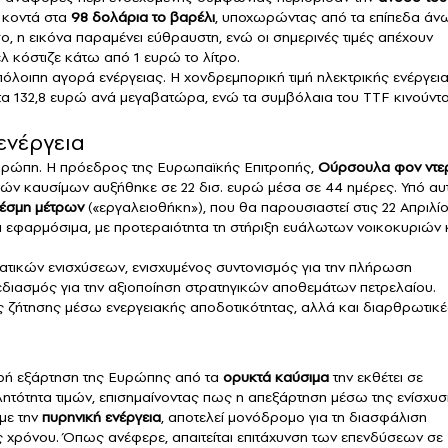
ι κοντά στα
98 δολάρια το βαρέλι
, υποχωρώντας από τα επίπεδα άν
ο, η εικόνα παραμένει εύθραυστη, ενώ οι σημερινές τιμές απέχουν
ελ κόστιζε κάτω από 1 ευρώ το λίτρο.
ν υπόλοιπη αγορά ενέργειας. Η χονδρεμπορική τιμή ηλεκτρικής ενέργει
α 132,8 ευρώ ανά μεγαβατώρα, ενώ τα συμβόλαια του TTF κινούντα
ενέργεια
Ευρώπη. Η πρόεδρος της Ευρωπαϊκής Επιτροπής,
Ούρσουλα φον ντε
ών καυσίμων αυξήθηκε σε 22 δισ. ευρώ μέσα σε 44 ημέρες. Υπό αυ
δέσμη μέτρων
(«εργαλειοθήκη»), που θα παρουσιαστεί στις 22 Απριλίο
α εφαρμόσιμα, με προτεραιότητα τη στήριξη ευάλωτων νοικοκυριών 
ατικών ενισχύσεων, ενισχυμένος συντονισμός για την πλήρωση
διασμός για την αξιοποίηση στρατηγικών αποθεμάτων πετρελαίου.
ης ζήτησης μέσω ενεργειακής αποδοτικότητας, αλλά και διαρθρωτικέ
υρή εξάρτηση της Ευρώπης από τα
ορυκτά καύσιμα
την εκθέτει σε
ητότητα τιμών, επισημαίνοντας πως η απεξάρτηση μέσω της ενίσχυ
με την
πυρηνική ενέργεια
, αποτελεί μονόδρομο για τη διασφάλιση
 χρόνου. Όπως ανέφερε, απαιτείται επιτάχυνση των επενδύσεων σε