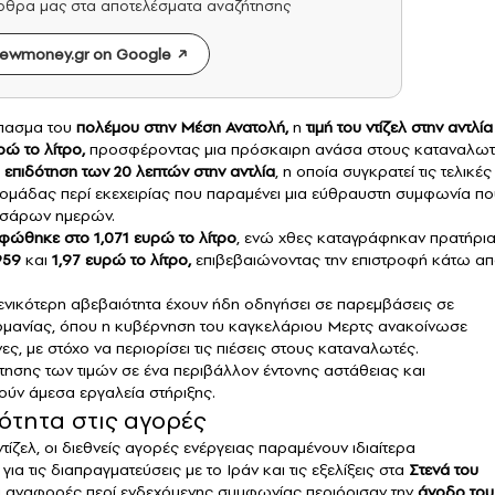
άρθρα μας στα αποτελέσματα αναζήτησης
ewmoney.gr on Google
σπασμα του
πολέμου στην Μέση Ανατολή
,
η
τιμή του
ντίζελ
στην αντλία
ώ το λίτρο,
προσφέροντας μια πρόσκαιρη ανάσα στους καταναλωτ
επιδότηση των 20 λεπτών στην αντλία
, η οποία συγκρατεί τις τελικές
δομάδας περί εκεχειρίας που παραμένει μια εύθραυστη συμφωνία πο
εσσάρων ημερών.
φώθηκε στο 1,071 ευρώ το λίτρο
, ενώ χθες καταγράφηκαν πρατήρι
959
και
1,97 ευρώ το λίτρο,
επιβεβαιώνοντας την επιστροφή κάτω α
ενικότερη αβεβαιότητα έχουν ήδη οδηγήσει σε παρεμβάσεις σε
 Γερμανίας, όπου η κυβέρνηση του καγκελάριου Μερτς ανακοίνωσε
ς, με στόχο να περιορίσει τις πιέσεις στους καταναλωτές.
ησης των τιμών σε ένα περιβάλλον έντονης αστάθειας και
ούν άμεσα εργαλεία στήριξης.
ότητα στις αγορές
ζελ, οι διεθνείς αγορές ενέργειας παραμένουν ιδιαίτερα
α τις διαπραγματεύσεις με το Ιράν και τις εξελίξεις στα
Στενά του
οι αναφορές περί ενδεχόμενης συμφωνίας περιόρισαν την
άνοδο του