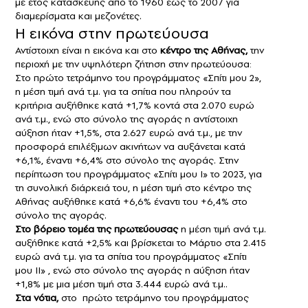
με έτος κατασκευής από το 1960 έως το 2007 για
διαμερίσματα και μεζονέτες.
Η εικόνα στην πρωτεύουσα
Αντίστοιχη είναι η εικόνα και στο
κέντρο της Αθήνας,
την
περιοχή με την υψηλότερη ζήτηση στην πρωτεύουσα:
Στο πρώτο τετράμηνο του προγράμματος «Σπίτι μου 2»,
η μέση τιμή ανά τ.μ. για τα σπίτια που πληρούν τα
κριτήρια αυξήθηκε κατά +1,7% κοντά στα 2.070 ευρώ
ανά τ.μ., ενώ στο σύνολο της αγοράς η αντίστοιχη
αύξηση ήταν +1,5%, στα 2.627 ευρώ ανά τ.μ., με την
προσφορά επιλέξιμων ακινήτων να αυξάνεται κατά
+6,1%, έναντι +6,4% στο σύνολο της αγοράς. Στην
περίπτωση του προγράμματος «Σπίτι μου Ι» το 2023, για
τη συνολική διάρκειά του, η μέση τιμή στο κέντρο της
Αθήνας αυξήθηκε κατά +6,6% έναντι του +6,4% στο
σύνολο της αγοράς.
Στο βόρειο τομέα της πρωτεύουσας
η μέση τιμή ανά τ.μ.
αυξήθηκε κατά +2,5% και βρίσκεται το Μάρτιο στα 2.415
ευρώ ανά τ.μ. για τα σπίτια του προγράμματος «Σπίτι
μου ΙΙ» , ενώ στο σύνολο της αγοράς η αύξηση ήταν
+1,8% με μια μέση τιμή στα 3.444 ευρώ ανά τ.μ..
Στα νότια,
στο πρώτο τετράμηνο του προγράμματος