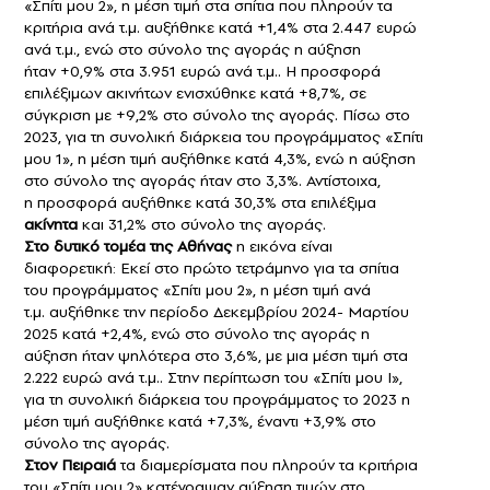
«Σπίτι μου 2», η μέση τιμή στα σπίτια που πληρούν τα
κριτήρια ανά τ.μ. αυξήθηκε κατά +1,4% στα 2.447 ευρώ
ανά τ.μ., ενώ στο σύνολο της αγοράς η αύξηση
ήταν +0,9% στα 3.951 ευρώ ανά τ.μ.. Η προσφορά
επιλέξιμων ακινήτων ενισχύθηκε κατά +8,7%, σε
σύγκριση με +9,2% στο σύνολο της αγοράς. Πίσω στο
2023, για τη συνολική διάρκεια του προγράμματος «Σπίτι
μου 1», η μέση τιμή αυξήθηκε κατά 4,3%, ενώ η αύξηση
στο σύνολο της αγοράς ήταν στο 3,3%. Αντίστοιχα,
η προσφορά αυξήθηκε κατά 30,3% στα επιλέξιμα
ακίνητα
και 31,2% στο σύνολο της αγοράς.
Στο δυτικό τομέα της Αθήνας
η εικόνα είναι
διαφορετική: Εκεί στο πρώτο τετράμηνο για τα σπίτια
του προγράμματος «Σπίτι μου 2», η μέση τιμή ανά
τ.μ. αυξήθηκε την περίοδο Δεκεμβρίου 2024- Μαρτίου
2025 κατά +2,4%, ενώ στο σύνολο της αγοράς η
αύξηση ήταν ψηλότερα στο 3,6%, με μια μέση τιμή στα
2.222 ευρώ ανά τ.μ.. Στην περίπτωση του «Σπίτι μου Ι»,
για τη συνολική διάρκεια του προγράμματος το 2023 η
μέση τιμή αυξήθηκε κατά +7,3%, έναντι +3,9% στο
σύνολο της αγοράς.
Στον Πειραιά
τα διαμερίσματα που πληρούν τα κριτήρια
του «Σπίτι μου 2» κατέγραψαν αύξηση τιμών στο