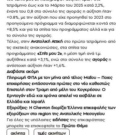
τετράμηνο έως και το Μάρτιο του 2025 κατά 2,2%,
έναντι του 0,8 στο σύνολο της αγοράς η αύξηση ήταν
+0.8%, με την αύξηση που είχε προηγηθεί το 2023 στο
προηγούμενο πρόγραμμα να διαμορφώνεται κοντά στο
+8,5% και για τα σπίτια του προγράμματος αλλά και για
το σύνολο της αγοράς.
Τέλος, στην
Ανατολική Αττική
στο πρώτο τετράμηνο από
τις σχετικές ανακοινώσεις, στα σπίτια του
προγράμματος
«Σπίτι μου 2»
, η μέση τιμή ανά τ.μ.
αυξήθηκε κατά +3,1%, ενώ στο σύνολο της
αγοράς
η
αντίστοιχη αύξηση ήταν +1,6%.
Διαβάστε ακόμη
Πληρωμή ΦΠΑ με τον μήνα από τέλος Μαΐου – Ποιες
επιχειρήσεις εντάσσονται πρώτες στο νέο καθεστώς
Επιστολή στον Τραμπ από μέλη του Κογκρέσου: Ο
Ερντογάν εδώ και χρόνια απειλεί να εισβάλει σε
Ελλάδα και Ισραήλ
Εξορύξεις: Η Chevron διορίζει Έλληνα επικεφαλής των
εξορύξεων στο region της Ανατολικής Μεσογείου
Για όλες τις υπόλοιπες
ειδήσεις
της επικαιρότητας
μπορείτε να επισκεφτείτε το
Πρώτο Θέμα
ακίνητα
τιμές ακινήτων