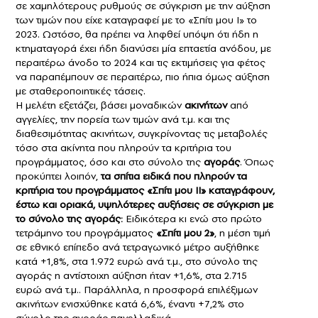
σε χαμηλότερους ρυθμούς σε σύγκριση με την αύξηση
των τιμών που είχε καταγραφεί με το «Σπίτι μου Ι» το
2023. Ωστόσο, θα πρέπει να ληφθεί υπόψη ότι ήδη η
κτηματαγορά έχει ήδη διανύσει μία επταετία ανόδου, με
περαιτέρω άνοδο το 2024 και τις εκτιμήσεις για φέτος
να παραπέμπουν σε περαιτέρω, πιο ήπια όμως αύξηση
με σταθεροποιητικές τάσεις.
Η μελέτη εξετάζει, βάσει μοναδικών
ακινήτων
από
αγγελίες, την πορεία των τιμών ανά τ.μ. και της
διαθεσιμότητας ακινήτων, συγκρίνοντας τις μεταβολές
τόσο στα ακίνητα που πληρούν τα κριτήρια του
προγράμματος, όσο και στο σύνολο της
αγοράς
. Όπως
προκύπτει λοιπόν,
τα σπίτια ειδικά που πληρούν τα
κριτήρια του προγράμματος «Σπίτι μου ΙΙ» καταγράφουν,
έστω και οριακά, υψηλότερες αυξήσεις σε σύγκριση με
το σύνολο της αγοράς:
Ειδικότερα κι ενώ στο πρώτο
τετράμηνο του προγράμματος
«Σπίτι μου 2»
, η μέση τιμή
σε εθνικό επίπεδο ανά τετραγωνικό μέτρο αυξήθηκε
κατά +1,8%, στα 1.972 ευρώ ανά τ.μ., στο σύνολο της
αγοράς η αντίστοιχη αύξηση ήταν +1,6%, στα 2.715
ευρώ ανά τ.μ.. Παράλληλα, η προσφορά επιλέξιμων
ακινήτων ενισχύθηκε κατά 6,6%, έναντι +7,2% στο
σύνολο της αγοράς πανελλαδικά.