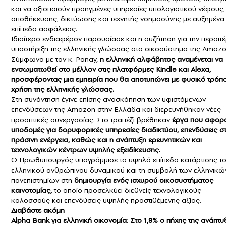
και να αξιοποιούν προηγμένες υπηρεσίες υπολογιστικού νέφους,
αποθήκευσης, δικτύωσης και τεχνητής νοημοσύνης με αυξημένα
επίπεδα ασφάλειας.
Ιδιαίτερο ενδιαφέρον παρουσίασε και η συζήτηση για την περαι
υποστήριξη της ελληνικής γλώσσας στο οικοσύστημα της Amazo
Σύμφωνα με τον κ. Panay,
η ελληνική αλφάβητος αναμένεται να
ενσωματωθεί στο μέλλον στις πλατφόρμες Kindle και Alexa,
προσφέροντας μια εμπειρία που θα αποτυπώνει με φυσικό τρόπο
χρήση της ελληνικής γλώσσας.
Στη συνάντηση έγινε επίσης ανασκόπηση των υφιστάμενων
επενδύσεων της Amazon στην Ελλάδα και διερευνήθηκαν νέες
προοπτικές συνεργασίας. Στο τραπέζι βρέθηκαν
έργα που αφορ
υποδομές για δορυφορικές υπηρεσίες διαδικτύου, επενδύσεις σ
πράσινη ενέργεια, καθώς και η ανάπτυξη ερευνητικών και
τεχνολογικών κέντρων υψηλής εξειδίκευσης.
Ο Πρωθυπουργός υπογράμμισε το υψηλό επίπεδο κατάρτισης τ
ελληνικού ανθρώπινου δυναμικού και τη συμβολή των ελληνικώ
πανεπιστημίων στη
δημιουργία ενός ισχυρού οικοσυστήματος
καινοτομίας,
το οποίο προσελκύει διεθνείς τεχνολογικούς
κολοσσούς και επενδύσεις υψηλής προστιθέμενης αξίας.
Διαβάστε ακόμη
Alpha Bank για ελληνική οικονομία: Στο 1,8% ο πήχης της ανάπτυ