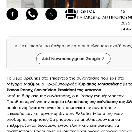
ΓΙΩΡΓΟΣ
16
ΠΑΠΑΚΩΝΣΤΑΝΤΙΝΟΥ
ΙΟΥΝ
2026 
14:49
Δείτε περισσότερα άρθρα μας στα αποτελέσματα αναζήτηση
Add Newmoney.gr on Google
Το θέμα βρέθηκε στο επίκεντρο της συνάντησης που είχε στο
Μέγαρο Μαξίμου ο Πρωθυπουργός
Κυριάκος Μητσοτάκης
με τ
Panos Panay, Senior Vice President της
Amazon
⁠.
Κατά τη διάρκεια της συνάντησης, ο κ. Panay ενημέρωσε τον
Πρωθυπουργό για την
πορεία υλοποίησης της επένδυσης της
AW
οποία αναμένεται να ενισχύσει σημαντικά τις δυνατότητες
επιχειρήσεων και οργανισμών στην Ελλάδα. Μέσω της νέας
υποδομής, οι χρήστες θα μπορούν να αποθηκεύουν και να
επεξεργάζονται δεδομένα εντός ελληνικής επικράτειας, να
αναπτύσσουν εφαρμογές με ιδιαίτερα χαμηλούς χρόνους απόκρ