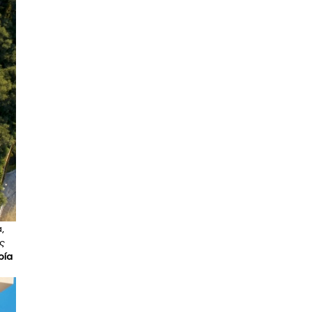
,
ίς
ρία