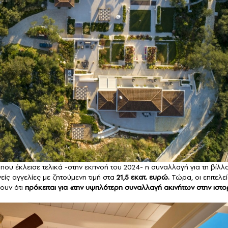
 όπου έκλεισε τελικά -στην εκπνοή του 2024- η συναλλαγή για τη βίλλα
νείς αγγελίες με ζητούμενη τιμή στα
21,5 εκατ. ευρώ.
Τώρα, οι επιτελε
ουν ότι
πρόκειται για «την υψηλότερη συναλλαγή ακινήτων στην ιστο