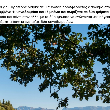
και για μικρότερης διάρκειας μισθώσεις προσφέροντας εισόδημα στο
λαμβάνει
11 υπνοδωμάτια και 15 μπάνια και χωρίζεται σε δύο τμήματα:
σία και πέντε στην άλλη, με τα δύο τμήματα να ενώνονται με υπόγεια
άρχει επίσης κι ένα τρίτο, δύο υπνοδωματίων.