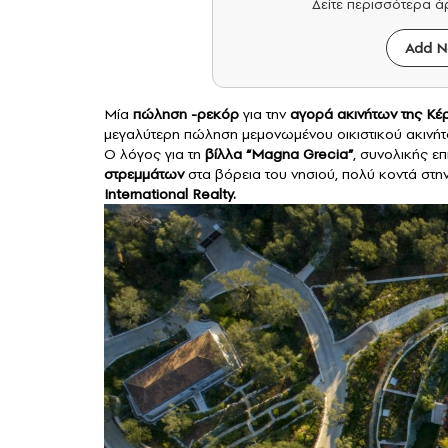
Δείτε περισσότερα 
Add N
Μία
πώληση -ρεκόρ
για την
αγορά
ακινήτων
της
Κέ
μεγαλύτερη πώληση μεμονωμένου οικιστικού ακινήτου 
Ο λόγος για τη
βίλλα “Magna Grecia”
, συνολικής ε
στρεμμάτων
στα βόρεια του νησιού, πολύ κοντά στη
International Realty.