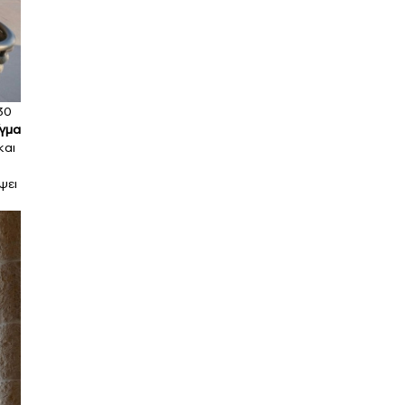
30
ίγμα
και
ψει