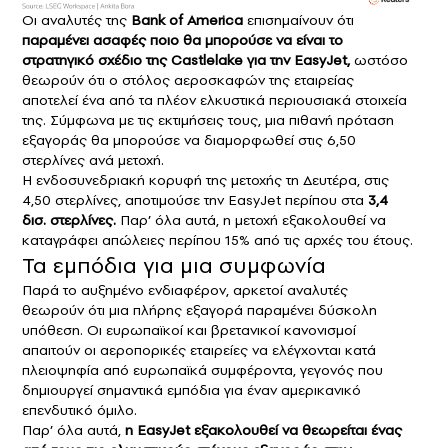
Οι αναλυτές της
Bank of America
επισημαίνουν ότι
παραμένει ασαφές ποιο θα μπορούσε να είναι το
στρατηγικό σχέδιο της Castlelake για την EasyJet,
ωστόσο
θεωρούν ότι ο στόλος αεροσκαφών της εταιρείας
αποτελεί ένα από τα πλέον ελκυστικά περιουσιακά στοιχεία
της. Σύμφωνα με τις εκτιμήσεις τους, μια πιθανή πρόταση
εξαγοράς θα μπορούσε να διαμορφωθεί στις 6,50
στερλίνες ανά μετοχή.
Η ενδοσυνεδριακή κορυφή της μετοχής τη Δευτέρα, στις
4,50 στερλίνες, αποτιμούσε την EasyJet περίπου στα
3,4
δισ. στερλίνες.
Παρ’ όλα αυτά, η μετοχή εξακολουθεί να
καταγράφει απώλειες περίπου 15% από τις αρχές του έτους.
Τα εμπόδια για μια συμφωνία
Παρά το αυξημένο ενδιαφέρον, αρκετοί αναλυτές
θεωρούν ότι μια πλήρης εξαγορά παραμένει δύσκολη
υπόθεση. Οι ευρωπαϊκοί και βρετανικοί κανονισμοί
απαιτούν οι αεροπορικές εταιρείες να ελέγχονται κατά
πλειοψηφία από ευρωπαϊκά συμφέροντα, γεγονός που
δημιουργεί σημαντικά εμπόδια για έναν αμερικανικό
επενδυτικό όμιλο.
Παρ’ όλα αυτά,
η EasyJet εξακολουθεί να θεωρείται ένας