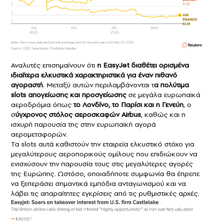
Αναλυτές επισημαίνουν ότι
η EasyJet διαθέτει ορισμένα
ιδιαίτερα ελκυστικά χαρακτηριστικά για έναν πιθανό
αγοραστή
. Μεταξύ αυτών περιλαμβάνονται τ
α πολύτιμα
slots απογείωσης και προσγείωσης
σε μεγάλα ευρωπαϊκά
αεροδρόμια όπως
το Λονδίνο, το Παρίσι και η Γενεύη
, ο
σ
ύγχρονος στόλος αεροσκαφών Airbus
, καθώς και η
ισχυρή παρουσία της στην ευρωπαϊκή αγορά
αερομεταφορών.
Τα slots αυτά καθιστούν την εταιρεία ελκυστικό στόχο για
μεγαλύτερους αεροπορικούς ομίλους που επιδιώκουν να
ενισχύσουν την παρουσία τους στις μεγαλύτερες αγορές
της Ευρώπης. Ωστόσο, οποιαδήποτε συμφωνία θα έπρεπε
να ξεπεράσει σημαντικά εμπόδια ανταγωνισμού και να
λάβει τις απαραίτητες εγκρίσεις από τις ρυθμιστικές αρχές.