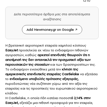
12:10
Δείτε περισσότερα άρθρα μας στα αποτελέσματα
αναζήτησης
Add Newmoney.gr on Google
Η βρετανική αεροπορική εταιρεία χαμηλού κόστους
EasyJet
προσελκύει εκ νέου το ενδιαφέρον πιθανών
αγοραστών, καθώς
αρκετοί επενδυτές θεωρούν ότι η
αποτίμησή της δεν αντανακλά την πραγματική αξία των
περιουσιακών της στοιχείων
και των δραστηριοτήτων της.
Το ενδιαφέρον ενισχύθηκε μετά την
κίνηση της
αμερικανικής επενδυτικής εταιρείας
Castlelake
να εξετάσει
το
ενδεχόμενο υποβολής πρότασης εξαγοράς,
πυροδοτώντας νέα συζήτηση γύρω από την αξία της
εταιρείας και τις προοπτικές του ευρωπαϊκού αεροπορικού
κλάδου.
Η Castlelake, η οποία ήδη κατέχει ποσοστ
ό 2,14% στην
EasyJet,
εξετάζει μια πιθανή προσφορά για την εταιρεία,