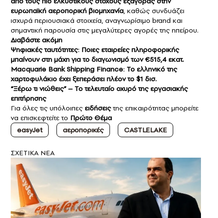
από τους πιο ελκυστικούς στόχους εξαγοράς στην
ευρωπαϊκή αεροπορική βιομηχανία
, καθώς συνδυάζει
ισχυρά περιουσιακά στοιχεία, αναγνωρίσιμο brand και
σημαντική παρουσία στις μεγαλύτερες αγορές της ηπείρου.
Διαβάστε ακόμη
Ψηφιακές ταυτότητες: Ποιες εταιρείες πληροφορικής
μπαίνουν στη μάχη για το διαγωνισμό των €515,4 εκατ.
Macquarie Bank Shipping Finance: Το ελληνικό της
χαρτοφυλάκιο έχει ξεπεράσει πλέον το $1 δισ.
“Ξέρω τι νιώθεις” – Το τελευταίο οχυρό της εργασιακής
επιτήρησης
Για όλες τις υπόλοιπες
ειδήσεις
της επικαιρότητας μπορείτε
να επισκεφτείτε το
Πρώτο Θέμα
easyJet
αεροπορικές
CASTLELAKE
ΣXETIKA NEA