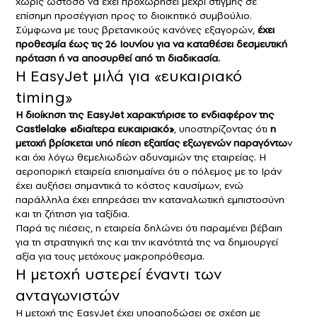
χωρίς ωστόσο να έχει προχωρήσει μέχρι στιγμής σε
επίσημη προσέγγιση προς το διοικητικό συμβούλιο.
Σύμφωνα με τους βρετανικούς κανόνες εξαγορών,
έχει
προθεσμία έως τις 26 Ιουνίου για να καταθέσει δεσμευτική
πρόταση ή να αποσυρθεί από τη διαδικασία.
Η EasyJet μιλά για «ευκαιριακό
timing»
Η διοίκηση της EasyJet χαρακτήρισε το ενδιαφέρον της
Castlelake «ιδιαίτερα ευκαιριακό»
, υποστηρίζοντας ότι
η
μετοχή βρίσκεται υπό πίεση εξαιτίας εξωγενών παραγόντω
ν
και όχι λόγω θεμελιωδών αδυναμιών της εταιρείας. Η
αεροπορική εταιρεία επισημαίνει ότι ο πόλεμος με το Ιράν
έχει αυξήσει σημαντικά το κόστος καυσίμων, ενώ
παράλληλα έχει επηρεάσει την καταναλωτική εμπιστοσύνη
και τη ζήτηση για ταξίδια.
Παρά τις πιέσεις, η εταιρεία δηλώνει ότι παραμένει βέβαιη
για τη στρατηγική της και την ικανότητά της να δημιουργεί
αξία για τους μετόχους μακροπρόθεσμα.
Η μετοχή υστερεί έναντι των
ανταγωνιστών
Η μετοχή της EasyJet έχει υποαποδώσει σε σχέση με