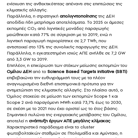
ενίσχυση της ανθεκτικότητας απέναντι στις επιπτώσεις της
κλιματικής αλλαγής.
Παράλληλα, η στρατηγική
απολιγνιτοποίησης
της ΔΕΗ
αποδίδει ήδη μετρήσιμα αποτελέσματα. Το 2025 οι άμεσες
εκπομπές CO₂ από λιγνιτικές μονάδες παραγωγής
μειώθηκαν κατά 77% σε σύγκριση με το 2019, ενώ η
λιγνιτική παραγωγή περιορίστηκε σε 2,7 TWh, που
αντιστοιχεί στο 13% της συνολικής παραγωγής της ΔΕΗ.
Παράλληλα, η εγκατεστημένη ισχύς ΑΠΕ ανήλθε σε 7,2 GW
από 3,3 GW το 2019.
Επιπλέον, η επικύρωση των στόχων μείωσης εκπομπών του
Ομίλου ΔΕΗ
από το
Science Based Targets initiative (SBTi)
επιβεβαιώνει την ευθυγράμμισή τους με τα πλέον
αναγνωρισμένα διεθνή επιστημονικά πρότυπα για την
αντιμετώπιση της κλιματικής αλλαγής. Στο πλαίσιο αυτό, ο
Όμιλος στοχεύει σε μείωση των εκπομπών Scope 1 και
Scope 2 ανά παραγόμενη MWh κατά 73,7% έως το 2030,
σε σχέση με το 2021 που έχει οριστεί ως το έτος βάσης.
Σημαντικό πυλώνα της ενεργειακής μετάβασης του Ομίλου,
αποτελεί η
ανάπτυξη έργων ΑΠΕ μεγάλης κλίμακας
.
Χαρακτηριστικό παράδειγμα είναι το cluster
φωτοβολταϊκών σταθμών σε Πτολεμαΐδα και Αμύνταιο, η