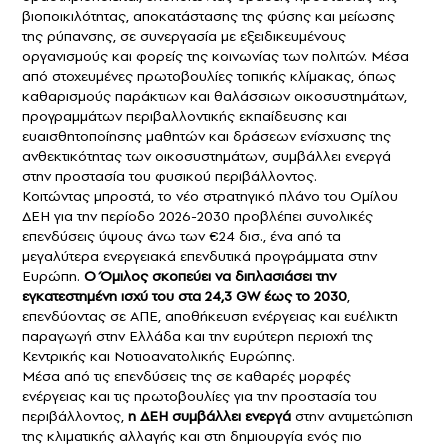
βιοποικιλότητας, αποκατάστασης της φύσης και μείωσης
της ρύπανσης, σε συνεργασία με εξειδικευμένους
οργανισμούς και φορείς της κοινωνίας των πολιτών. Μέσα
από στοχευμένες πρωτοβουλίες τοπικής κλίμακας, όπως
καθαρισμούς παράκτιων και θαλάσσιων οικοσυστημάτων,
προγραμμάτων περιβαλλοντικής εκπαίδευσης και
ευαισθητοποίησης μαθητών και δράσεων ενίσχυσης της
ανθεκτικότητας των οικοσυστημάτων, συμβάλλει ενεργά
στην προστασία του φυσικού περιβάλλοντος.
Κοιτώντας μπροστά, το νέο στρατηγικό πλάνο του Ομίλου
ΔΕΗ για την περίοδο 2026-2030 προβλέπει συνολικές
επενδύσεις ύψους άνω των €24 δισ., ένα από τα
μεγαλύτερα ενεργειακά επενδυτικά προγράμματα στην
Ευρώπη.
Ο Όμιλος σκοπεύει να διπλασιάσει την
εγκατεστημένη ισχύ του στα 24,3 GW έως το 2030
,
επενδύοντας σε ΑΠΕ, αποθήκευση ενέργειας και ευέλικτη
παραγωγή στην Ελλάδα και την ευρύτερη περιοχή της
Κεντρικής και Νοτιοανατολικής Ευρώπης.
Μέσα από τις επενδύσεις της σε καθαρές μορφές
ενέργειας και τις πρωτοβουλίες για την προστασία του
περιβάλλοντος,
η ΔΕΗ συμβάλλει ενεργά
στην αντιμετώπιση
της κλιματικής αλλαγής και στη δημιουργία ενός πιο