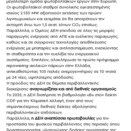
μεγαλύτερη ομάδα φωτοβολταϊκών έργων στην Ευρώπη.
Οι φωτοβολταϊκοί σταθμοί συνολικής εγκατεστημένης
ισχύος 2.130 MW αξιοποιούν εκτάσεις των πρώην
λιγνιτωρυχείων και εκτιμάται ότι θα αποτρέπουν την
εκπομπή άνω των 1,5 εκατ. τόνων CO₂ ετησίως.
Παράλληλα, ο Όμιλος ΔΕΗ επενδύει σε όλες τις μορφές
παραγωγής ενέργειας από ΑΠΕ και ευέλικτης παραγωγής,
καθώς και σε σύγχρονες τεχνολογίες αποθήκευσης
ενέργειας με μπαταρίες και αντλησιοταμίευση, ενισχύοντας
τη σταθερότητα και την ευελιξίa του ενεργειακού
συστήματος. Επιπλέον, ολοκλήρωσε το πρώτο πρόγραμμα
repowering αιολικών πάρκων στην Ελλάδα,
αντικαθιστώντας 105 παλιές ανεμογεννήτριες σε 10 νησιά
με 24 νέες, υψηλότερης απόδοσης.
Η πρόοδος της ΔΕΗ σε θέματα περιβαλλοντικής
διαχείρισης
αναγνωρίζεται και από διεθνείς οργανισμούς
.
Το 2025, η ΔΕΗ διατήρησε τη βαθμολογία «Β» στον δείκτη
CDP για την Κλιματική Αλλαγή, έναν από τους
σημαντικότερους διεθνείς δείκτες αξιολόγησης
περιβαλλοντικών επιδόσεων.
Παράλληλα,
η ΔΕΗ αναπτύσσει πρωτοβουλίες
για την
προστασία του φυσικού περιβάλλοντος στις περιοχές όπου
δραστηριοποιείται, υλοποιώντας δράσεις προστασίας της