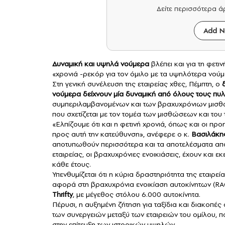
Δείτε περισσότερα 
Add N
Δυναμική και υψηλά νούμερα
βλέπει και για τη φετι
«χρονιά -ρεκόρ για τον όμιλο με τα υψηλότερα νούμ
Στη γενική συνέλευση της εταιρείας χθες, Πέμπτη, ο
νούμερα δείχνουν μία δυναμική από όλους τους π
συμπεριλαμβανομένων και των βραχυχρόνιων μισθώ
που σχετίζεται με τον τομέα των μισθώσεων και του
«Ελπίζουμε ότι και η φετινή χρονιά, όπως και οι πρ
προς αυτή την κατεύθυνση», ανέφερε ο κ.
Βασιλάκη
αποτυπωθούν περισσότερα και τα αποτελέσματα από
εταιρείας, οι βραχυχρόνιες ενοικιάσεις, έχουν και ε
κάθε έτους.
Υπενθυμίζεται ότι η κύρια δραστηριότητα της εταιρεί
αφορά στη βραχυχρόνια ενοικίαση αυτοκίνητων (RA
Thrifty
, με μέγεθος στόλου 6.000 αυτοκίνητα.
Πέρυσι, η αυξημένη ζήτηση για ταξίδια και διακοπέ
των συνεργειών μεταξύ των εταιρειών του ομίλου, 
στην επίτευξη των ιστορικών υψηλών.