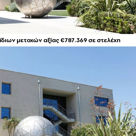
 ίδιων μετοχών αξίας €787.369 σε στελέχη