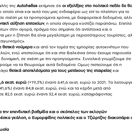
φαλής της
Autohellas
εκτίμησε ότι
οι εξελίξεις στο πολιτικό πεδίο δε θ
 οποίο είναι και αυτό που μας ενδιαφέρει ως επί το πλείστον για το
 σε σχέση με τα προηγούμενα χρόνια, με διαφορετικά δεδομένα, αλλ
ντική αύξηση επιτοκίων
, η οποία σίγουρα κοστίζει παραπάνω. Επιπλέ
των στην αγορά, πράγμα που σημαίνει ότι αντίστοιχα και ο
ι μεν η ζήτηση θα είναι μεγαλύτερη με περισσότερους τουρίστες, α
νταγωνισμός».
ε θετικά νούμερα
και από τον τομέα της εμπορίας αυτοκινήτων που
ελιών, ενώ «πιστεύουμε ότι και στα Βαλκάνια όπου έχουμε παρουσία
ή δυναμική, σε σχέση με την προηγούμενη». Συνολικά γνωρίζουμε ότι
πορούμε να τα θεωρούμε αυτά δεδομένα. Ομως πιστεύουμε ότι η
ράγει
θετικά αποτελέσματα για τους μετόχους της εταιρείας
και
,6 εκατ. ευρώ
(+19,3%) έναντι 641,6 εκατ. ευρώ το 2021. Τα λειτουργ
,6%) έναντι 84,8 εκατ. ευρώ, ενώ και τα κέρδη μετά από
σε 82,5 εκατ. ευρώ έναντι 52,4 εκατ. ευρώ, καταγράφοντας
ια την επενδυτική βαθμίδα και ο σκόπελος των εκλογών
κα γκάλοπ, ο Ευμορφίδης πολιτικός και ο Τζώρτζης διακοπάρει σ
Ρωσία