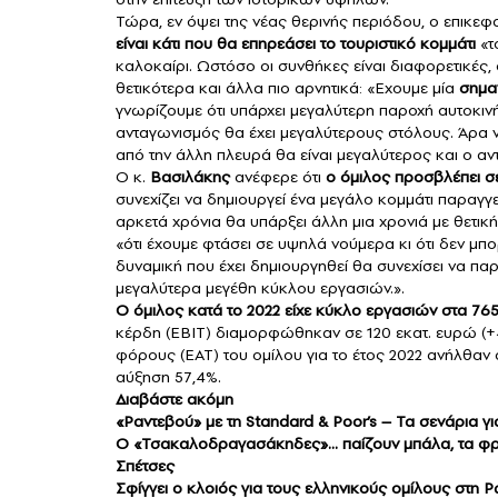
Τώρα, εν όψει της νέας θερινής περιόδου, ο επικε
είναι κάτι που θα επηρεάσει το τουριστικό κομμάτι
«το
καλοκαίρι. Ωστόσο οι συνθήκες είναι διαφορετικές,
θετικότερα και άλλα πιο αρνητικά: «Εχουμε μία
σημα
γνωρίζουμε ότι υπάρχει μεγαλύτερη παροχή αυτοκινή
ανταγωνισμός θα έχει μεγαλύτερους στόλους. Άρα να
από την άλλη πλευρά θα είναι μεγαλύτερος και ο α
Ο κ.
Βασιλάκης
ανέφερε ότι
ο όμιλος προσβλέπει σ
συνεχίζει να δημιουργεί ένα μεγάλο κομμάτι παραγγ
αρκετά χρόνια θα υπάρξει άλλη μια χρονιά με θετικ
«ότι έχουμε φτάσει σε υψηλά νούμερα κι ότι δεν μ
δυναμική που έχει δημιουργηθεί θα συνεχίσει να πα
μεγαλύτερα μεγέθη κύκλου εργασιών.».
Ο όμιλος κατά το 2022 είχε κύκλο εργασιών στα 765
κέρδη (ΕΒΙΤ) διαμορφώθηκαν σε 120 εκατ. ευρώ (+41
φόρους (ΕΑΤ) του ομίλου για το έτος 2022 ανήλθαν 
αύξηση 57,4%.
Διαβάστε ακόμη
«Ραντεβού» με τη Standard & Poor’s – Τα σενάρια γ
Ο «Τσακαλοδραγασάκηδες»… παίζουν μπάλα, τα φρέσ
Σπέτσες
Σφίγγει ο κλοιός για τους ελληνικούς ομίλους στη 