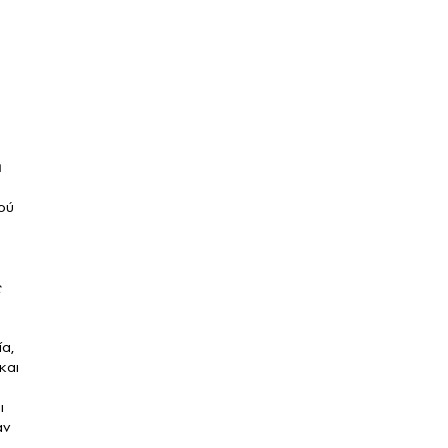
α
ού
ς
α,
και
ι
αν