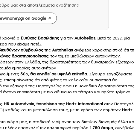
άρθρα μας στα αποτελέσματα αναζήτησης
ewmoney.gr on Google
νή χρονιά ο
Ευτύχης Βασιλάκης
για την
Autohellas
, μετά το 2022, μία
ερα που είχαμε ποτέ».
διευθύνων σύμβουλος
της
Autohellas
ανέφερε χαρακτηριστικά ότι
τ
υλώνες δραστηριοποίησης
, τον τομέα μισθώσεων αυτοκινήτων,
σεων στην Ελλάδα, της δραστηριότητας των θυγατρικών εξωτερικ
 τομέα εμπορίας αυτοκινήτων.
οηγούμενες δύο,
θα κινηθεί σε υψηλά επίπεδα
. Σίγουρα εργαζόμαστε
ς
, επισημαίνοντας ότι από φέτος το καλοκαίρι ουσιαστικά θα
 την εξαγορά της Πορτογαλίας αφού η μοναδική δραστηριότητα τη
κεί έντονη εποχικότητα με πιο αδύναμο το τέταρτο και πρώτο τρίμηνο
ας
HR Automóveis, franchisee της Hertz International
στην Πορτογαλί
C) καθώς και τη μεταπώληση τους, με τη χρήση των σημάτων
Hertz
ς στη χώρα μας, η σταδιακή ωρίμανση των δικτύων διανομής άλλα κα
που πλέον απασχολεί την καλοκαιρινή περίοδο
1.750 άτομα
, συνέβαλ