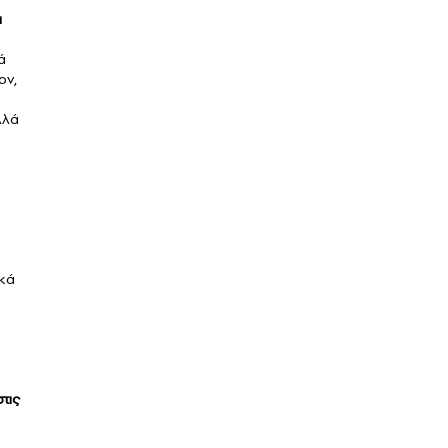
α
ά
ον,
λλά
ικά
τις