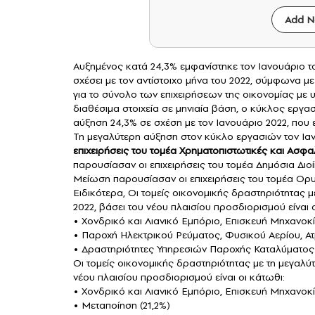
Add N
Αυξημένος κατά 24,3% εμφανίστηκε τον Ιανουάριο τ
σχέσει με τον αντίστοιχο μήνα του 2022, σύμφωνα μ
για το σύνολο των επιχειρήσεων της οικονομίας με
διαθέσιμα στοιχεία σε μηνιαία βάση, ο κύκλος εργα
αύξηση 24,3% σε σχέση με τον Ιανουάριο 2022, που εί
Τη μεγαλύτερη αύξηση στον κύκλο εργασιών τον Ια
επιχειρήσεις του τομέα Χρηματοπιστωτικές και Ασφαλ
παρουσίασαν οι επιχειρήσεις του τομέα Δημόσια Διο
Μείωση παρουσίασαν οι επιχειρήσεις του τομέα Ορυ
Ειδικότερα, Οι τομείς οικονομικής δραστηριότητας
2022, βάσει του νέου πλαισίου προσδιορισμού είναι 
• Χονδρικό και Λιανικό Εμπόριο, Επισκευή Μηχανο
• Παροχή Ηλεκτρικού Ρεύματος, Φυσικού Αερίου, Ατ
• Δραστηριότητες Υπηρεσιών Παροχής Καταλύματος 
Οι τομείς οικονομικής δραστηριότητας με τη μεγαλ
νέου πλαισίου προσδιορισμού είναι οι κάτωθι:
• Χονδρικό και Λιανικό Εμπόριο, Επισκευή Μηχανο
• Μεταποίηση (21,2%)