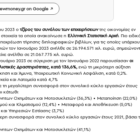
ewmoney.gr on Google
ου 2023 ο
τζίρος
του συνόλου των επιχειρήσεων
της οικονομίας εν
ε στοιχεία τα οποία ανακοίνωσε η
Ελληνική Στατιστική Αρχή
. Πιο ειδικ
 υποχρέωση τήρησης διπλογραφικών βιβλίων, για τις οποίες υπάρχου
σιών τον Ιανουάριο 2023 ανήλθε σε 26.194.571 χιλ. ευρώ, σημειώνον
χε ανέλθει σε 21.067.775 χιλ. ευρώ.
νουάριο 2023 σε σύγκριση με τον Ιανουάριο 2022 παρουσίασαν
οι
ιστικές Δραστηριότητες, κατά 136,6%,
ενώ τη μικρότερη αύξηση
ίκηση και Άμυνα, Υποχρεωτική Κοινωνική Ασφάλιση, κατά 0,2%.
χεία και Λατομεία κατά 4,7%
 με τη μεγαλύτερη συνεισφορά στον συνολικό κύκλο εργασιών έτους
οι κάτωθι:
κίνητων Οχημάτων και Μοτοσυκλετών (36,3%) • Μεταποίηση (22,0%)
μού και Κλιματισμού (12,4%) • Μεταφορά και Αποθήκευση (5,0%)
και Υπηρεσιών Εστίασης (3,7%)
ύτερη συνεισφορά στον συνολικό κύκλο εργασιών έτους 2021, βάσει 
κίνητων Οχημάτων και Μοτοσυκλετών (41,1%)