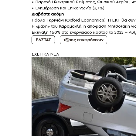
• Παροχή Ηλεκτρικού Ρεύματος, Φυσικού Αερίου, Ατ
• Ενημέρωση και Επικοινωνία (3,7%)
Διαβάστε ακόμη
Πάολο Γκρινιάνι (Oxford Economics): Η ΕΚΤ θα συνεχ
Η «μάχη» του Καραμανλή, η απόφαση Μητσοτάκη για 
Εκτίναξη 160% στο ενεργειακό κόστος το 2022 – Αύξ
ΕΛΣΤΑΤ
τζίρος επιχειρήσεων
ΣXETIKA NEA