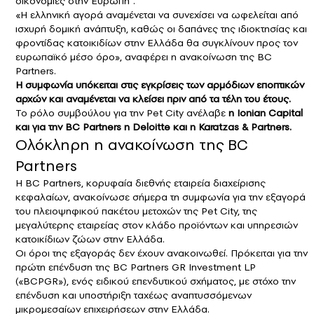
οικονομίες στην Ευρώπη”.
«Η ελληνική αγορά αναμένεται να συνεχίσει να ωφελείται από
ισχυρή δομική ανάπτυξη, καθώς οι δαπάνες της ιδιοκτησίας και
φροντίδας κατοικιδίων στην Ελλάδα θα συγκλίνουν προς τον
ευρωπαϊκό μέσο όρο», αναφέρει η ανακοίνωση της BC
Partners.
Η συμφωνία υπόκειται στις εγκρίσεις των αρμόδιων εποπτικών
αρχών και αναμένεται να κλείσει πριν από τα τέλη του έτους.
Το ρόλο συμβούλου για την Pet City ανέλαβε
η Ionian Capital
και για την BC Partners η Deloitte και η Karatzas & Partners.
Ολόκληρη η ανακοίνωση της BC
Partners
Η BC Partners, κορυφαία διεθνής εταιρεία διαχείρισης
κεφαλαίων, ανακοίνωσε σήμερα τη συμφωνία για την εξαγορά
του πλειοψηφικού πακέτου μετοχών της Pet City, της
μεγαλύτερης εταιρείας στον κλάδο προϊόντων και υπηρεσιών
κατοικίδιων ζώων στην Ελλάδα.
Οι όροι της εξαγοράς δεν έχουν ανακοινωθεί. Πρόκειται για την
πρώτη επένδυση της BC Partners GR Investment LP
(«BCPGR»), ενός ειδικού επενδυτικού σχήματος, με στόχο την
επένδυση και υποστήριξη ταχέως αναπτυσσόμενων
μικρομεσαίων επιχειρήσεων στην Ελλάδα.