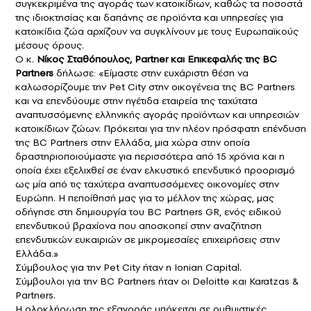
συγκεκριμένα της αγοράς των κατοικίδιων, καθώς τα ποσοστά
της ιδιοκτησίας και δαπάνης σε προϊόντα και υπηρεσίες για
κατοικίδια ζώα αρχίζουν να συγκλίνουν με τους Ευρωπαϊκούς
μέσους όρους.
Ο κ.
Νίκος Σταθόπουλος, Partner και Επικεφαλής της BC
Partners
δήλωσε: «Είμαστε στην ευχάριστη θέση να
καλωσορίζουμε την Pet City στην οικογένεια της BC Partners
και να επενδύουμε στην ηγέτιδα εταιρεία της ταχύτατα
αναπτυσσόμενης ελληνικής αγοράς προϊόντων και υπηρεσιών
κατοικίδιων ζώων. Πρόκειται για την πλέον πρόσφατη επένδυση
της BC Partners στην Ελλάδα, μια χώρα στην οποία
δραστηριοποιούμαστε για περισσότερα από 15 χρόνια και η
οποία έχει εξελιχθεί σε έναν ελκυστικό επενδυτικό προορισμό
ως μία από τις ταχύτερα αναπτυσσόμενες οικονομίες στην
Ευρώπη. Η πεποίθησή μας για το μέλλον της χώρας, μας
οδήγησε στη δημιουργία του BC Partners GR, ενός ειδικού
επενδυτικού βραχίονα που αποσκοπεί στην αναζήτηση
επενδυτικών ευκαιριών σε μικρομεσαίες επιχειρήσεις στην
Ελλάδα.»
Σύμβουλος για την Pet City ήταν η Ionian Capital.
Σύμβουλοι για την BC Partners ήταν οι Deloitte και Karatzas &
Partners.
Η ολοκλήρωση της εξαγοράς υπόκειται σε ρυθμιστικές