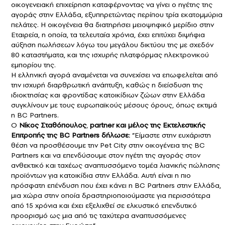
οικογενειακή επιχείρηση καταφέρνοντας να γίνει ο ηγέτης της
αγοράς στην Ελλάδα, εξυπηρετώντας περίπου τρία εκατομμύρια
πελάτες. Η οικογένεια θα διατηρήσει μειοψηφικό μερίδιο στην
Εταιρεία, η οποία, τα τελευταία χρόνια, έχει επιτύχει διψήφια
αύξηση πωλήσεων λόγω του μεγάλου δικτύου της με σχεδόν
80 καταστήματα, και της ισχυρής πλατφόρμας ηλεκτρονικού
εμπορίου της.
Η ελληνική αγορά αναμένεται να συνεχίσει να επωφελείται από
την ισχυρή διαρθρωτική ανάπτυξη, καθώς η διείσδυση της
ιδιοκτησίας και φροντίδας κατοικίδιων ζώων στην Ελλάδα
συγκλίνουν με τους ευρωπαϊκούς μέσους όρους, όπως εκτιμά
η BC Partners.
Ο
Νίκος Σταθόπουλος
,
partner και μέλος της Εκτελεστικής
Επιτροπής της BC Partners δήλωσε:
“Είμαστε στην ευχάριστη
θέση να προσθέσουμε την Pet City στην οικογένεια της BC
Partners και να επενδύσουμε στον ηγέτη της αγοράς στον
ανθεκτικό και ταχέως αναπτυσσόμενο τομέα λιανικής πώλησης
προϊόντων για κατοικίδια στην Ελλάδα. Αυτή είναι η πιο
πρόσφατη επένδυση που έχει κάνει η BC Partners στην Ελλάδα,
μια χώρα στην οποία δραστηριοποιούμαστε για περισσότερα
από 15 χρόνια και έχει εξελιχθεί σε ελκυστικό επενδυτικό
προορισμό ως μια από τις ταχύτερα αναπτυσσόμενες