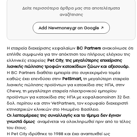
Δείτε περισσότερα άρθρα μας στα αποτελέσματα
αναζήτησης
Add Newmoney.gr on Google
Η εταιρεία διαχείρισης κεφαλαίων
BC Partners
ανακοίνωσε ότι
επήλθε συμφωνία για την απόκτηση του πλήρους ελέγχου της
ελληνικές εταιρείας
Pet City
,
της μεγαλύτερης επιχείρισης
λιανικής πώλησης τροφών κατοικίδιων ζώων και αξεσουάρ.
Η BC Partners διαθέτει εμπειρία στο συγκεκριμένο τομέα
καθώς έχει επενδύσει στην
PetSmart,
τη μεγαλύτερη εταιρεία
λιανικής πώλησης προϊόντων για κατοικίδια στις ΗΠΑ, στην
Chewy, τη μεγαλύτερη εταιρεία ηλεκτρονικού εμπορίου
προϊόντων για κατοικίδια στις ΗΠΑ με κεφαλαιοποίηση 32 δισ.
δολ. περίπου και στην VetPartners, τον κορυφαίο διαχειριστή
κτηνιατρικών κλινικών στο Ηνωμένο Βασίλειο.
Οι λεπτομέρειες της συναλλαγής και το τίμημα δεν έγιναν
γνωστά όμως
αναμένεται να ολoκληρωθεί πριν από το τέλος
του έτους.
H Pet City ιδρύθηκε το 1988 και έχει αναπτυχθεί ως