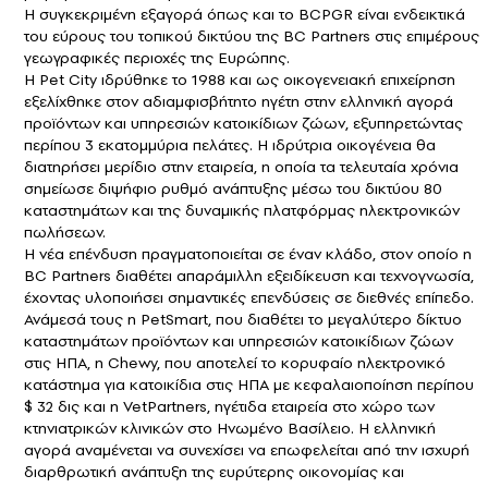
Η συγκεκριμένη εξαγορά όπως και το BCPGR είναι ενδεικτικά
του εύρους του τοπικού δικτύου της BC Partners στις επιμέρους
γεωγραφικές περιοχές της Ευρώπης.
H Pet City ιδρύθηκε το 1988 και ως οικογενειακή επιχείρηση
εξελίχθηκε στον αδιαμφισβήτητο ηγέτη στην ελληνική αγορά
προϊόντων και υπηρεσιών κατοικίδιων ζώων, εξυπηρετώντας
περίπου 3 εκατομμύρια πελάτες. Η ιδρύτρια οικογένεια θα
διατηρήσει μερίδιο στην εταιρεία, η οποία τα τελευταία χρόνια
σημείωσε διψήφιο ρυθμό ανάπτυξης μέσω του δικτύου 80
καταστημάτων και της δυναμικής πλατφόρμας ηλεκτρονικών
πωλήσεων.
Η νέα επένδυση πραγματοποιείται σε έναν κλάδο, στον οποίο η
BC Partners διαθέτει απαράμιλλη εξειδίκευση και τεχνογνωσία,
έχοντας υλοποιήσει σημαντικές επενδύσεις σε διεθνές επίπεδο.
Ανάμεσά τους η PetSmart, που διαθέτει το μεγαλύτερο δίκτυο
καταστημάτων προϊόντων και υπηρεσιών κατοικίδιων ζώων
στις ΗΠΑ, η Chewy, που αποτελεί το κορυφαίο ηλεκτρονικό
κατάστημα για κατοικίδια στις ΗΠΑ με κεφαλαιοποίηση περίπου
$ 32 δις και η VetPartners, ηγέτιδα εταιρεία στο χώρο των
κτηνιατρικών κλινικών στο Ηνωμένο Βασίλειο. Η ελληνική
αγορά αναμένεται να συνεχίσει να επωφελείται από την ισχυρή
διαρθρωτική ανάπτυξη της ευρύτερης οικονομίας και