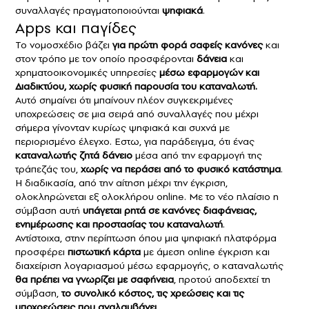
συναλλαγές πραγματοποιούνται
ψηφιακά
.
Apps και παγίδες
Το νομοσχέδιο βάζει
για πρώτη φορά σαφείς κανόνες
και
στον τρόπο με τον οποίο προσφέρονται
δάνεια
και
χρηματοοικονομικές υπηρεσίες
μέσω εφαρμογών και
Διαδικτύου, χωρίς φυσική παρουσία του καταναλωτή.
Αυτό σημαίνει ότι μπαίνουν πλέον συγκεκριμένες
υποχρεώσεις σε μια σειρά από συναλλαγές που μέχρι
σήμερα γίνονταν κυρίως ψηφιακά και συχνά με
περιορισμένο έλεγχο. Εστω, για παράδειγμα, ότι ένας
καταναλωτής ζητά δάνειο
μέσα από την εφαρμογή της
τράπεζάς του,
χωρίς να περάσει από το φυσικό κατάστημα
.
Η διαδικασία, από την αίτηση μέχρι την έγκριση,
ολοκληρώνεται εξ ολοκλήρου online. Με το νέο πλαίσιο η
σύμβαση αυτή
υπάγεται ρητά σε κανόνες διαφάνειας,
ενημέρωσης και προστασίας του καταναλωτή
.
Αντίστοιχα, στην περίπτωση όπου μια ψηφιακή πλατφόρμα
προσφέρει
πιστωτική κάρτα
με άμεση online έγκριση και
διαχείριση λογαριασμού μέσω εφαρμογής, ο καταναλωτής
θα πρέπει να γνωρίζει με σαφήνεια
, προτού αποδεχτεί τη
σύμβαση,
το συνολικό κόστος, τις χρεώσεις και τις
υποχρεώσεις που αναλαμβάνει
.