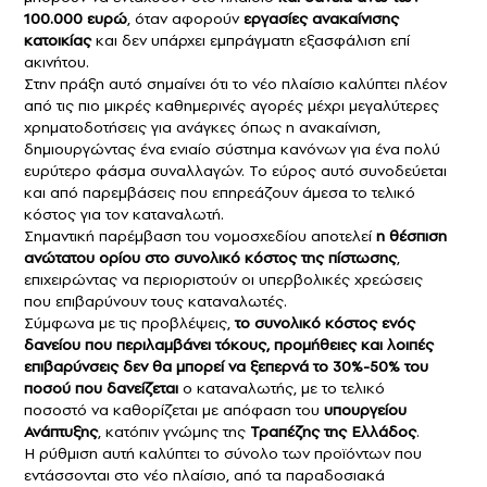
100.000 ευρώ
, όταν αφορούν
εργασίες ανακαίνισης
κατοικίας
και δεν υπάρχει εμπράγματη εξασφάλιση επί
ακινήτου.
Στην πράξη αυτό σημαίνει ότι το νέο πλαίσιο καλύπτει πλέον
από τις πιο μικρές καθημερινές αγορές μέχρι μεγαλύτερες
χρηματοδοτήσεις για ανάγκες όπως η ανακαίνιση,
δημιουργώντας ένα ενιαίο σύστημα κανόνων για ένα πολύ
ευρύτερο φάσμα συναλλαγών. Το εύρος αυτό συνοδεύεται
και από παρεμβάσεις που επηρεάζουν άμεσα το τελικό
κόστος για τον καταναλωτή.
Σημαντική παρέμβαση του νομοσχεδίου αποτελεί
η θέσπιση
ανώτατου ορίου στο συνολικό κόστος της πίστωσης
,
επιχειρώντας να περιοριστούν οι υπερβολικές χρεώσεις
που επιβαρύνουν τους καταναλωτές.
Σύμφωνα με τις προβλέψεις,
το συνολικό κόστος ενός
δανείου που περιλαμβάνει τόκους, προμήθειες και λοιπές
επιβαρύνσεις δεν θα μπορεί να ξεπερνά το 30%-50% του
ποσού που δανείζεται
ο καταναλωτής, με το τελικό
ποσοστό να καθορίζεται με απόφαση του
υπουργείου
Ανάπτυξης
, κατόπιν γνώμης της
Τραπέζης της Ελλάδος
.
Η ρύθμιση αυτή καλύπτει το σύνολο των προϊόντων που
εντάσσονται στο νέο πλαίσιο, από τα παραδοσιακά