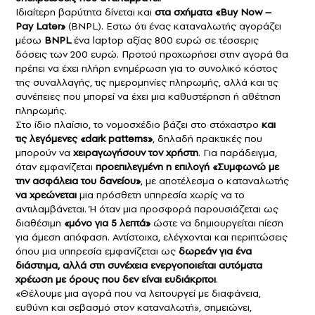
Ιδιαίτερη βαρύτητα δίνεται και
στα σχήματα «
Buy Now –
Pay Later
»
(ΒΝPL). Eστω ότι ένας καταναλωτής αγοράζει
μέσω
BNPL
ένα laptop αξίας 800 ευρώ σε τέσσερις
δόσεις των 200 ευρώ. Πρoτού προχωρήσει στην αγορά θα
πρέπει να έχει πλήρη ενημέρωση για το συνολικό κόστος
της συναλλαγής, τις ημερομηνίες πληρωμής, αλλά και τις
συνέπειες που μπορεί να έχει μια καθυστέρηση ή αθέτηση
πληρωμής.
Στο ίδιο πλαίσιο, το νομοσχέδιο βάζει στο στόχαστρο
και
τις λεγόμενες «dark patterns»
, δηλαδή πρακτικές που
μπορούν να
χειραγωγήσουν τον χρήστη
. Για παράδειγμα,
όταν εμφανίζεται
προεπιλεγμένη η επιλογή «Συμφωνώ με
την ασφάλεια του δανείου»
, με αποτέλεσμα ο καταναλωτής
να χρεώνεται
μια πρόσθετη υπηρεσία χωρίς να το
αντιλαμβάνεται. Ή όταν μια προσφορά παρουσιάζεται ως
διαθέσιμη
«μόνο για 5 λεπτά»
ώστε να δημιουργείται πίεση
για άμεση απόφαση. Αντίστοιχα, ελέγχονται και περιπτώσεις
όπου μια υπηρεσία εμφανίζεται ως
δωρεάν για ένα
διάστημα, αλλά στη συνέχεια ενεργοποιείται αυτόματα
χρέωση με όρους που δεν είναι ευδιάκριτοι
.
«Θέλουμε μια αγορά που να λειτουργεί με διαφάνεια,
ευθύνη και σεβασμό στον καταναλωτή», σημειώνει,