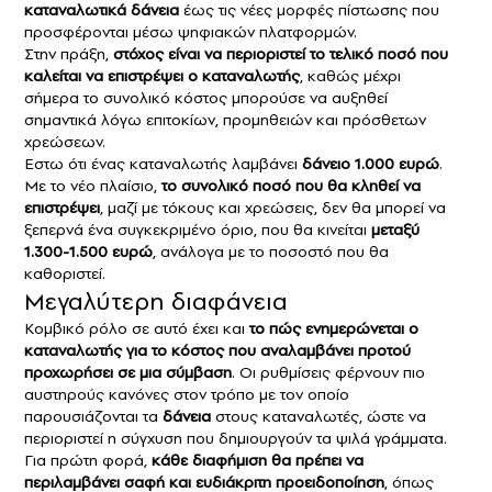
καταναλωτικά δάνεια
έως τις νέες μορφές πίστωσης που
προσφέρονται μέσω ψηφιακών πλατφορμών.
Στην πράξη,
στόχος είναι να περιοριστεί το τελικό ποσό που
καλείται να επιστρέψει ο καταναλωτής
, καθώς μέχρι
σήμερα το συνολικό κόστος μπορούσε να αυξηθεί
σημαντικά λόγω επιτοκίων, προμηθειών και πρόσθετων
χρεώσεων.
Εστω ότι ένας καταναλωτής λαμβάνει
δάνειο 1.000 ευρώ
.
Με το νέο πλαίσιο,
το συνολικό ποσό που θα κληθεί να
επιστρέψει
, μαζί με τόκους και χρεώσεις, δεν θα μπορεί να
ξεπερνά ένα συγκεκριμένο όριο, που θα κινείται
μεταξύ
1.300-1.500 ευρώ
, ανάλογα με το ποσοστό που θα
καθοριστεί.
Μεγαλύτερη διαφάνεια
Κομβικό ρόλο σε αυτό έχει και
το πώς ενημερώνεται ο
καταναλωτής για το κόστος που αναλαμβάνει προτού
προχωρήσει σε μια σύμβαση
. Οι ρυθμίσεις φέρνουν πιο
αυστηρούς κανόνες στον τρόπο με τον οποίο
παρουσιάζονται τα
δάνεια
στους καταναλωτές, ώστε να
περιοριστεί η σύγχυση που δημιουργούν τα ψιλά γράμματα.
Για πρώτη φορά,
κάθε διαφήμιση θα πρέπει να
περιλαμβάνει σαφή και ευδιάκριτη προειδοποίηση
, όπως