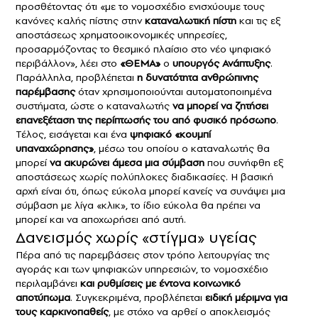
προσθέτοντας ότι «με το νομοσχέδιο ενισχύουμε τους
κανόνες καλής πίστης στην
καταναλωτική πίστη
και τις εξ
αποστάσεως χρηματοοικονομικές υπηρεσίες,
προσαρμόζοντας το θεσμικό πλαίσιο στο νέο ψηφιακό
περιβάλλον», λέει στο
«ΘΕΜΑ»
ο
υπουργός Ανάπτυξης
.
Παράλληλα, προβλέπεται
η δυνατότητα ανθρώπινης
παρέμβασης
όταν χρησιμοποιούνται αυτοματοποιημένα
συστήματα, ώστε ο καταναλωτής
να μπορεί να ζητήσει
επανεξέταση της περίπτωσής του από φυσικό πρόσωπο
.
Τέλος, εισάγεται και ένα
ψηφιακό «κουμπί
υπαναχώρησης»
, μέσω του οποίου ο καταναλωτής θα
μπορεί
να ακυρώνει άμεσα μια σύμβαση
που συνήφθη εξ
αποστάσεως χωρίς πολύπλοκες διαδικασίες. Η βασική
αρχή είναι ότι, όπως εύκολα μπορεί κανείς να συνάψει μια
σύμβαση με λίγα «κλικ», το ίδιο εύκολα θα πρέπει να
μπορεί και να αποχωρήσει από αυτή.
Δανεισμός χωρίς «στίγμα» υγείας
Πέρα από τις παρεμβάσεις στον τρόπο λειτουργίας της
αγοράς και των ψηφιακών υπηρεσιών, το νομοσχέδιο
περιλαμβάνει
και ρυθμίσεις με έντονα κοινωνικό
αποτύπωμα
. Συγκεκριμένα, προβλέπεται
ειδική μέριμνα για
τους καρκινοπαθείς
, με στόχο να αρθεί ο αποκλεισμός