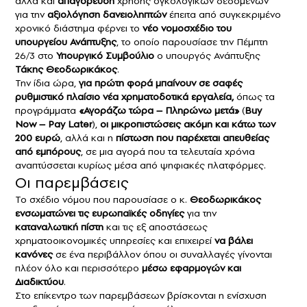
αλλά και
απαγόρευση
χρήσης ογκολογικών δεδομένων
για την
αξιολόγηση δανειοληπτών
έπειτα από συγκεκριμένο
χρονικό διάστημα φέρνει το
νέο νομοσχέδιο του
υπουργείου Ανάπτυξης
, το οποίο παρουσίασε την Πέμπτη
26/3 στο
Υπουργικό Συμβούλιο
ο υπουργός Ανάπτυξης
Τάκης Θεοδωρικάκος
.
Την ίδια ώρα,
για πρώτη φορά μπαίνουν σε σαφές
ρυθμιστικό πλαίσιο νέα χρηματοδοτικά εργαλεία,
όπως τα
προγράμματα
«Αγοράζω τώρα – Πληρώνω μετά»
(
Buy
Now – Pay Later
),
οι μικροπιστώσεις ακόμη και κάτω των
200 ευρώ
, αλλά και η
πίστωση που παρέχεται απευθείας
από εμπόρους
, σε μια αγορά που τα τελευταία χρόνια
αναπτύσσεται κυρίως μέσα από ψηφιακές πλατφόρμες.
Οι παρεμβάσεις
Το σχέδιο νόμου που παρουσίασε ο κ.
Θεοδωρικάκος
ενσωματώνει τις ευρωπαϊκές οδηγίες
για την
καταναλωτική πίστη
και τις εξ αποστάσεως
χρηματοοικονομικές υπηρεσίες και επιχειρεί
να βάλει
κανόνες
σε ένα περιβάλλον όπου οι συναλλαγές γίνονται
πλέον όλο και περισσότερο
μέσω εφαρμογών και
Διαδικτύου
.
Στο επίκεντρο των παρεμβάσεων βρίσκονται η ενίσχυση