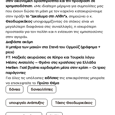
στην οικονομική δραστηριότητα και την πρόσβαση σε
χρηματοδότηση
. «Με ιδιαίτερη μέριμνα για συμπολίτες μας
που έχουν δώσει τη μάχη με τον καρκίνο κατοχυρώνουμε
στην πράξη
το “Δικαίωμα στη Λήθη”»
, σημειώνει ο κ.
Θεοδωρικάκος
υπογραμμίζοντας ότι στόχος είναι «η
μεγαλύτερη διαφάνεια στις συναλλαγές, η ισχυρότερη
προστασία για τον πολίτη και η ενίσχυση της εμπιστοσύνης
στην αγορά».
Διαβάστε ακόμη
Η μητέρα των μαχών στα Στενά του Ορμούζ (γράφημα +
pics)
FT: Μαζικές ακυρώσεις σε Κύπρο και Τουρκία λόγω
Μέσης Ανατολής – Φρένο στις κρατήσεις για Ελλάδα
Metlen: Γιατί βγαίνει κερδισμένη μέσα στην κρίση – Οι τρεις
παράγοντες
Για όλες τις υπόλοιπες
ειδήσεις
της επικαιρότητας μπορείτε
να επισκεφτείτε το
Πρώτο Θέμα
δάνεια
δανειολήπτες
υπουργείο Ανάπτυξης
Τάκης Θεοδωρικάκος