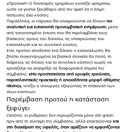
«Προσοχή! Ο δανεισμός χρημάτων κοστίζει χρήματα»,
ώστε να γίνεται ξεκάθαρο από την αρχή ότι η λήψη
πίστωσης έχει κόστος.
Παράλληλα, οι πάροχοι θα υποχρεούνται να δίνουν
πιο
αναλυτική και κατανοητή προσυμβατική ενημέρωση
, μέσα
από τυποποιημένο έντυπο που θα περιλαμβάνει τους
βασικούς όρους του δανείου, τις υποχρεώσεις του
καταναλωτή και το συνολικό κόστος.
Ετσι, προτού αποδεχτεί ένα δάνειο ο καταναλωτής θα
βλέπει συγκεντρωμένα τα βασικά στοιχεία (το ποσό, τη
διάρκεια, τις δόσεις και το συνολικό κόστος) χωρίς να
χρειάζεται να ανατρέξει σε διαφορετικά σημεία της
σύμβασης.
«Να προστατεύεται από κρυφές χρεώσεις,
παραπλανητικές πρακτικές ή οποιαδήποτε μορφή αθέμιτης
πίεσης»
, τονίζει ο υπουργός εξηγώντας τη στόχευση των
νέων κανόνων.
Παρέμβαση προτού η κατάσταση
ξεφύγει
Ωστόσο, οι ρυθμίσεις δεν περιορίζονται μόνο στη φάση
πριν από τη σύναψη της σύμβασης, αλλά επεκτείνονται
και
στη διαχείριση της οφειλής, όταν αρχίζουν να εμφανίζονται