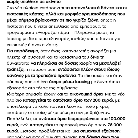
χωρίς υποθήκη σε ακίνητο
.
Στο νέο πλαίσιο εντάσσονται
τα
καταναλωτικά δάνεια
και οι
πιστωτικές κάρτες
, αλλά και μορφές χρηματοδότησης που
μέχρι σήμερα βρίσκονταν σε πιο γκρίζα ζώνη
, όπως η
πίστωση που δίνεται απευθείας από εμπόρους, τα
προγράμματα «Αγοράζω τώρα – Πληρώνω μετά», τα
leasing με δικαίωμα εξαγοράς, καθώς και τα δάνεια για
επισκευές ή ανακαινίσεις.
Για παράδειγμα
, όταν ένας καταναλωτής αγοράζει μια
ηλεκτρική συσκευή και το κατάστημα του δίνει τη
δυνατότητα
να πληρώσει σε δόσεις χωρίς να μεσολαβεί
τράπεζα,
η πίστωση αυτή
εντάσσεται πλέον στους ίδιους
κανόνες με τα τραπεζικά προϊόντα
. Το ίδιο ισχύει και όταν
κάποιος αποκτά ένα
όχημα μέσω leasing
με δυνατότητα
εξαγοράς στο τέλος της σύμβασης.
Ιδιαίτερη σημασία έχουν και τα
οικονομικά όρια
. Με το νέο
πλαίσιο
καταργείται το κατώτατο όριο των 200 ευρώ
, με
αποτέλεσμα να καλύπτονται πλέον και πολύ μικρές
πιστώσεις οι οποίες μέχρι σήμερα δεν ρυθμίζονταν.
Παράλληλα,
το ανώτατο όριο διαμορφώνεται στα 100.000
ευρώ
, ενώ
καταργείται
το προηγούμενο όριο των
75.000
ευρώ
. Ωστόσο, προβλέπεται και μια
σημαντική εξαίρεση:
μπορούν να ενταχθούν στο πλαίσιο
και
δάνεια
άνω των