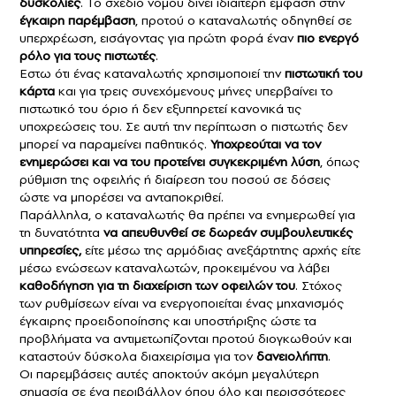
δυσκολίες
. Το σχέδιο νόμου δίνει ιδιαίτερη έμφαση στην
έγκαιρη παρέμβαση
, προτού ο καταναλωτής οδηγηθεί σε
υπερχρέωση, εισάγοντας για πρώτη φορά έναν
πιο ενεργό
ρόλο για τους πιστωτές
.
Εστω ότι ένας καταναλωτής χρησιμοποιεί την
πιστωτική του
κάρτα
και για τρεις συνεχόμενους μήνες υπερβαίνει το
πιστωτικό του όριο ή δεν εξυπηρετεί κανονικά τις
υποχρεώσεις του. Σε αυτή την περίπτωση ο πιστωτής δεν
μπορεί να παραμείνει παθητικός.
Υποχρεούται να τον
ενημερώσει και να του προτείνει συγκεκριμένη λύση
, όπως
ρύθμιση της οφειλής ή διαίρεση του ποσού σε δόσεις
ώστε να μπορέσει να ανταποκριθεί.
Παράλληλα, ο καταναλωτής θα πρέπει να ενημερωθεί για
τη δυνατότητα
να απευθυνθεί σε δωρεάν συμβουλευτικές
υπηρεσίες,
είτε μέσω της αρμόδιας ανεξάρτητης αρχής είτε
μέσω ενώσεων καταναλωτών, προκειμένου να λάβει
καθοδήγηση για τη διαχείριση των οφειλών του
. Στόχος
των ρυθμίσεων είναι να ενεργοποιείται ένας μηχανισμός
έγκαιρης προειδοποίησης και υποστήριξης ώστε τα
προβλήματα να αντιμετωπίζονται προτού διογκωθούν και
καταστούν δύσκολα διαχειρίσιμα για τον
δανειολήπτη
.
Οι παρεμβάσεις αυτές αποκτούν ακόμη μεγαλύτερη
σημασία σε ένα περιβάλλον όπου όλο και περισσότερες