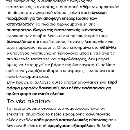
της διαφάνειας, ο αυστηρότερος έλεγχος της
πιστοληπτικής ικανότητας, η αποτροπή αθέμιτων πρακτικών
-ιδιαίτερα στον ψηφιακό κόσμο-, αλλά και
η έγκαιρη
παρέμβαση για την αποφυγή υπερχρέωσης των
καταναλωτών
. Το πλαίσιο περιλαμβάνει επίσης
αυστηρότερο έλεγχο της πιστοληπτικής ικανότητας
,
ενίσχυση των συμβουλευτικών υπηρεσιών προς τους
δανειολήπτες
και σαφέστερους κανόνες λειτουργίας για
τους παρόχους πίστωσης. Οπως επισημαίνει στο
«ΘΕΜΑ»
ο υπουργός Ανάπτυξης, «η τεχνολογία μπορεί να κάνει τις
συναλλαγές ταχύτερες και ασφαλέστερες, δεν μπορεί
όμως να λειτουργεί εις βάρος της διαφάνειας. Ο πολίτης
πρέπει να γνωρίζει καθαρά τι υπογράφει, τι πληρώνει και
ποια δικαιώματα έχει».
Στην πράξη, οι αλλαγές αυτές αποτυπώνονται σε ένα
ευρύ
φάσμα μορφών δανεισμού, που πλέον εντάσσονται για
πρώτη φορά σε ενιαίο πλαίσιο
.
Tο νέο πλαίσιο
Το πρώτο βασικό στοιχείο του νομοσχεδίου είναι ότι
επεκτείνει σημαντικά το πεδίο εφαρμογής καλύπτοντας
πλέον σχεδόν
κάθε μορφή καταναλωτικής πίστωσης
που
δεν συνοδεύεται από
εμπράγματη εξασφάλιση
, δηλαδή