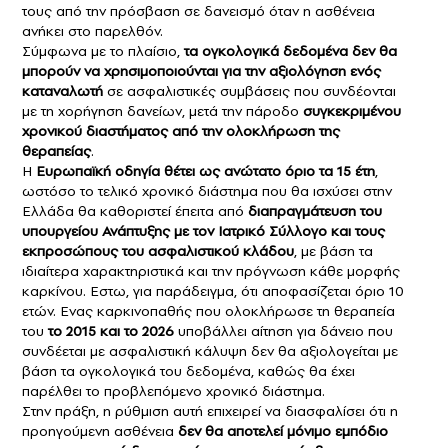
τους από την πρόσβαση σε δανεισμό όταν η ασθένεια
ανήκει στο παρελθόν.
Σύμφωνα με το πλαίσιο,
τα ογκολογικά δεδομένα δεν θα
μπορούν να χρησιμοποιούνται για την αξιολόγηση ενός
καταναλωτή
σε ασφαλιστικές συμβάσεις που συνδέονται
με τη χορήγηση δανείων, μετά την πάροδο
συγκεκριμένου
χρονικού διαστήματος από την ολοκλήρωση της
θεραπείας
.
Η
Ευρωπαϊκή οδηγία θέτει ως ανώτατο όριο τα 15 έτη
,
ωστόσο το τελικό χρονικό διάστημα που θα ισχύσει στην
Ελλάδα θα καθοριστεί έπειτα από
διαπραγμάτευση του
υπουργείου Ανάπτυξης
με τον Ιατρικό Σύλλογο και τους
εκπροσώπους του ασφαλιστικού κλάδου
, με βάση τα
ιδιαίτερα χαρακτηριστικά και την πρόγνωση κάθε μορφής
καρκίνου. Εστω, για παράδειγμα, ότι αποφασίζεται όριο 10
ετών. Ενας καρκινοπαθής που ολοκλήρωσε τη θεραπεία
του
το 2015 και το 2026
υποβάλλει αίτηση για δάνειο που
συνδέεται με ασφαλιστική κάλυψη δεν θα αξιολογείται με
βάση τα ογκολογικά του δεδομένα, καθώς θα έχει
παρέλθει το προβλεπόμενο χρονικό διάστημα.
Στην πράξη, η ρύθμιση αυτή επιχειρεί να διασφαλίσει ότι η
προηγούμενη ασθένεια
δεν θα αποτελεί μόνιμο εμπόδιο