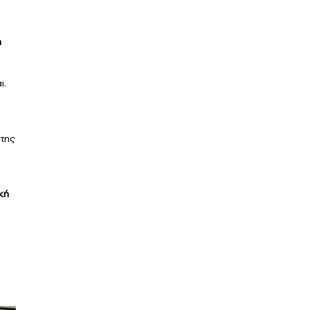
η
η
ι.
 της
κή