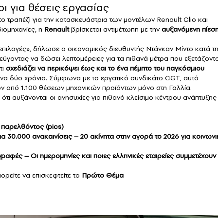
ι για θέσεις εργασίας
 τραπέζι για την κατασκευάστρια των μοντέλων Renault Clio και
ιομηχανίες, η
Renault
βρίσκεται αντιμέτωπη με την
αυξανόμενη πίεσ
επιλογές», δήλωσε ο οικονομικός διευθυντής Ντάνκαν Μίντο κατά τ
γοντας να δώσει λεπτομέρειες για τα πιθανά μέτρα που εξετάζοντα
τι
σχεδιάζει να περικόψει έως και το ένα πέμπτο του παγκόσμιου
να δύο χρόνια. Σύμφωνα με το εργατικό συνδικάτο CGT, αυτό
ν από 1.100 θέσεων μηχανικών προϊόντων μόνο στη Γαλλία.
ι αυξάνονται οι ανησυχίες για πιθανό κλείσιμο κέντρου ανάπτυξης
 παρελθόντος (pics)
α 30.000 ανακαινίσεις – 20 ακίνητα στην αγορά το 2026 για κοινωνι
ογραφές – Oι ημερομηνίες και ποιες ελληνικές εταιρείες συμμετέχουν
ορείτε να επισκεφτείτε το
Πρώτο Θέμα