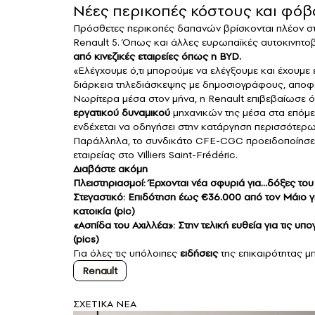
Νέες περικοπές κόστους και φόβο
Πρόσθετες περικοπές δαπανών βρίσκονται πλέον στο
Renault 5. Όπως και άλλες ευρωπαϊκές αυτοκινητοβ
από κινεζικές εταιρείες όπως η BYD.
«Ελέγχουμε ό,τι μπορούμε να ελέγξουμε και έχουμε 
διάρκεια τηλεδιάσκεψης με δημοσιογράφους, αποφεύ
Νωρίτερα μέσα στον μήνα, η Renault επιβεβαίωσε ό
εργατικού δυναμικού
μηχανικών της μέσα στα επόμε
ενδέχεται να οδηγήσει στην κατάργηση περισσότερω
Παράλληλα, το συνδικάτο CFE-CGC προειδοποίησε ότ
εταιρείας στο Villiers Saint-Frédéric.
Διαβάστε ακόμη
Πλειστηριασμοί: Έρχονται νέα σφυριά για…δόξες του
Στεγαστικό: Επιδότηση έως €36.000 από τον Μάιο γι
κατοικία (pic)
«Ασπίδα του Αχιλλέα»: Στην τελική ευθεία για τις υπ
(pics)
Για όλες τις υπόλοιπες
ειδήσεις
της επικαιρότητας μπ
Renault
ΣXETIKA NEA