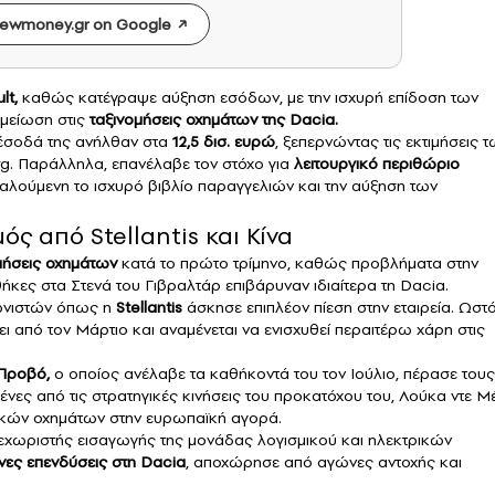
ewmoney.gr on Google
lt
,
καθώς κατέγραψε αύξηση εσόδων, με την ισχυρή επίδοση των
μείωση στις
ταξινομήσεις οχημάτων της Dacia.
 έσοδά της ανήλθαν στα
12,5 δισ. ευρώ
, ξεπερνώντας τις εκτιμήσεις 
g. Παράλληλα, επανέλαβε τον στόχο για
λειτουργικό περιθώριο
καλούμενη το ισχυρό βιβλίο παραγγελιών και την αύξηση των
ός από Stellantis και Κίνα
μήσεις οχημάτων
κατά το πρώτο τρίμηνο, καθώς προβλήματα στην
θήκες στα Στενά του Γιβραλτάρ επιβάρυναν ιδιαίτερα τη Dacia.
γωνιστών όπως η
Stellantis
άσκησε επιπλέον πίεση στην εταιρεία. Ωστ
ι από τον Μάρτιο και αναμένεται να ενισχυθεί περαιτέρω χάρη στις
 Προβό,
ο οποίος ανέλαβε τα καθήκοντά του τον Ιούλιο, πέρασε τους
νες από τις στρατηγικές κινήσεις του προκατόχου του, Λούκα ντε Μ
ικών οχημάτων στην ευρωπαϊκή αγορά.
 ξεχωριστής εισαγωγής της μονάδας λογισμικού και ηλεκτρικών
ες επενδύσεις στη Dacia
, αποχώρησε από αγώνες αντοχής και