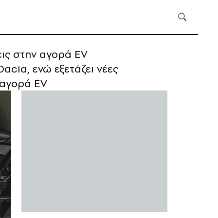
εις στην αγορά EV
acia, ενώ εξετάζει νέες
 αγορά EV