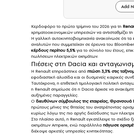
Add N
Κερδοφόρο το πρώτο τρίμηνο του 2026 για τη
Renau
χρηματοοικονομικών υπηρεσιών να αντισταθμίζει τη 
Η γαλλική αυτοκινητοβιομηχανία ανακοίνωσε ότι τα
αναλυτών που συμμετείχαν σε έρευνα του Bloomber
κέρδους περίπου 5,5%
για το σύνολο του έτους, επι
πωλήσεων ηλεκτρικών οχημάτων.
Πιέσεις στη Dacia και ανταγωνισμ
Η Renault επηρεάστηκε από
πτώση 3,3% στις ταξινο
εφοδιαστική αλυσίδα και οι δυσμενείς καιρικές συν
Ταυτόχρονα, η επιθετική τιμολογιακή πολιτική αντα
η Renault σημείωσε ότι η Dacia άρχισε να ανακάμπτε
αυξημένες παραγγελίες.
Ο
διευθύνων σύμβουλος της εταιρείας, Φρανσουά
πρώτους μήνες της θητείας του ανατρέποντας ορισμέ
κυρίως λόγω της πιο αργής διείσδυσης των ηλεκτρ
Στο πλαίσιο αυτό, η Renault εγκατέλειψε το σχέδιο
οχημάτων Ampere, ενώ παράλληλα
πάγωσε ορισμέν
διέκοψε αρκετές υπηρεσίες κινητικότητας.