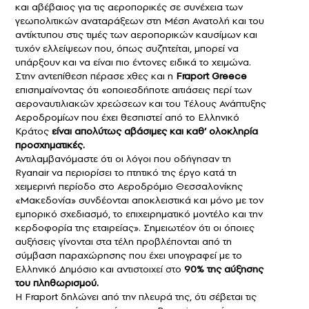
και αβέβαιος για τις αεροπορικές σε συνέχεια των
γεωπολιτικών αναταράξεων στη Μέση Ανατολή και του
αντίκτυπου στις τιμές των αεροπορικών καυσίμων και
τυχόν ελλείψεων που, όπως συζητείται, μπορεί να
υπάρξουν και να είναι πιο έντονες ειδικά το χειμώνα.
Στην αντεπίθεση πέρασε χθες και η
Fraport Greece
επισημαίνοντας ότι «οποιεσδήποτε αιτιάσεις περί των
αεροναυτιλιακών χρεώσεων και του Τέλους Ανάπτυξης
Αεροδρομίων που έχει θεσπιστεί από το Ελληνικό
Κράτος
είναι απολύτως αβάσιμες και καθ’ ολοκληρία
προσχηματικές.
Αντιλαμβανόμαστε ότι οι λόγοι που οδήγησαν τη
Ryanair να περιορίσει το πτητικό της έργο κατά τη
χειμερινή περίοδο στο Αεροδρόμιο Θεσσαλονίκης
«Μακεδονία» συνδέονται αποκλειστικά και μόνο με τον
εμπορικό σχεδιασμό, το επιχειρηματικό μοντέλο και την
κερδοφορία της εταιρείας». Σημειωτέον ότι οι όποιες
αυξήσεις γίνονται στα τέλη προβλέπονται από τη
σύμβαση παραχώρησης που έχει υπογραφεί με το
Ελληνικό Δημόσιο και αντιστοιχεί στο
90% της αύξησης
του πληθωρισμού.
Η Fraport δηλώνει από την πλευρά της, ότι σέβεται τις