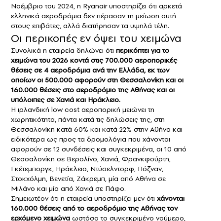
Νοέμβριο του 2024, η Ryanair υποστηρίζει ότι αρκετά
ελληνικά αεροδρόμια δεν πέρασαν τη μείωση αυτή
στους επιβάτες, αλλά διατήρησαν τα υψηλά τέλη.
Οι περικοπές εν όψει του χειμώνα
Συνολικά η εταιρεία δηλώνει ότι
περικόπτει για το
χειμώνα του 2026 κοντά στις 700.000 αεροπορικές
θέσεις σε 4 αεροδρόμια ανά την Ελλάδα, εκ των
οποίων οι 500.000 αφορούν στη Θεσσαλονίκη και οι
160.000 θέσεις στο αεροδρόμιο της Αθήνας και οι
υπόλοιπες σε Χανιά και Ηράκλειο.
Η ιρλανδική low cost αεροπορική μειώνει τη
χωρητικότητα, πάντα κατά τις δηλώσεις της, στη
Θεσσαλονίκη κατά 60% και κατά 22% στην Αθήνα και
ειδικότερα ως προς τα δρομολόγια που χάνονται
αφορούν σε 12 συνδέσεις και συγκεκριμένα, οι 10 από
Θεσσαλονίκη σε Βερολίνο, Χανιά, Φρανκφούρτη,
Γκέτεμποργκ, Ηράκλειο, Nτύσελντορφ, Πόζναν,
Στοκχόλμη, Βενετία, Ζάκρεμπ, μία από Αθήνα σε
Μιλάνο και μία από Χανιά σε Πάφο.
Σημειωτέον ότι η εταιρεία υποστηρίζει μεν ότι
χάνονται
160.000 θέσεις από το αεροδρόμιο της Αθήνας τον
ερχόμενο χειμώνα
ωστόσο το συγκεκριμένο νούμερο,