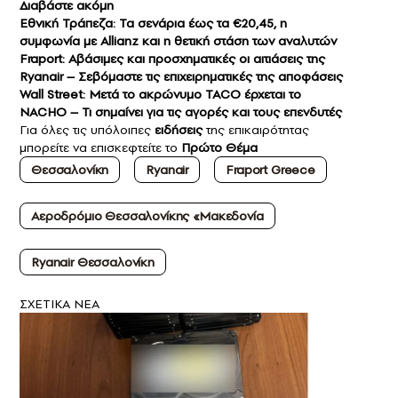
Διαβάστε ακόμη
Εθνική Τράπεζα: Τα σενάρια έως τα €20,45, η
συμφωνία με Allianz και η θετική στάση των αναλυτών
Fraport: Αβάσιμες και προσχηματικές οι αιτιάσεις της
Ryanair – Σεβόμαστε τις επιχειρηματικές της αποφάσεις
Wall Street: Μετά το ακρώνυμο TACO έρχεται το
NACHO – Τι σημαίνει για τις αγορές και τους επενδυτές
Για όλες τις υπόλοιπες
ειδήσεις
της επικαιρότητας
μπορείτε να επισκεφτείτε το
Πρώτο Θέμα
Θεσσαλονίκη
Ryanair
Fraport Greece
Αεροδρόμιο Θεσσαλονίκης «Μακεδονία
Ryanair Θεσσαλονίκη
ΣXETIKA NEA