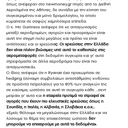
όπως ανέφεραν στο newmoney.gr πηγές από το Διεθνή
Αερολιμένα της Αθήνας, δε συνάδει με την κίνηση του
συγκεκριμένου και μόνο δρομολογίου, το οποίο
κυμαίνεται σε σαφώς χαμηλότερα επίπεδα.
Ο κ. Μc Guinness ανέφερε ότι «ο ανταγωνισμός
μεταξύ αεροδρομίων, αγορών και προορισμών είναι
αυτή την στιγμή πολύ μεγάλος και πρέπει να είναι
αντίστοιχες και οι χρεώσε
ις. Οι χρεώσεις στην Ελλάδα
δεν είναι πλέον βιώσιμες υπό αυτό το καθεστώς στις
αερομεταφορές
στη δεδομένη συγκυρία και γι’ αυτό
στρεφόμαστε σε άλλα αεροδρόμια που είναι πιο
ανταγωνιστικά».
Ο ίδιος ανέφερε ότι η Ryanair έχει προχωρήσει σε
hedging (σύναψη συμβολαίων αντιστάθμισης κινδύνου
σε προϊόντα πετρελαίου) για το 80% των αναγκών της
σε καύσιμα, ωστόσο σε αυτή τη συγκυρία κάθε …σεντ
μετράει γι’ αυτό και
η εταιρεία προτιμά να στραφεί σε
αγορές που έχουν πιο ελκυστικές χρεώσεις όπως η
Σουηδία, η Ιταλία, η Αλβανία, η Σλοβάκια κ.ο.κ..
«Εμείς θέλουμε να μεγαλώσουμε στην Ελλάδα και να
λύσουμε το θέμα της εποχικότητας ωστόσο
δεν
μπορούμε να επιχειρούμε με αυτά τα δεδομένα».