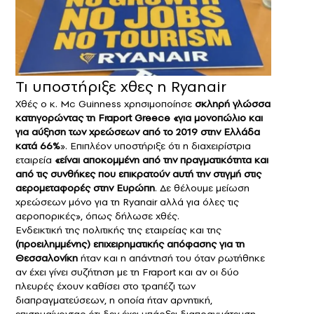
Τι υποστήριξε χθες η Ryanair
Xθές ο κ. Mc Guinness χρησιμοποίησε
σκληρή γλώσσα
κατηγορώντας τη Fraport Greece «για μονοπώλιο και
για αύξηση των χρεώσεων από το 2019 στην Ελλάδα
κατά 66%
». Επιπλέον υποστήριξε ότι η διαχειρίστρια
εταιρεία
«είναι αποκομμένη από την πραγματικότητα και
από τις συνθήκες που επικρατούν αυτή την στιγμή στις
αερομεταφορές στην Ευρώπη
. Δε θέλουμε μείωση
χρεώσεων μόνο για τη Ryanair αλλά για όλες τις
αεροπορικές», όπως δήλωσε χθές.
Ενδεικτική της πολιτικής της εταιρείας και της
(προειλημμένης) επιχειρηματικής απόφασης για τη
Θεσσαλονίκη
ήταν και η απάντησή του όταν ρωτήθηκε
αν έχει γίνει συζήτηση με τη Fraport και αν οι δύο
πλευρές έχουν καθίσει στο τραπέζι των
διαπραγματεύσεων, η οποία ήταν αρνητική,