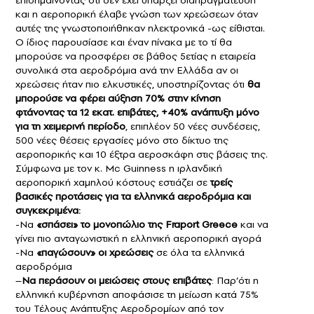
επισημαίνοντας ότι δεν έχει υπάρξει διαπραγμάτευση
και η αεροπορική έλαβε γνώση των χρεώσεων όταν
αυτές της γνωστοποιήθηκαν ηλεκτρονικά -ως είθισται.
Ο ίδιος παρουσίασε και έναν πίνακα με το τί θα
μπορούσε να προσφέρει σε βάθος 5ετίας η εταιρεία
συνολικά στα αεροδρόμια ανά την Ελλάδα αν οι
χρεώσεις ήταν πιο ελκυστικές, υποστηρίζοντας ότι
θα
μπορούσε να φέρει αύξηση 70% στην κίνηση
φτάνοντας τα 12 εκατ. επιβάτες, +40% ανάπτυξη μόνο
για τη χειμερινή περίοδο
, επιπλέον 50 νέες συνδέσεις,
500 νέες θέσεις εργασίες μόνο στο δίκτυο της
αεροπορικής και 10 έξτρα αεροσκάφη στις βάσεις της.
Σύμφωνα με τον κ. Mc Guinness η ιρλανδική
αεροπορική χαμηλού κόστους εστιάζει σε
τρείς
βασικές προτάσεις για τα ελληνικά αεροδρόμια και
συγκεκριμένα:
-Να
«σπάσει» το μονοπώλιο της Fraport Greece
και να
γίνει πιο ανταγωνιστική η ελληνική αεροπορική αγορά
-Να
«παγώσουν» οι χρεώσεις
σε όλα τα ελληνικά
αεροδρόμια
–
Να περάσουν οι μειώσεις στους επιβάτες
: Παρ’ότι η
ελληνική κυβέρνηση αποφάσισε τη μείωση κατά 75%
του Τέλους Ανάπτυξης Αεροδρομίων από τον