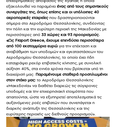
επιχειρηματικές αποφάσεις της Ryanair, η οποία
εξακολουθεί να παραμένει
ένας από τους σημαντικούς
συνεργάτες της, όπως επίσης και οι υπόλοιπες 40
αεροπορικές εταιρείες
που δραστηριοποιούνται
σήμερα στο Αεροδρόμιο Θεσσαλονίκης, συνδέοντας
την πόλη και την ευρύτερη περιοχή της Μακεδονίας με
περισσότερες από
33 χώρες και 93 προορισμούς.
«Ως Fraport Greece, έχουμε επενδύσει περισσότερα
από 100 εκατομμύρια ευρώ
για την επέκταση και
αναβάθμιση των υποδομών και εγκαταστάσεων του
Αεροδρομίου Θεσσαλονίκης, το οποίο έχει ήδη
καταγράψει ρεκόρ επιβατικής κίνησης, με συνολική
αύξηση 40%, στα εννέα χρόνια που βρίσκεται υπό τη
διαχείρισή μας.
Παραμένουμε σταθερά προσηλωμένοι
στον στόχο μας:
το Αεροδρόμιο Θεσσαλονίκης
«Μακεδονία» να διαθέτει διαρκώς τις σύγχρονες
υποδομές και την επιχειρησιακή ετοιμότητα που
απαιτούνται, ώστε να εξυπηρετεί αποτελεσματικά τις
αυξανόμενες ροές επιβατών που συνεπάγεται η
διαρκής ανάπτυξη της Θεσσαλονίκης και της
ευρύτερης περιοχής ως διεθνούς προορισμού».