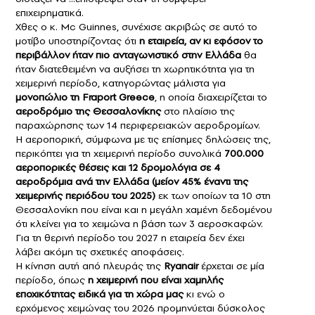
επιχειρηματικά.
Χθες ο κ. Mc Guinnes, συνέχισε ακριβώς σε αυτό το
μοτίβο υποστηρίζοντας ότι
η εταιρεία, αν κι εφόσον το
περιβάλλον ήταν πιο ανταγωνιστικό στην Ελλάδα
θα
ήταν διατεθειμένη να αυξήσει τη χωρητικότητα για τη
χειμερινή περίοδο, κατηγορώντας μάλιστα για
μονοπώλιο τη
Fraport Greece
, η οποία διαχειρίζεται το
αεροδρόμιο της Θεσσαλονίκης
στο πλαίσιο της
παραχώρησης των 14 περιφερειακών αεροδρομίων.
H αεροπορική, σύμφωνα με τις επίσημες δηλώσεις της,
περικόπτει για τη χειμερινή περίοδο συνολικά
700.000
αεροπορικές θέσεις και 12 δρομολόγια σε 4
αεροδρόμια ανά την Ελλάδα
(μείον 45% έναντι της
χειμερινής περιόδου του 2025)
εκ των οποίων τα 10 στη
Θεσσαλονίκη που είναι και η μεγάλη χαμένη δεδομένου
ότι κλείνει για το χειμώνα η βάση των 3 αεροσκαφών.
Για τη θερινή περίοδο του 2027 η εταιρεία δεν έχει
λάβει ακόμη τις σχετικές αποφάσεις.
Η κίνηση αυτή από πλευράς της
Ryanair
έρχεται σε μία
περίοδο, όπως
η χειμερινή που είναι χαμηλής
εποχικότητας ειδικά για τη χώρα μας
κι ενώ ο
ερχόμενος χειμώνας του 2026 προμηνύεται δύσκολος