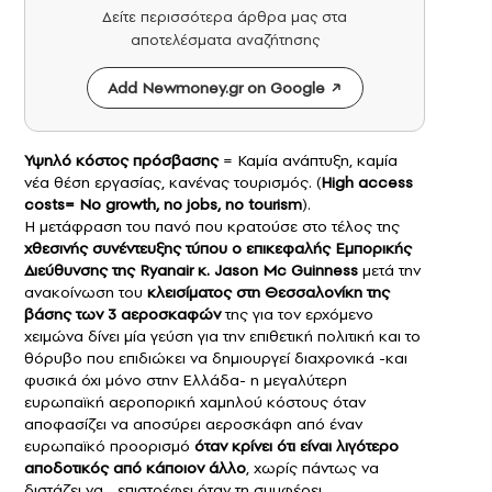
Δείτε περισσότερα άρθρα μας στα
αποτελέσματα αναζήτησης
Add Newmoney.gr on Google
Υψηλό κόστος πρόσβασης
= Καμία ανάπτυξη, καμία
νέα θέση εργασίας, κανένας τουρισμός. (
High access
costs= No growth, no jobs, no tourism
).
Η μετάφραση του πανό που κρατούσε στο τέλος της
χθεσινής συνέντευξης τύπου ο επικεφαλής Εμπορικής
Διεύθυνσης της Ryanair κ. Jason Mc Guinness
μετά την
ανακοίνωση του
κλεισίματος στη
Θεσσαλονίκη
της
βάσης των 3 αεροσκαφών
της για τον ερχόμενο
χειμώνα δίνει μία γεύση για την επιθετική πολιτική και το
θόρυβο που επιδιώκει να δημιουργεί διαχρονικά -και
φυσικά όχι μόνο στην Ελλάδα- η μεγαλύτερη
ευρωπαϊκή αεροπορική χαμηλού κόστους όταν
αποφασίζει να αποσύρει αεροσκάφη από έναν
ευρωπαϊκό προορισμό
όταν κρίνει ότι είναι λιγότερο
αποδοτικός από κάποιον άλλο
, χωρίς πάντως να
διστάζει να …επιστρέφει όταν τη συμφέρει