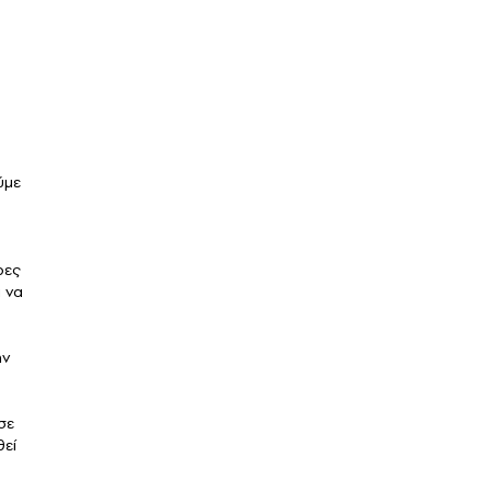
ύμε
ρες
ι να
ην
σε
θεί