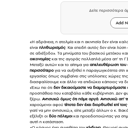
Δείτε περισσότερα 
Add N
«Η αδράνεια, η ατολμία και η ακινησία δεν είναι κα
είναι
πληθωρισμός
. Και επειδή αυτός δεν είναι λύ
σε αδιέξοδο». Τα μηνύματα του βασικού μετόχου κ
οικονομίας
και της αγοράς πολλαπλά μέσα απ’ τη Γ
Μεταξύ αυτών και το αίτημα για
απελευθέρωση του
περισσότερο
για να αυξηθεί η παραγωγικότητα στη 
εργασίας όπως συμβαίνει στις υπόλοιπες χώρες τ
διασφαλίσουμε και άλλο να επιδιώκει κάποιος να δο
«Έχω πει ότι
δεν δικαιούμαστε να διαμαρτυρόμαστε
προσπάθεια που καταβάλει κάθε κυβέρνηση. Δεν φι
ξέρω.
Ανησυχώ όμως ότι πάμε αργά
.
Ανησυχώ απ’ 
χαρούμενοι αφού
τίποτα δεν έχει διορθωθεί επί τοι
γιατί να μην ανησυχώ;», είπε μεταξύ άλλων ο κ. Βακ
εξέλιξη οι
δύο πόλεμοι
και προειδοποιώντας για σημ
αυτή η κατάσταση.
«Ο κόσμος έχει συνηθίσει τον
κίνδυνο
. Θεωρεί φυσι