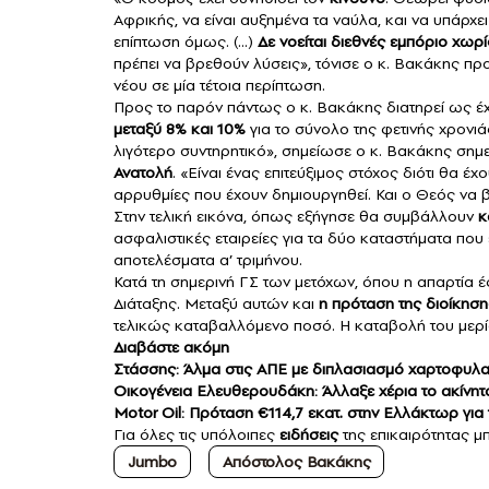
Αφρικής, να είναι αυξημένα τα ναύλα, και να υπάρχ
επίπτωση όμως. (…)
Δε νοείται διεθνές εμπόριο χωρί
πρέπει να βρεθούν λύσεις», τόνισε ο κ. Βακάκης 
νέου σε μία τέτοια περίπτωση.
Προς το παρόν πάντως ο κ. Βακάκης διατηρεί ως έχ
μεταξύ 8% και 10%
για το σύνολο της φετινής χρονιάς
λιγότερο συντηρητικό», σημείωσε ο κ. Βακάκης σημ
Ανατολή
. «Είναι ένας επιτεύξιμος στόχος διότι θ
αρρυθμίες που έχουν δημιουργηθεί. Και ο Θεός να βάλ
Στην τελική εικόνα, όπως εξήγησε θα συμβάλλουν
κ
ασφαλιστικές εταιρείες για τα δύο καταστήματα που 
αποτελέσματα α’ τριμήνου.
Κατά τη σημερινή ΓΣ των μετόχων, όπου η απαρτία 
Διάταξης. Μεταξύ αυτών και
η πρόταση της διοίκησ
τελικώς καταβαλλόμενο ποσό. Η καταβολή του μερίσ
Διαβάστε ακόμη
Στάσσης: Άλμα στις ΑΠΕ με διπλασιασμό χαρτοφυλα
Οικογένεια Ελευθερουδάκη: Άλλαξε χέρια το ακίνητ
Motor Oil: Πρόταση €114,7 εκατ. στην Ελλάκτωρ γι
Για όλες τις υπόλοιπες
ειδήσεις
της επικαιρότητας μ
Jumbo
Απόστολος Βακάκης