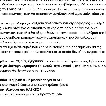
ει αδράνεια σε ο,τι αφορά επίλυση του προβλήματος. Όλα αυτά έχουν
ς το Σουέζ
. Μιλάμε για άλλον κόσμο. Οπότε πρέπει με κάποιο τρόπο
προειδοποιώντας πως θα ασκηθούν
μεγάλες πληθωριστικές πιέσεις
εκ
ει την πρόβλεψη για
αύξηση πωλήσεων και κερδοφορίας
του Ομίλ
. «Αυτό ήταν ένα συντηρητικό σενάριο το οποίο πλέον έχει γίνει
ειώνοντας πως όλα θα εξαρτηθούν απ’ την πορεία του
πολέμου στη 
α έχουμε συμβολή κάποιων νέων καταστημάτων που θα καλύψουν
ει το χέρι του!», είπε χαρακτηριστικά.
αι τα 11,5 εκατ. ευρώ
που έλαβε η εταιρεία ως αποζημίωση απ’ τις
είχαν καταστραφεί στη Θεσσαλία και τα οποία δεν είχαν εγγραφεί στ
έφθασε το 79,78%,
εγκρίθηκε
το σύνολο των θεμάτων της Ημερήσιας
ης για διανομή μερίσματος 1 Ευρώ ανά μετοχή
(μικτό), ήτοι 0,95 ευρ
ματος θα ξεκινήσει στις 16 Ιουλίου
κίου -Κομβική η ψηφιοποίηση για τη ΔΕΗ
ο στο Ψυχικό έπειτα από 3ωρη «μάχη» (pics)
α την εξαγορά της ΗΛΕΚΤΩΡ
πορείτε να επισκεφτείτε το
Πρώτο ΘΕΜΑ