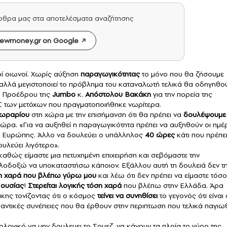
άρθρα μας στα αποτελέσματα αναζήτησης
ewmoney.gr on Google
λοί οιωνοί. Χωρίς αύξηση
παραγωγικότητας
το μόνο που θα ζήσουμε
ση αλλά μεγιστοποιεί το πρόβλημα του καταναλωτή τελικά θα οδηγηθο
αι Προέδρου της
Jumbo
κ.
Απόστολου Βακάκη
για την πορεία της
Σ των μετόχων που πραγματοποιήθηκε νωρίτερα.
 ωραρίου
στη χώρα με την επισήμανση ότι θα πρέπει να
δουλέψουμε
χώρα. «Για να αυξηθεί η παραγωγικότητα πρέπει να αυξηθούν οι ημέ
ης Ευρώπης. Άλλο να δουλεύει ο υπάλληλος
40 ώρες
κάτι που πρέπε
υλεύει λιγότερο».
καθώς είμαστε μια πετυχημένη επιχειρήση και σεβόμαστε την
λοδοξώ να υποκαταστήσω κάποιον. Εξάλλου αυτή τη δουλειά δεν τ
τη χαρά που βλέπω γύρω μου
και λέω ότι δεν πρέπει να είμαστε τόσο
ς ουσίας
!
Στερείται λογικής τόση χαρά
που βλέπω στην Ελλάδα. Άρα
άκης τονίζοντας ότι ο κόσμος
τείνει να συνηθίσει
το γεγονός ότι είναι 
αντικές συνέπειες που θα έρθουν στην περιπτωση που τελικά παγιω
ολογικό να μην δουλευει το Σουεζ, να κάνουν τα πλοία το γύρο της