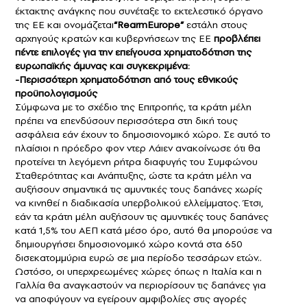
έκτακτης ανάγκης που συνέταξε το εκτελεστικό όργανο
της ΕΕ και ονομάζεται
“RearmEurope”
εστάλη στους
αρχηγούς κρατών και κυβερνήσεων της ΕΕ
προβλέπει
πέντε επιλογές για την επείγουσα χρηματοδότηση της
ευρωπαϊκής άμυνας
και συγκεκριμένα:
-Περισσότερη χρηματοδότηση από τους εθνικούς
προϋπολογισμούς
Σύμφωνα με το σχέδιο της Επιτροπής, τα κράτη μέλη
πρέπει να επενδύσουν περισσότερα στη δική τους
ασφάλεια εάν έχουν το δημοσιονομικό χώρο. Σε αυτό το
πλαίσιοι η πρόεδρο φον ντερ Λάιεν ανακοίνωσε ότι θα
προτείνει τη λεγόμενη ρήτρα διαφυγής του Συμφώνου
Σταθερότητας και Ανάπτυξης, ώστε τα κράτη μέλη να
αυξήσουν σημαντικά τις αμυντικές τους δαπάνες χωρίς
να κινηθεί η διαδικασία υπερβολικού ελλείμματος. Έτσι,
εάν τα κράτη μέλη αυξήσουν τις αμυντικές τους δαπάνες
κατά 1,5% του ΑΕΠ κατά μέσο όρο, αυτό θα μπορούσε να
δημιουργήσει δημοσιονομικό χώρο κοντά στα 650
δισεκατομμύρια ευρώ σε μια περίοδο τεσσάρων ετών..
Ωστόσο, οι υπερχρεωμένες χώρες όπως η Ιταλία και η
Γαλλία θα αναγκαστούν να περιορίσουν τις δαπάνες για
να αποφύγουν να εγείρουν αμφιβολίες στις αγορές