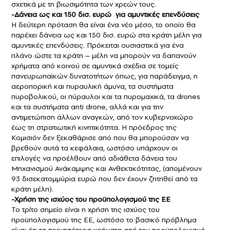
σχετικά με τη βιωσιμότητα των χρεών τους.
-Δάνεια ως και 150 δισ. ευρώ για αμυντικές επενδύσεις
Η δεύτερη πρόταση θα είναι ένα νέο μέσο, το οποίο θα
παρέχει δάνεια ως και 150 δισ. ευρώ στα κράτη μέλη για
αμυντικές επενδύσεις. Πρόκειται ουσιαστικά για ένα
πλάνο ώστε τα κράτη – μέλη να μπορούν να δαπανούν
χρήματα από κοινού σε αμυντικά σχέδια σε τομείς
πανευρωπαϊκών δυνατοτήτων όπως, για παράδειγμα, η
αεροπορική και πυραυλική άμυνα, τα συστήματα
πυροβολικού, οι πύραυλοι και τα πυρομαχικά, τα drones
και τα συστήματα anti drone, αλλά και για την
αντιμετώπιση άλλων αναγκών, από τον κυβερνοχώρο
έως τη στρατιωτική κινητικότητα. Η πρόεδρος της
Κομισιόν δεν ξεκαθάρισε από που θα μπορούσαν να
βρεθούν αυτά τα κεφάλαια, ωστόσο υπάρχουν οι
επιλογές να προέλθουν από αδιάθετα δάνεια του
Μηχανισμού Ανάκαμψης και Ανθεκτικότητας, (απομένουν
93 δισεκατομμύρια ευρώ που δεν έχουν ζητηθεί από τα
κράτη μέλη).
-Χρήση της ισχύος του προϋπολογισμού της ΕΕ
Το τρίτο σημείο είναι η χρήση της ισχύος του
προϋπολογισμού της ΕΕ, ωστόσο το βασικό πρόβλημα