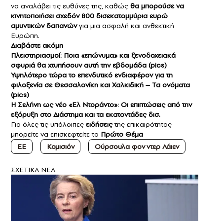
να αναλάβει τις ευθύνες της, καθώς
θα μπορούσε να
κινητοποιήσει σχεδόν 800 δισεκατομμύρια ευρώ
αμυντικών δαπανών
για μια ασφαλή και ανθεκτική
Ευρώπη.
Διαβάστε ακόμη
Πλειστηριασμοί: Ποια «επώνυμα» και ξενοδοχειακά
σφυριά θα χτυπήσουν αυτή την εβδομάδα (pics)
Υψηλότερο τώρα το επενδυτικό ενδιαφέρον για τη
φιλοξενία σε Θεσσαλονίκη και Χαλκιδική – Τα ονόματα
(pics)
Η Σελήνη ως νέο «Ελ Ντοράντο»: Οι επιπτώσεις από την
εξόρυξη στο Διάστημα και τα εκατοντάδες δισ.
Για όλες τις υπόλοιπες
ειδήσεις
της επικαιρότητας
μπορείτε να επισκεφτείτε το
Πρώτο Θέμα
ΕΕ
Κομισιόν
Ούρσουλα φον ντερ Λάιεν
ΣXETIKA NEA