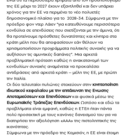
είναι ότι τα περισσότερα χρήματα από τον προϋπολογισμό
της ΕΕ μέχρι το 2027 έχουν εξαντληθεί και δεν υπάρχει
χρόνος για την ΕΕ να περιμένει το νέο πολυετές
δημοσιονομικό πλαίσιο για το 2028-34. Σύμφωνα με την
πρόεδρο φον ντερ Λάιεν “για κατευθύνουμε περισσότερα
κονδύλια σε επενδύσεις που σχετίζονται με την άμυνα, ότι
θα προτείνουμε πρόσθετες δυνατότητες και κίνητρα στα
κράτη μέλη που θα αποφασίσουν εάν θέλουν να
χρησιμοποιήσουν προγράμματα πολιτικής συνοχής για να
αυξήσουν τις αμυντικές δαπάνες”. Μια αρκετά
προβληματική πρόταση καθώς η ανακατανομή των
κονδυλίων συνοχής αναμένεται να προκαλέσει
αντιδράσεις από αρκετά κράτη – μέλη της ΕΕ, με πρώτη
την Ιταλία.
Οι δύο τελευταίοι πυλώνες στοχεύουν στην
κινητοποίηση
ιδιωτικού κεφαλαίου με την επιτάχυνση της Ενωσης
Αποταμιεύσεων και Επενδύσεων
και φυσικά μέσω της
Ευρωπαϊκής Τράπεζας Επενδύσεων.
Ωστόσο και εδώ τα
προβλήματα είναι εμφανή, καθώς η ΕΤΕπ ήταν πάντα
πολύ προσεκτική με τους κανόνες δανεισμού του για να
διατηρήσει την αξιολόγηση «ΑΑΑ» της πιστοληπτικής της
ικανότητας.
Σύμφωνα με την πρόεδρο της Κομισιόν, η ΕΕ είναι έτοιμη