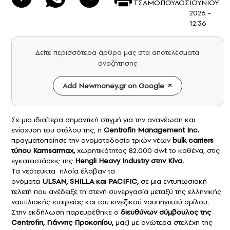
ΤΣΑΜΟΠΟΥΛΟΣ
ΙΟΥΝΙΟΥ
2026 -
12:36
Δείτε περισσότερα άρθρα μας στα αποτελέσματα
αναζήτησης
Add Newmoney.gr on Google
Σε μια ιδιαίτερα σημαντική στιγμή για την ανανέωση και
ενίσχυση του στόλου της, η
Centrofin Management Inc.
πραγματοποίησε την ονοματοδοσία τριών νέων
bulk carriers
τύπου Kamsarmax,
χωρητικότητας 82.000 dwt το καθένα, στις
εγκαταστάσεις της
Hengli Heavy Industry στην
Κίνα
.
Τα νεότευκτα πλοία έλαβαν τα
ονόματα
ULSAN, SHILLA και PACIFIC,
σε μια εντυπωσιακή
τελετή που ανέδειξε τη στενή συνεργασία μεταξύ της ελληνικής
ναυτιλιακής εταιρείας και του κινεζικού ναυπηγικού ομίλου.
Στην εκδήλωση παρευρέθηκε ο
διευθύνων σύμβουλος της
Centrofin, Γιάννης Προκοπίου,
μαζί με ανώτερα στελέχη της