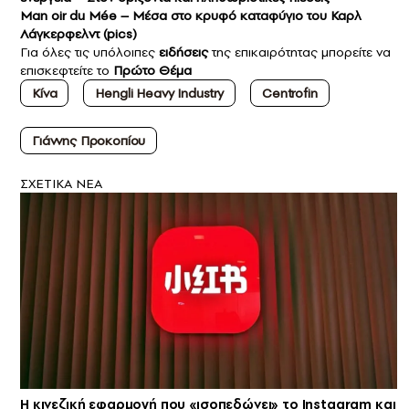
Man oir du Mée – Μέσα στο κρυφό καταφύγιο του Καρλ
Λάγκερφελντ (pics)
Για όλες τις υπόλοιπες
ειδήσεις
της επικαιρότητας μπορείτε να
επισκεφτείτε το
Πρώτο Θέμα
Κίνα
Hengli Heavy Industry
Centrofin
Γιάννης Προκοπίου
ΣXETIKA NEA
Η κινεζική εφαρμογή που «ισοπεδώνει» το Instagram και