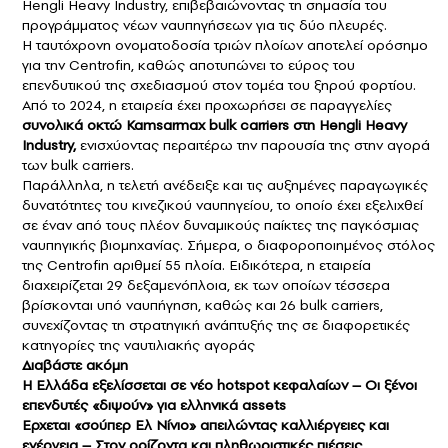
Hengli Heavy Industry, επιβεβαιώνοντας τη σημασία του
προγράμματος νέων ναυπηγήσεων για τις δύο πλευρές.
Η ταυτόχρονη ονοματοδοσία τριών πλοίων αποτελεί ορόσημο
για την Centrofin, καθώς αποτυπώνει το εύρος του
επενδυτικού της σχεδιασμού στον τομέα του ξηρού φορτίου.
Από το 2024, η εταιρεία έχει προχωρήσει σε παραγγελίες
συνολικά οκτώ Kamsarmax bulk carriers στη Hengli Heavy
Industry,
ενισχύοντας περαιτέρω την παρουσία της στην αγορά
των bulk carriers.
Παράλληλα, η τελετή ανέδειξε και τις αυξημένες παραγωγικές
δυνατότητες του κινεζικού ναυπηγείου, το οποίο έχει εξελιχθεί
σε έναν από τους πλέον δυναμικούς παίκτες της παγκόσμιας
ναυπηγικής βιομηχανίας. Σήμερα, ο διαφοροποιημένος στόλος
της Centrofin αριθμεί 55 πλοία. Ειδικότερα, η εταιρεία
διαχειρίζεται 29 δεξαμενόπλοια, εκ των οποίων τέσσερα
βρίσκονται υπό ναυπήγηση, καθώς και 26 bulk carriers,
συνεχίζοντας τη στρατηγική ανάπτυξής της σε διαφορετικές
κατηγορίες της ναυτιλιακής αγοράς
Διαβάστε ακόμη
Η Ελλάδα εξελίσσεται σε νέο hotspot κεφαλαίων – Οι ξένοι
επενδυτές «διψούν» για ελληνικά assets
Ερχεται «σούπερ Ελ Νίνιο» απειλώντας καλλιέργειες και
ενέργεια – Στον ορίζοντα και πληθωριστικές πιέσεις