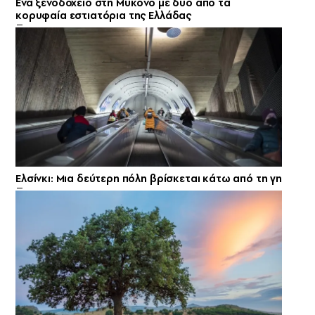
Ενα ξενοδοχείο στη Μύκονο με δύο από τα
κορυφαία εστιατόρια της Ελλάδας
Ελσίνκι: Mια δεύτερη πόλη βρίσκεται κάτω από τη γη