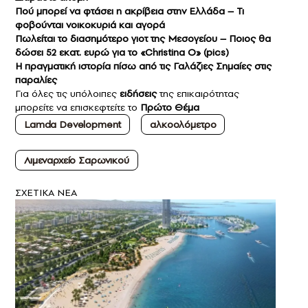
Πού μπορεί να φτάσει η ακρίβεια στην Ελλάδα – Τι
φοβούνται νοικοκυριά και αγορά
Πωλείται το διασημότερο γιοτ της Μεσογείου – Ποιος θα
δώσει 52 εκατ. ευρώ για το «Christina O» (pics)
Η πραγματική ιστορία πίσω από τις Γαλάζιες Σημαίες στις
παραλίες
Για όλες τις υπόλοιπες
ειδήσεις
της επικαιρότητας
μπορείτε να επισκεφτείτε το
Πρώτο Θέμα
Lamda Development
αλκοολόμετρο
Λιμεναρχείο Σαρωνικού
ΣXETIKA NEA