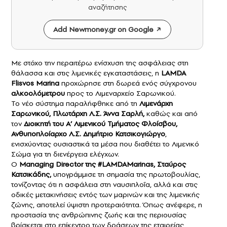
αναζήτησης
Add Newmoney.gr on Google
Με στόχο την περαιτέρω ενίσχυση της ασφάλειας στη
θάλασσα και στις λιμενικές εγκαταστάσεις, η
LAMDA
Flisvos Marina
προχώρησε στη δωρεά ενός σύγχρονου
αλκοολόμετρου
προς το Λιμεναρχείο Σαρωνικού.
Το νέο σύστημα παραλήφθηκε από τη
Λιμενάρχη
Σαρωνικού, Πλωτάρχη Λ.Σ. Άννα Σαρλή,
καθώς και από
τον
Διοικητή του Α’ Λιμενικού Τμήματος Φλοίσβου,
Ανθυποπλοίαρχο Λ.Σ. Δημήτριο Κατσικογιώργο
,
ενισχύοντας ουσιαστικά τα μέσα που διαθέτει το Λιμενικό
Σώμα για τη διενέργεια ελέγχων.
Ο
Managing Director της #LAMDAMarinas, Σταύρος
Κατσικάδης,
υπογράμμισε τη σημασία της πρωτοβουλίας,
τονίζοντας ότι η ασφάλεια στη ναυσιπλοΐα, αλλά και στις
οδικές μετακινήσεις εντός των μαρινών και της λιμενικής
ζώνης, αποτελεί ύψιστη προτεραιότητα. Όπως ανέφερε, η
προστασία της ανθρώπινης ζωής και της περιουσίας
βρίσκεται στο επίκεντρο των δράσεων της εταιρείας,