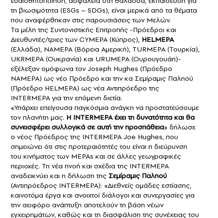
ευαισθητοποίηση, ασφάλεια στη θάλασσα, εκπαίδευση για
τη βιωσιμότητα (ESGs – SDGs), είναι μερικά από τα θέματα
που αναφέρθηκαν στις παρουσιάσεις των Μελών.
Τα μέλη της Συντονιστικής Επιτροπής -Πρόεδροι και
Διευθυντές/τριες των CYMEPA (Κύπρος),
HELMEPA
(Ελλάδα), NAMEPA (Βόρεια Αμερική), TURMEPA (Τουρκία),
UKRMEPA (Ουκρανία) και URUMEPA (Ουρουγουάη)-
εξέλεξαν ομόφωνα τον Joseph Hughes (Πρόεδρο
NAMEPA) ως νέο Πρόεδρο και την κα Σεμίραμις Παληού
(Πρόεδρο HELMEPA) ως νέα Αντιπρόεδρο της
INTERMEPA για την επόμενη διετία.
«Υπάρχει επείγουσα παγκόσμια ανάγκη να προστατεύσουμε
τον πλανήτη μας.
Η INTERMEPA έχει τη δυνατότητα και θα
συνεισφέρει συλλογικά σε αυτή την προσπάθεια
» δήλωσε
ο νέος Πρόεδρος της INTERMEPA Joe Hughes, που
σημειώνει ότι στις προτεραιότητές του είναι η διεύρυνση
του κινήματος των MEPAs και σε άλλες γεωγραφικές
περιοχές. Τη νέα πνοή και σχέδια της INTERMEPA
αναδεικνύει και η δήλωση της
Σεμίραμις Παληού
(Αντιπρόεδρος INTERMEPA): «Διεθνείς ομάδες εστίασης,
καινοτόμα έργα και ανοιχτοί διάλογοι και συνεργασίες για
την αειφόρο ανάπτυξη αποτελούν τη βάση νέων
εγχειρημάτων, καθώς και τη διασφάλιση της συνέχειας του