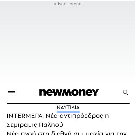
ΝΑΥΤΙΛΙΑ
INTERMEPA: Νέα αντιπρόεδρος η
Σεμίραμις Παληού
Νέα πνοή στη διεθνή συμμαχία για την