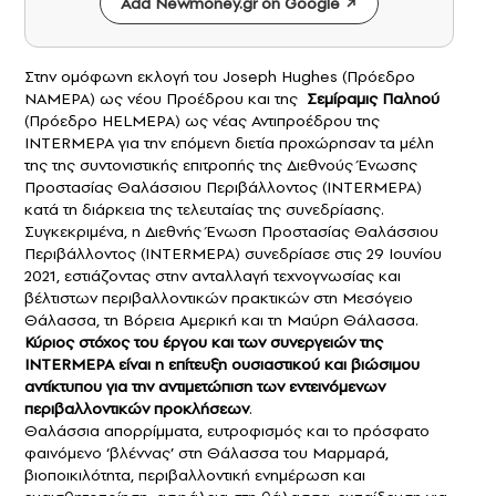
Add Newmoney.gr on Google
Στην ομόφωνη εκλογή του Joseph Hughes (Πρόεδρο
NAMEPA) ως νέου Προέδρου και της
Σεμίραμις Παληού
(Πρόεδρο HELMEPA) ως νέας Αντιπροέδρου της
INTERMEPA για την επόμενη διετία προχώρησαν τα μέλη
της της συντονιστικής επιτροπής της Διεθνούς Ένωσης
Προστασίας Θαλάσσιου Περιβάλλοντος (INTERMEPA)
κατά τη διάρκεια της τελευταίας της συνεδρίασης.
Συγκεκριμένα, η Διεθνής Ένωση Προστασίας Θαλάσσιου
Περιβάλλοντος (INTERMEPA) συνεδρίασε στις 29 Ιουνίου
2021, εστιάζοντας στην ανταλλαγή τεχνογνωσίας και
βέλτιστων περιβαλλοντικών πρακτικών στη Μεσόγειο
Θάλασσα, τη Βόρεια Αμερική και τη Μαύρη Θάλασσα.
Κύριος στόχος του έργου και των συνεργειών της
INTERMEPA είναι η επίτευξη ουσιαστικού και βιώσιμου
αντίκτυπου για την αντιμετώπιση των εντεινόμενων
περιβαλλοντικών προκλήσεων
.
Θαλάσσια απορρίμματα, ευτροφισμός και το πρόσφατο
φαινόμενο ‘βλέννας’ στη Θάλασσα του Μαρμαρά,
βιοποικιλότητα, περιβαλλοντική ενημέρωση και