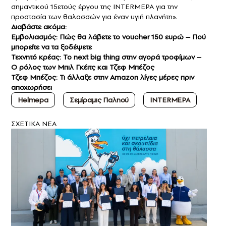
σημαντικού 15ετούς έργου της INTERMEPA για την
προστασία των θαλασσών για έναν υγιή πλανήτη».
Διαβάστε ακόμα:
Eμβολιασμός: Πώς θα λάβετε το voucher 150 ευρώ – Πού
μπορείτε να τα ξοδέψετε
Τεχνητό κρέας: Το next big thing στην αγορά τροφίμων –
Ο ρόλος των Μπιλ Γκέιτς και Τζεφ Μπέζος
Τζεφ Μπέζος: Τι άλλαξε στην Amazon λίγες μέρες πριν
αποχωρήσει
Helmepa
Σεμίραμις Παληού
INTERMEPA
ΣXETIKA NEA