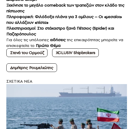
Ξεκίνησε το μεγάλο comeback των τραπεζών στον κλάδο της
πίστωσης
Πληροφορική: Φιλόδοξα πλάνα για 3 ομίλους – Οι «μεσαίοι»
που αλλάζουν «πίστα»
Πλειστηριασμοί: Στο στόχαστρο ξανά Πέτσιος (Spider) και
Παζαρόπουλος
Για όλες τις υπόλοιπες
ειδήσεις
της επικαιρότητας μπορείτε να
επισκεφτείτε το
Πρώτο Θέμα
Στενά του Ορμούζ
XCLUSIV Shipbrokers
Δημήτρης Ρουμελιώτης
ΣXETIKA NEA