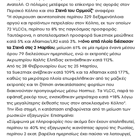
Ανατολή. Ο πόλεμος μετέφερε το επίκεντρο της αγοράς στον
Περσικό Κόλπο και στα
Στενά του Ορμούζ
”
αναφέρει:
“H σύγκρουση ακινητοποίησε περίπου 329 δεξαμενόπλοια
αργού και προϊόντων πετρελαίου στον Κόλπο, εκ των οποίων
72 VLCCs, περίπου το 8% της παγκόσμιας προσφοράς.
Ταυτόχρονα, η αποτελεσματική προσφορά Suezmax μειώθηκε
κατά 5% και Aframax/LR2 κατά 3%. Μ
όνο επτά πλοία διέσχισαν
τα Στενά στις 2 Μαρτίου
, μείωση 61% σε μία ημέρα έναντι μέσου
όρου 79 διελεύσεων ημερησίως, ενώ οι εκτροπές μέσω
Ακρωτηρίου Καλής Ελπίδας εκτινάχθηκαν κατά 112%.
Από τις 28 Φεβρουαρίου έως τις 25 Μαρτίου,
τα Suezmax ανέβηκαν κατά 109% και τα Aframax κατά 177%,
καθώς τα μικρότερα πλοία επωφελήθηκαν από τις μαζικές
εκτροπές και τη ζήτηση αντικατάστασης φορτίων που
διακινούνταν προηγουμένως μέσω Hormuz. Τα VLCC, παρά το
εφάπαξ ρεκόρ τους, ενισχύθηκαν μετριότερα κατά +18% λόγω
της μεγαλύτερης έκθεσής τους στον αποκλεισμένο Κόλπο”.
Την ίδια στιγμή, η κατάσταση επιβαρύνεται από τη μείωση των
ρωσικών εξαγωγών. Επισημαίνει:
«Σύμφωνα με πληροφορίες που ακόμα δεν έχουν επαληθευτεί,
περίπου το 40% της εξαγωγικής ικανότητας αργού της Ρωσίας,
περίπου 2 εκατ. βαρέλια ημερησίως έχει παύσει να λειτουργεί,