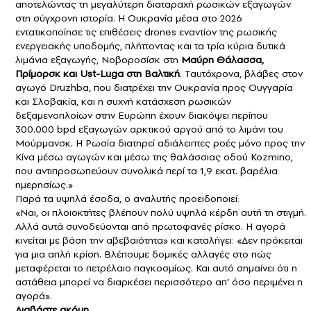
αποτελώντας τη μεγαλύτερη διαταραχή ρωσικών εξαγωγών
στη σύγχρονη ιστορία. Η Ουκρανία μέσα στο 2026
εντατικοποίησε τις επιθέσεις drones εναντίον της ρωσικής
ενεργειακής υποδομής, πλήττοντας και τα τρία κύρια δυτικά
λιμάνια εξαγωγής, Νοβοροσίσκ στη
Μαύρη Θάλασσα,
Πρίμορσκ και Ust-Luga στη Βαλτική
. Ταυτόχρονα, βλάβες στον
αγωγό Druzhba, που διατρέχει την Ουκρανία προς Ουγγαρία
και Σλοβακία, και η συχνή κατάσχεση ρωσικών
δεξαμενοπλοίων στην Ευρώπη έχουν διακόψει περίπου
300.000 bpd εξαγωγών αρκτικού αργού από το λιμάνι του
Μούρμανσκ. Η Ρωσία διατηρεί αδιάλειπτες ροές μόνο προς την
Κίνα μέσω αγωγών και μέσω της θαλάσσιας οδού Kozmino,
που αντιπροσωπεύουν συνολικά περί τα 1,9 εκατ. βαρέλια
ημερησίως.»
Παρά τα υψηλά έσοδα, ο αναλυτής προειδοποιεί:
«Ναι, οι πλοιοκτήτες βλέπουν πολύ υψηλά κέρδη αυτή τη στιγμή.
Αλλά αυτά συνοδεύονται από πρωτοφανές ρίσκο. Η αγορά
κινείται με βάση την αβεβαιότητα» και καταλήγει: «Δεν πρόκειται
για μια απλή κρίση. Βλέπουμε δομικές αλλαγές στο πώς
μεταφέρεται το πετρέλαιο παγκοσμίως. Και αυτό σημαίνει ότι η
αστάθεια μπορεί να διαρκέσει περισσότερο απ’ όσο περιμένει η
αγορά».
Διαβάστε ακόμη