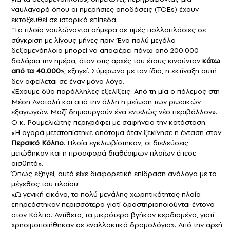
ναυλαγορά όπου οι ημερήσιες αποδόσεις (TCEs) έχουν
εκτοξευθεί σε ιστορικά επίπεδα.
“Τα πλοία ναυλώνονται σήμερα σε τιμές πολλαπλάσιες σε
σύγκριση με λίγους μήνες πριν. Ένα πολύ μεγάλο
δεξαμενόπλοιο μπορεί να αποφέρει πάνω από 200.000
δολάρια την ημέρα, όταν στις αρχές του έτους κινούνταν
κάτω
από τα 40.000
», εξηγεί. Σύμφωνα με τον ίδιο, η εκτίναξη αυτή
δεν οφείλεται σε έναν μόνο λόγο:
«Έχουμε δύο παράλληλες εξελίξεις. Από τη μία ο πόλεμος στη
Μέση Ανατολή και από την άλλη η μείωση των ρωσικών
εξαγωγών. Μαζί δημιουργούν ένα εντελώς νέο περιβάλλον».
Ο κ
. Ρουμελιώτης
περιγράφει με σαφήνεια την κατάσταση:
«Η αγορά μετατοπίστηκε απότομα όταν ξεκίνησε η ένταση στον
Περσικό Κόλπο
. Πλοία εγκλωβίστηκαν, οι διελεύσεις
μειώθηκαν και η προσφορά διαθέσιμων πλοίων έπεσε
αισθητά».
Όπως εξηγεί, αυτό είχε διαφορετική επίδραση ανάλογα με το
μέγεθος του πλοίου:
«Ω γενική εικόνα, τα πολύ μεγάλης χωρητικότητας πλοία
επηρεάστηκαν περισσότερο γιατί δραστηριοποιούνται έντονα
στον Κόλπο. Αντίθετα, τα μικρότερα βγήκαν κερδισμένα, γιατί
χρησιμοποιήθηκαν σε εναλλακτικά δρομολόγια». Από την αρχή