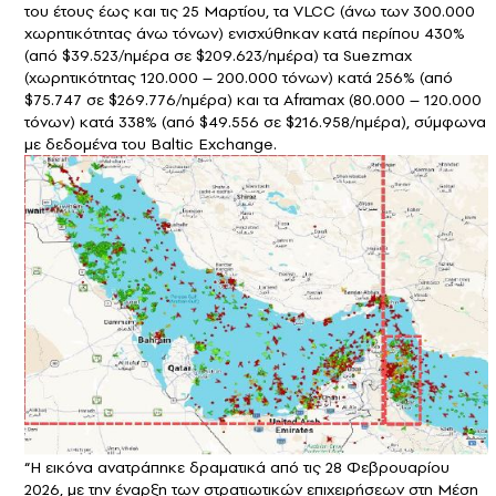
του έτους έως και τις 25 Μαρτίου, τα VLCC (άνω των 300.000
χωρητικότητας άνω τόνων) ενισχύθηκαν κατά περίπου 430%
(από $39.523/ημέρα σε $209.623/ημέρα) τα Suezmax
(χωρητικότητας 120.000 – 200.000 τόνων) κατά 256% (από
$75.747 σε $269.776/ημέρα) και τα Aframax (80.000 – 120.000
τόνων) κατά 338% (από $49.556 σε $216.958/ημέρα), σύμφωνα
με δεδομένα του Baltic Exchange.
“Η εικόνα ανατράπηκε δραματικά από τις 28 Φεβρουαρίου
2026, με την έναρξη των στρατιωτικών επιχειρήσεων στη Μέση