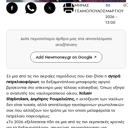
ΜΗΝΑΣ
30
0
ΤΣΑΜΟΠΟΥΛΟΣ
ΜΑΡΤΙΟΥ
2026 -
13:00
Δείτε περισσότερα άρθρα μας στα αποτελέσματα
αναζήτησης
Add Newmoney.gr on Google
Σε μια από τις πιο ακραίες περιόδους που έχει ζήσει η
αγορά
πετρελαιοφόρων
, τα δεξαμενόπλοια μεταφοράς αργού
βρίσκονται στο επίκεντρο μιας τέλειας καταιγίδας. Όπως εξηγεί
ο αναλυτής του ναυλομεσιτικού οίκου,
Xclusiv
Shipbrokers
,
Δημήτρης Ρουμελιώτης
,
η εκτόξευση των ναύλων
δεν είναι τυχαία, αλλά αποτέλεσμα ταυτόχρονων γεωπολιτικών
σοκ που αλλάζουν τον τρόπο με τον οποίο μεταφέρεται το
πετρέλαιο παγκοσμίως.
«Το 2026 εξελίσσεται ήδη σε μια από τις πιο εκρηκτικές χρονιές
για τα δεξαμενόπλοια», σημειώνει, περιγράφοντας μια