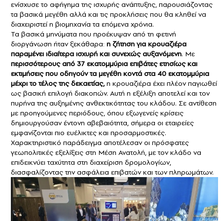
ενίσχυσε το αφήγημα της ισχυρής ανάπτυξης, παρουσιάζοντας
τα βασικά μεγέθη αλλά και τις προκλήσεις που θα κληθεί να
διαχειριστεί η βιομηχανία τα επόμενα χρόνια.
Τα βασικά μηνύματα που προέκυψαν από τη φετινή
διοργάνωση ήταν ξεκάθαρα:
η ζήτηση για
κρουαζιέρα
παραμένει ιδιαίτερα ισχυρή και συνεχώς αυξανόμενη
. Με
περισσότερους από 37 εκατομμύρια επιβάτες ετησίως και
εκτιμήσεις που οδηγούν τα μεγέθη κοντά στα 40 εκατομμύρια
μέχρι το τέλος της δεκαετίας,
η κρουαζιέρα έχει πλέον παγιωθεί
ως βασική επιλογή διακοπών. Αυτή η εξέλιξη αποτελεί και τον
πυρήνα της αυξημένης ανθεκτικότητας του κλάδου. Σε αντίθεση
με προηγούμενες περιόδους, όπου εξωγενείς κρίσεις
δημιουργούσαν έντονη αβεβαιότητα, σήμερα οι εταιρείες
εμφανίζονται πιο ευέλικτες και προσαρμοστικές.
Χαρακτηριστικό παράδειγμα αποτέλεσαν οι πρόσφατες
γεωπολιτικές εξελίξεις στη Μέση Ανατολή, με τον κλάδο να
επιδεικνύει ταχύτητα στη διαχείριση δρομολογίων,
διασφαλίζοντας την ασφάλεια επιβατών και των πληρωμάτων.