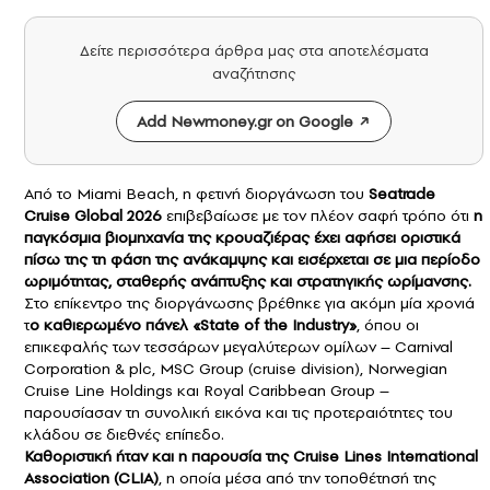
Δείτε περισσότερα άρθρα μας στα αποτελέσματα
αναζήτησης
Add Newmoney.gr on Google
Από τo Miami Beach, η φετινή διοργάνωση του
Seatrade
Cruise Global 2026
επιβεβαίωσε με τον πλέον σαφή τρόπο ότι
η
παγκόσμια βιομηχανία της κρουαζιέρας έχει αφήσει οριστικά
πίσω της τη φάση της ανάκαμψης και εισέρχεται σε μια περίοδο
ωριμότητας, σταθερής ανάπτυξης και στρατηγικής ωρίμανσης.
Στο επίκεντρο της διοργάνωσης βρέθηκε για ακόμη μία χρονιά
τ
ο καθιερωμένο πάνελ «State of the Industry»
, όπου οι
επικεφαλής των τεσσάρων μεγαλύτερων ομίλων – Carnival
Corporation & plc, MSC Group (cruise division), Norwegian
Cruise Line Holdings και Royal Caribbean Group –
παρουσίασαν τη συνολική εικόνα και τις προτεραιότητες του
κλάδου σε διεθνές επίπεδο.
Καθοριστική ήταν και η παρουσία της Cruise Lines International
Association (
CLIA
)
, η οποία μέσα από την τοποθέτησή της