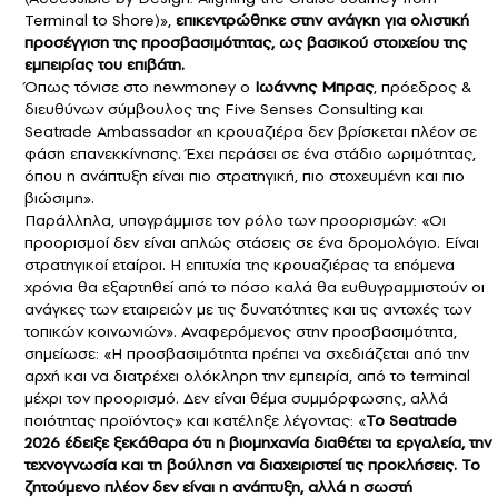
Terminal to Shore)»,
επικεντρώθηκε στην ανάγκη για ολιστική
προσέγγιση της προσβασιμότητας, ως βασικού στοιχείου της
εμπειρίας του επιβάτη.
Όπως τόνισε στο newmoney ο
Ιωάννης Μπρας
, πρόεδρος &
διευθύνων σύμβουλος της Five Senses Consulting και
Seatrade Ambassador «η κρουαζιέρα δεν βρίσκεται πλέον σε
φάση επανεκκίνησης. Έχει περάσει σε ένα στάδιο ωριμότητας,
όπου η ανάπτυξη είναι πιο στρατηγική, πιο στοχευμένη και πιο
βιώσιμη».
Παράλληλα, υπογράμμισε τον ρόλο των προορισμών: «Οι
προορισμοί δεν είναι απλώς στάσεις σε ένα δρομολόγιο. Είναι
στρατηγικοί εταίροι. Η επιτυχία της κρουαζιέρας τα επόμενα
χρόνια θα εξαρτηθεί από το πόσο καλά θα ευθυγραμμιστούν οι
ανάγκες των εταιρειών με τις δυνατότητες και τις αντοχές των
τοπικών κοινωνιών». Αναφερόμενος στην προσβασιμότητα,
σημείωσε: «Η προσβασιμότητα πρέπει να σχεδιάζεται από την
αρχή και να διατρέχει ολόκληρη την εμπειρία, από το terminal
μέχρι τον προορισμό. Δεν είναι θέμα συμμόρφωσης, αλλά
ποιότητας προϊόντος» και κατέληξε λέγοντας: «
Το Seatrade
2026 έδειξε ξεκάθαρα ότι η βιομηχανία διαθέτει τα εργαλεία, την
τεχνογνωσία και τη βούληση να διαχειριστεί τις προκλήσεις. Το
ζητούμενο πλέον δεν είναι η ανάπτυξη, αλλά η σωστή