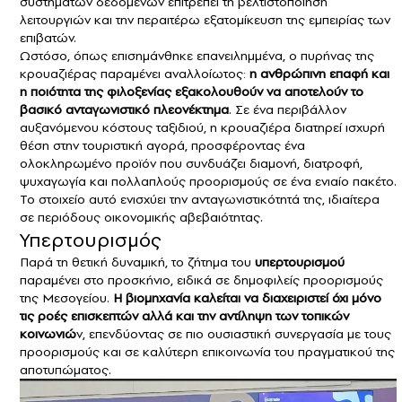
συστημάτων δεδομένων επιτρέπει τη βελτιστοποίηση
λειτουργιών και την περαιτέρω εξατομίκευση της εμπειρίας των
επιβατών.
Ωστόσο, όπως επισημάνθηκε επανειλημμένα, ο πυρήνας της
κρουαζιέρας παραμένει αναλλοίωτος:
η ανθρώπινη επαφή και
η ποιότητα της φιλοξενίας εξακολουθούν να αποτελούν το
βασικό ανταγωνιστικό πλεονέκτημα
. Σε ένα περιβάλλον
αυξανόμενου κόστους ταξιδιού, η κρουαζιέρα διατηρεί ισχυρή
θέση στην τουριστική αγορά, προσφέροντας ένα
ολοκληρωμένο προϊόν που συνδυάζει διαμονή, διατροφή,
ψυχαγωγία και πολλαπλούς προορισμούς σε ένα ενιαίο πακέτο.
Το στοιχείο αυτό ενισχύει την ανταγωνιστικότητά της, ιδιαίτερα
σε περιόδους οικονομικής αβεβαιότητας.
Υπερτουρισμός
Παρά τη θετική δυναμική, το ζήτημα του
υπερτουρισμού
παραμένει στο προσκήνιο, ειδικά σε δημοφιλείς προορισμούς
της Μεσογείου.
Η βιομηχανία καλείται να διαχειριστεί όχι μόνο
τις ροές επισκεπτών αλλά και την αντίληψη των τοπικών
κοινωνιώ
ν, επενδύοντας σε πιο ουσιαστική συνεργασία με τους
προορισμούς και σε καλύτερη επικοινωνία του πραγματικού της
αποτυπώματος.