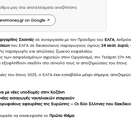
άρθρα μας στα αποτελέσματα αναζήτησης
ewmoney.gr on Google
ργαρίτης Σχοινάς
σε συνεργασία με τον Πρόεδρο του
ΕΛΓΑ
, Ανδρέα
ώσεων
του ΕΛΓΑ σε δικαιούχους παραγωγούς ύψους
24 εκατ. ευρώ
,
τικής παραγωγής και απώλειες ζωικού κεφαλαίου.
ύς των ασφαλισμένων αγροτών στον Οργανισμό, την Τετάρτη 27η Μ
να εξοφληθούν σχεδόν στο σύνολό τους οι αποζημιώσεις του έτους
ημίες του έτους 2025, ο ΕΛΓΑ έχει καταβάλει μέχρι σήμερα, αποζημιώ
ers με νέες υποδομές στην Κοζάνη
 νέες εισαγωγές ναυτιλιακών εταιρειών
 κορυφαίους εφευρέτες της Ευρώπης – Οι δύο Eλληνες που διεκδικο
ορείτε να επισκεφτείτε το
Πρώτο Θέμα