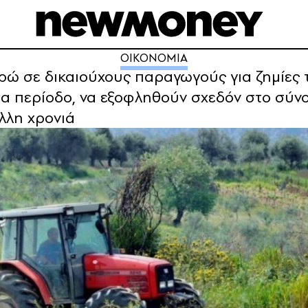
ΟΙΚΟΝΟΜΙΑ
ρώ σε δικαιούχους παραγωγούς για ζημίες 
σα περίοδο, να εξοφληθούν σχεδόν στο σύνο
λλη χρονιά