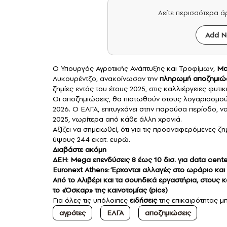
Δείτε περισσότερα 
Add N
Ο Υπουργός Αγροτικής Ανάπτυξης και Τροφίμων,
Μα
Λυκουρέντζο, ανακοίνωσαν την
πληρωμή αποζημι
ζημίες εντός του έτους 2025, στις καλλιέργειες φυ
Οι αποζημιώσεις, θα πιστωθούν στους λογαριασμο
2026. Ο ΕΛΓΑ, επιτυγχάνει στην παρούσα περίοδο, 
2025, νωρίτερα από κάθε άλλη χρονιά.
Αξίζει να σημειωθεί, ότι για τις προαναφερόμενες ζ
ύψους 244 εκατ. ευρώ.
Διαβάστε ακόμη
ΔΕΗ: Μega επενδύσεις 8 έως 10 δισ. για data cent
Euronext Athens: Έρχονται αλλαγές στο ωράριο και
Από το Αλιβέρι και τα σουηδικά εργαστήρια, στους
το «Όσκαρ» της καινοτομίας (pics)
Για όλες τις υπόλοιπες
ειδήσεις
της επικαιρότητας μπ
αγρότες
ΕΛΓΑ
αποζημιώσεις