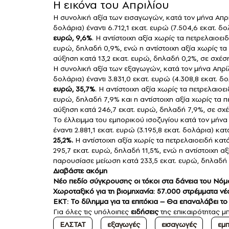
Η εικόνα του Απριλίου
Η συνολική αξία των εισαγωγών, κατά τον μήνα Απ
δολάρια) έναντι 6.712,1 εκατ. ευρώ (7.504,6 εκατ. 
ευρώ, 9,6%
. Η αντίστοιχη αξία χωρίς τα πετρελαιοε
ευρώ, δηλαδή 0,9%, ενώ η αντίστοιχη αξία χωρίς τα
αύξηση κατά 13,2 εκατ. ευρώ, δηλαδή 0,2%, σε σχέση
Η συνολική αξία των εξαγωγών, κατά τον μήνα Απρ
δολάρια) έναντι 3.831,0 εκατ. ευρώ (4.308,8 εκατ. 
ευρώ, 35,7%
. Η αντίστοιχη αξία χωρίς τα πετρελαιο
ευρώ, δηλαδή 7,9% και η αντίστοιχη αξία χωρίς τα π
αύξηση κατά 246,7 εκατ. ευρώ, δηλαδή 7,9%, σε σχέ
Το έλλειμμα του εμπορικού ισοζυγίου κατά τον μήν
έναντι 2.881,1 εκατ. ευρώ (3.195,8 εκατ. δολάρια) κ
25,2%.
Η αντίστοιχη αξία χωρίς τα πετρελαιοειδή κα
295,7 εκατ. ευρώ, δηλαδή 11,5%, ενώ η αντίστοιχη αξ
παρουσίασε μείωση κατά 233,5 εκατ. ευρώ, δηλαδή 9
Διαβάστε ακόμη
Νέο πεδίο σύγκρουσης οι τόκοι στα δάνεια του Νό
Χωροταξικό για τη βιομηχανία: 57.000 στρέμματα ν
ΕΚΤ: Το δίλημμα για τα επιτόκια – Θα επαναλάβει το
Για όλες τις υπόλοιπες
ειδήσεις
της επικαιρότητας μπ
ΕΛΣΤΑΤ
εξαγωγές
εισαγωγές
εμπ