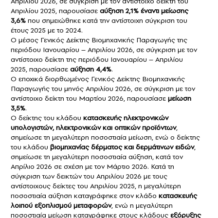
Απριλίου 2026, σε σύγκριση με τον αντίστοιχο δείκτη του
Απριλίου 2025, παρουσίασε
αύξηση 2,1% έναντι μείωσης
3,6%
που σημειώθηκε κατά την αντίστοιχη σύγκριση του
έτους 2025 με το 2024.
Ο μέσος Γενικός Δείκτης Βιομηχανικής Παραγωγής της
περιόδου Ιανουαρίου – Απριλίου 2026, σε σύγκριση με τον
αντίστοιχο δείκτη της περιόδου Ιανουαρίου – Απριλίου
2025, παρουσίασε
αύξηση 4,4%
.
Ο εποχικά διορθωμένος Γενικός Δείκτης Βιομηχανικής
Παραγωγής του μηνός Απριλίου 2026, σε σύγκριση με τον
αντίστοιχο δείκτη του Μαρτίου 2026, παρουσίασε
μείωση
3,5%
.
Ο δείκτης του κλάδου
κατασκευής ηλεκτρονικών
υπολογιστών, ηλεκτρονικών και οπτικών προϊόντων
,
σημείωσε τη μεγαλύτερη ποσοστιαία μείωση, ενώ ο δείκτης
του κλάδου
βιομηχανίας δέρματος και δερμάτινων ειδών
,
σημείωσε τη μεγαλύτερη ποσοστιαία αύξηση, κατά τον
Απρίλιο 2026 σε σχέση με τον Μάρτιο 2026. Κατά τη
σύγκριση των δεικτών του Απριλίου 2026 με τους
αντίστοιχους δείκτες του Απριλίου 2025, η μεγαλύτερη
ποσοστιαία αύξηση καταγράφηκε στον κλάδο
κατασκευής
λοιπού εξοπλισμού μεταφορών
, ενώ η μεγαλύτερη
ποσοστιαία μείωση καταγράφηκε στους κλάδους
εξόρυξης