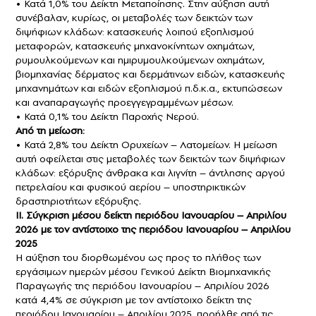
• Κατά 1,0% του Δείκτη Μεταποίησης. Στην αύξηση αυτή
συνέβαλαν, κυρίως, οι μεταβολές των δεικτών των
διψήφιων κλάδων: κατασκευής λοιπού εξοπλισμού
μεταφορών, κατασκευής μηχανοκίνητων οχημάτων,
ρυμουλκούμενων και ημιρυμουλκούμενων οχημάτων,
βιομηχανίας δέρματος και δερμάτινων ειδών, κατασκευής
μηχανημάτων και ειδών εξοπλισμού π.δ.κ.α., εκτυπώσεων
και αναπαραγωγής προεγγεγραμμένων μέσων.
• Κατά 0,1% του Δείκτη Παροχής Νερού.
Από τη μείωση:
• Κατά 2,8% του Δείκτη Ορυχείων – Λατομείων. H μείωση
αυτή οφείλεται στις μεταβολές των δεικτών των διψήφιων
κλάδων: εξόρυξης άνθρακα και λιγνίτη – άντλησης αργού
πετρελαίου και φυσικού αερίου – υποστηρικτικών
δραστηριοτήτων εξόρυξης.
ΙΙ. Σύγκριση μέσου δείκτη περιόδου Ιανουαρίου – Απριλίου
2026 με τον αντίστοιχο της περιόδου Ιανουαρίου – Απριλίου
2025
Η αύξηση του διορθωμένου ως προς το πλήθος των
εργάσιμων ημερών μέσου Γενικού Δείκτη Βιομηχανικής
Παραγωγής της περιόδου Ιανουαρίου – Απριλίου 2026
κατά 4,4% σε σύγκριση με τον αντίστοιχο δείκτη της
περιόδου Ιανουαρίου – Απριλίου 2025, προήλθε από τις