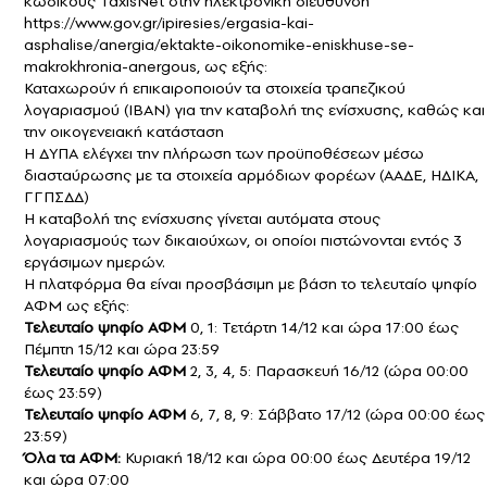
κωδικούς TaxisNet στην ηλεκτρονική διεύθυνση
https://www.gov.gr/ipiresies/ergasia-kai-
asphalise/anergia/ektakte-oikonomike-eniskhuse-se-
makrokhronia-anergous
, ως εξής:
Καταχωρούν ή επικαιροποιούν τα στοιχεία τραπεζικού
λογαριασμού (IBAN) για την καταβολή της ενίσχυσης, καθώς και
την οικογενειακή κατάσταση
Η ΔΥΠΑ ελέγχει την πλήρωση των προϋποθέσεων μέσω
διασταύρωσης με τα στοιχεία αρμόδιων φορέων (ΑΑΔΕ, ΗΔΙΚΑ,
ΓΓΠΣΔΔ)
Η καταβολή της ενίσχυσης γίνεται αυτόματα στους
λογαριασμούς των δικαιούχων, οι οποίοι πιστώνονται εντός 3
εργάσιμων ημερών.
Η πλατφόρμα θα είναι προσβάσιμη με βάση το τελευταίο ψηφίο
ΑΦΜ ως εξής:
Τελευταίο ψηφίο ΑΦΜ
0, 1: Τετάρτη 14/12 και ώρα 17:00 έως
Πέμπτη 15/12 και ώρα 23:59
Τελευταίο ψηφίο ΑΦΜ
2, 3, 4, 5: Παρασκευή 16/12 (ώρα 00:00
έως 23:59)
Τελευταίο ψηφίο ΑΦΜ
6, 7, 8, 9: Σάββατο 17/12 (ώρα 00:00 έως
23:59)
Όλα τα ΑΦΜ:
Κυριακή 18/12 και ώρα 00:00 έως Δευτέρα 19/12
και ώρα 07:00