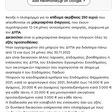
Add Newmoney.gr on Google
Άνοιξε η πλατφόρμα για το
επίδομα ακρίβειας 250 ευρώ
που
απευθύνεται σε
μακροχρόνια άνεργους
, που έχουν
συμπληρώσει 12-24 μήνες συνεχόμενης ανεργίας, σύμφωνα με
την
ΔΥΠΑ
.
Δικαιούχοι
είναι οι μακροχρόνια άνεργοι που πληρούν όλες τις
εξής προϋποθέσεις:
Ήταν εγγεγραμμένοι στο μητρώο της ΔΥΠΑ για διάστημα πάνω
από 12 και έως 24 μήνες στις 30.11.2022
Δεν είναι δικαιούχοι άλλης παροχής, επιδόματος, βοηθήματος ή
ενίσχυσης της ΔΥΠΑ, του Ελάχιστου Εγγυημένου Εισοδήματος,
των οικονομικών παροχών που χορηγούνται σε άτομα με
αναπηρία ή του Επιδόματος Παιδιού
Πληρούν τα εισοδηματικά κριτήρια του Επιδόματος Θέρμανσης
2021, κατά το φορολογικό έτος 2021, δηλαδή έως 14.000 € για
άγαμους, 20.000 € για έγγαμους προσαυξανόμενο κατά 3.000 €
για κάθε τέκνο, ή 23.000 € για μονογονεϊκή οικογένεια
προσαυξανόμενο κατά 3.000 € για κάθε τέκνο.
Η διαδικασία για την καταβολή της ενίσχυσης έχει ως εξής:
Οι δυνητικά δικαιούχοι εισέρχονται στην πλατφόρμα με τους