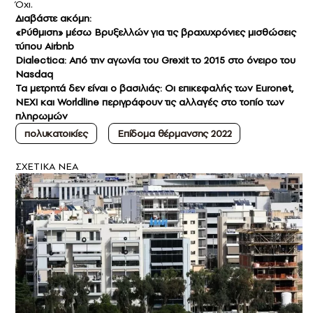
Όχι.
Διαβάστε ακόμη:
«Ρύθμιση» μέσω Βρυξελλών για τις βραχυχρόνιες μισθώσεις
τύπου Airbnb
Dialectica: Από την αγωνία του Grexit το 2015 στο όνειρο του
Nasdaq
Τα μετρητά δεν είναι ο βασιλιάς: Οι επικεφαλής των Euronet,
NEXI και Worldline περιγράφουν τις αλλαγές στο τοπίο των
πληρωμών
πολυκατοικίες
Επίδομα θέρμανσης 2022
ΣXETIKA NEA