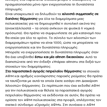
πραγματοποιήσει μόνο πριν ενεργοποιήσει τη δυνατότητα
πληρωμής.
Είναι υποχρεωτικό να δηλωθούν τα
χιλιοστά συμμετοχής σε
δαπάνες θέρμανσης
για όλα τα διαμερίσματα μιας
πολυκατοικίας για να δημιουργηθεί η συνολική εικόνα της
(ανοικτά/κλειστά – τα οποία ανήκουν σε φυσικά ή νομικά
πρόσωπα). Θα πρέπει να συμφωνήσετε σε μία κατανομή που
θα ισχύει για όλο το χρόνο. Το σύνολο των χιλιοστών των
διαμερισμάτων πρέπει να είναι 1000, ώστε να μπορέσετε να
ενεργοποιήσετε και την δυνατότητα πληρωμής.
Μπορείτε να ενεργοποιήσετε τη δυνατότητα πληρωμής όταν
θα έχει υποβληθεί
έστω και μία αίτηση δικαιούχου
. Αυτό το
διαπιστώνετε από την ένδειξη «Υπάρχει αίτηση» στα δεξιά των
στοιχείων του διαμερίσματος.
Στα παραστατικά αγοράς πετρελαίου θέρμανσης
τα στοιχεία
ΑΦΜ και αριθμός κοινόχρηστης παροχής ρεύματος θα πρέπει
να ταυτίζονται με αυτά τα οποία έχετε εισάγει στη Διαχείριση
Χιλιοστών Θέρμανσης. Σε περίπτωση που έχει εκδοθεί ΑΦΜ
για την πολυκατοικία και θέλετε τα παραστατικά αγοράς
πετρελαίου θέρμανσης να εκδίδονται σε αυτόν, θα πρέπει να
ορίσετε τον ΑΦΜ πολυκατοικίας στα προφίλ, επιλέγοντας τον
σχετικό σύνδεσμο «Ορισμός ΑΦΜ». Στη συνέχεια ο ΑΦΜ