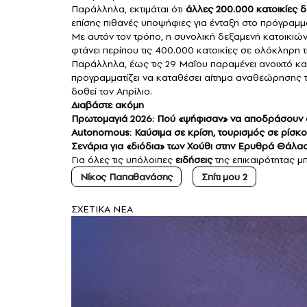
Παράλληλα, εκτιμάται ότι
άλλες 200.000 κατοικίες δ
επίσης πιθανές υποψήφιες για ένταξη στο πρόγραμμ
Με αυτόν τον τρόπο, η συνολική δεξαμενή κατοικι
φτάνει περίπου τις 400.000 κατοικίες σε ολόκληρη 
Παράλληλα, έως τις 29 Μαΐου παραμένει ανοιχτό και
προγραμματίζει να καταθέσει αίτημα αναθεώρησης τ
δοθεί τον Απρίλιο.
Διαβάστε ακόμη
Πρωτομαγιά 2026: Πού «ψήφισαν» να αποδράσουν οι
Autonomous: Καύσιμα σε κρίση, τουρισμός σε ρίσκο
Σενάρια για «διόδια» των Χούθι στην Ερυθρά Θάλασ
Για όλες τις υπόλοιπες
ειδήσεις
της επικαιρότητας μπ
Νίκος Παπαθανάσης
Σπίτι μου 2
ΣXETIKA NEA