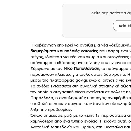
Δείτε περισσότερα 
Add N
Η κυβέρνηση επιχειρεί να ανοίξει μια νέα «δεξαμεν
διαμερίσματα και παλαιές κατοικίες
που παραμένουν 
στέγης, ιδιαίτερα για νέα νοικοκυριά και οικογένει
πρόγραμμα επιδότησης ανακαίνισης που ενεργοποιεί
Σύμφωνα με τον
Νίκο Παπαθανάση
,
το πρόγραμμα
παραμένουν κλειστές για τουλάχιστον δύο χρόνια. Η 
μέσω της πλατφόρμας gov.gr, ενώ οι αιτήσεις για 
Το σχέδιο εντάσσεται στη συνολική στρατηγική αξιο
την οποία η στεγαστική πίεση εντείνεται σε πολλές π
Παράλληλα, ο αναπληρωτής υπουργός αναφέρθηκε
υποβολή αιτήσεων στεγαστικών δανείων ολοκληρών
λήξη της προθεσμίας.
Όπως σημείωσε, μαζί με το «Σπίτι 1», περισσότερα 
χαμηλότερη από ένα τυπικό ενοίκιο. Η εικόνα αυτή, ό
Ανατολική Μακεδονία και Θράκη, στη Θεσσαλία και 