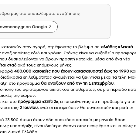
άρθρα μας στα αποτελέσματα αναζήτησης
ewmoney.gr on Google
ή» κατοικιών στην αγορά, στρέφοντας το βλέμμα σε
χιλιάδες κλειστά
αναξιοποίητες εδώ και χρόνια. Στόχος είναι να αυξηθεί η προσφορ
ες που δυσκολεύονται να βρουν προσιτή κατοικία, μέσα από ένα νέο
ται σταδιακά τους επόμενους μήνες.
 αφορά
400.000 κατοικίες που έχουν κατασκευαστεί έως το 1990 κ
α
διαδικασία επιλεξιμότητας αναμένεται να ξεκινήσει μέχρι τα τέλη Μα
ένταξη στο πρόγραμμα
θα ανοίξουν από την 1η Σεπτεμβρίου.
ποίησης του υφιστάμενου οικιστικού αποθέματος, σε μια περίοδο κατ
εριοχές της χώρας.
 και στο
πρόγραμμα
«Σπίτι 2»
, επισημαίνοντας ότι η προθεσμία για τη
εται στις
2 Ιουνίου,
ενώ οι εκταμιεύσεις θα συνεχιστούν και μετά τη
από 23.500 άτομα έχουν ήδη αποκτήσει κατοικία με μηνιαία δόση
πως υποστήριξε, είναι ιδιαίτερα έντονη στην περιφέρεια και κυρίως 
στη Δυτική Ελλάδα.