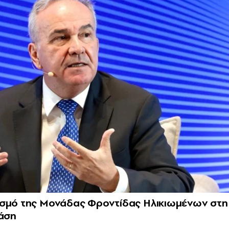
ισμό της Μονάδας Φροντίδας Ηλικιωμένων στη
άση