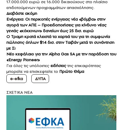
17.000.000 ευρώ σε 16.000 δικαιούχους στο πλαίσιο
επιδοτούμενων προγραμμάτων απασχόλησης.
Διαβάστε ακόμη
Ενέργεια: Οι περικοπές ενέργειας νέα «βόμβα» στην
αγορά των ΑΠΕ – Προειδοποιήσεις για κίνδυνο νέας
γενιάς «κόκκινων» δανείων έως 25 δισ. ευρώ
Ο Τραμπ κρατά κλειστά τα χαρτιά του για τη συμφωνία
πώλησης όπλων $14 δισ. στην Ταιβάν μετά τη συνάντηση
με Σι
Νέο κεφάλαιο για την Alpha Gas SA με την παράδοση του
«Energy Pioneer»
Για όλες τις υπόλοιπες
ειδήσεις
της επικαιρότητας
μπορείτε να επισκεφτείτε το
Πρώτο Θέμα
e-efka
ΔΥΠΑ
ΣXETIKA NEA