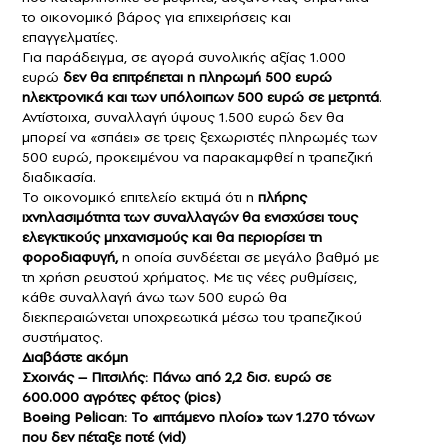
το οικονομικό βάρος για επιχειρήσεις και
επαγγελματίες.
Για παράδειγμα, σε αγορά συνολικής αξίας 1.000
ευρώ
δεν θα επιτρέπεται η πληρωμή 500 ευρώ
ηλεκτρονικά και των υπόλοιπων 500 ευρώ σε μετρητά
.
Αντίστοιχα, συναλλαγή ύψους 1.500 ευρώ δεν θα
μπορεί να «σπάει» σε τρεις ξεχωριστές πληρωμές των
500 ευρώ, προκειμένου να παρακαμφθεί η τραπεζική
διαδικασία.
Το οικονομικό επιτελείο εκτιμά ότι η
πλήρης
ιχνηλασιμότητα των συναλλαγών θα ενισχύσει τους
ελεγκτικούς μηχανισμούς και θα περιορίσει τη
φοροδιαφυγή,
η οποία συνδέεται σε μεγάλο βαθμό με
τη χρήση ρευστού χρήματος. Με τις νέες ρυθμίσεις,
κάθε συναλλαγή άνω των 500 ευρώ θα
διεκπεραιώνεται υποχρεωτικά μέσω του τραπεζικού
συστήματος.
Διαβάστε ακόμη
Σχοινάς – Πιτσιλής: Πάνω από 2,2 δισ. ευρώ σε
600.000 αγρότες φέτος (pics)
Boeing Pelican: Το «ιπτάμενο πλοίο» των 1.270 τόνων
που δεν πέταξε ποτέ (vid)