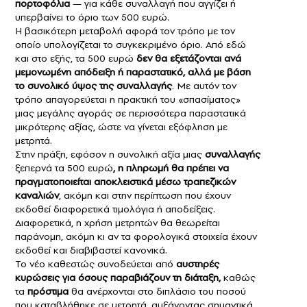
πορτοφόλια
— για κάθε συναλλαγή που αγγίζει ή
υπερβαίνει το όριο των 500 ευρώ.
Η βασικότερη μεταβολή αφορά τον τρόπο με τον
οποίο υπολογίζεται το συγκεκριμένο όριο. Από εδώ
και στο εξής, τα 500 ευρώ
δεν θα εξετάζονται ανά
μεμονωμένη απόδειξη ή παραστατικό, αλλά με βάση
το συνολικό ύψος της συναλλαγής
. Με αυτόν τον
τρόπο απαγορεύεται η πρακτική του «σπασίματος»
μιας μεγάλης αγοράς σε περισσότερα παραστατικά
μικρότερης αξίας, ώστε να γίνεται εξόφληση με
μετρητά.
Στην πράξη, εφόσον η συνολική αξία μιας
συναλλαγής
ξεπερνά τα 500 ευρώ
, η πληρωμή θα πρέπει να
πραγματοποιείται αποκλειστικά μέσω τραπεζικών
καναλιών
, ακόμη και στην περίπτωση που έχουν
εκδοθεί διαφορετικά τιμολόγια ή αποδείξεις.
Διαφορετικά, η χρήση μετρητών θα θεωρείται
παράνομη, ακόμη κι αν τα φορολογικά στοιχεία έχουν
εκδοθεί και διαβιβαστεί κανονικά.
Το νέο καθεστώς συνοδεύεται από
αυστηρές
κυρώσεις για όσους παραβιάζουν τη διάταξη,
καθώς
τα
πρόστιμα
θα ανέρχονται στο διπλάσιο του ποσού
που καταβλήθηκε σε μετρητά, αυξάνοντας σημαντικά