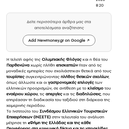
8:20
Δείτε περισσότερα άρθρα μας στα
αποτελέσματα αναζήτησης
Add Newmoney.gr on Google
Η τελετή αφής της
Ολυμπιακής Φλόγας
και η θέα του
Παρθενώνα
χωρίς πλήθη
επισκεπτών
ήταν από τις
μοναδικές εμπειρίες που σχολιάστηκαν θετικά από τους
τουρίστες
συγκεντρώνοντας
πλήθος θετικών σχολίων
,
όπως άλλωστε και οι
γαστρονομικές επιλογές
των
ελληνικών προορισμών, σε αντίθεση με το
κλείσιμο
του
εναέριου χώρου
, τις
απεργίες
και τις
διαδηλώσεις
, που
επηρέασαν τη διαδικασία του ταξιδιού στη διάρκεια της
χειμερινής περιόδου.
Το Ινστιτούτο του
Συνδέσμου Ελληνικών Τουριστικών
Επιχειρήσεων (ΙΝΣΕΤΕ)
στην τελευταία του ανάλυση
μέτρησε τη
«Φήμη της Ελλάδας και της κάθε
Περιφέρειας στα κοινωνικά δίκτυα και τις ιστοσελίδες