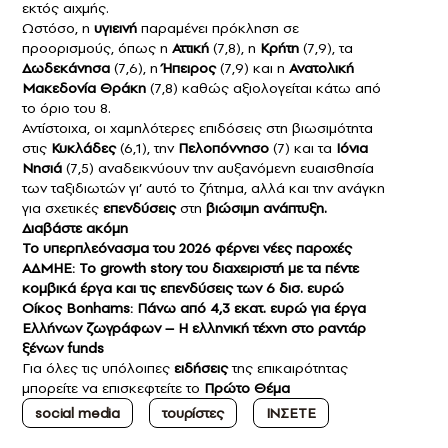
εκτός αιχμής.
Ωστόσο, η
υγιεινή
παραμένει πρόκληση σε
προορισμούς, όπως η
Αττική
(7,8), η
Κρήτη
(7,9), τα
Δωδεκάνησα
(7,6), η
Ήπειρος
(7,9) και η
Ανατολική
Μακεδονία Θράκη
(7,8) καθώς αξιολογείται κάτω από
το όριο του 8.
Αντίστοιχα, οι χαμηλότερες επιδόσεις στη βιωσιμότητα
στις
Κυκλάδες
(6,1), την
Πελοπόννησο
(7) και τα
Ιόνια
Νησιά
(7,5) αναδεικνύουν την αυξανόμενη ευαισθησία
των ταξιδιωτών γι’ αυτό το ζήτημα, αλλά και την ανάγκη
για σχετικές
επενδύσεις
στη
βιώσιμη ανάπτυξη.
Διαβάστε ακόμη
Το υπερπλεόνασμα του 2026 φέρνει νέες παροχές
ΑΔΜΗΕ: Το growth story του διαχειριστή με τα πέντε
κομβικά έργα και τις επενδύσεις των 6 δισ. ευρώ
Οίκος Bonhams: Πάνω από 4,3 εκατ. ευρώ για έργα
Ελλήνων ζωγράφων – Η ελληνική τέχνη στο ραντάρ
ξένων funds
Για όλες τις υπόλοιπες
ειδήσεις
της επικαιρότητας
μπορείτε να επισκεφτείτε το
Πρώτο Θέμα
social media
τουρίστες
ΙΝΣΕΤΕ