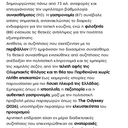
δημιουργώντας πάνω από 73 χιλ. αναφορές και
επιτυγχάνοντας την υψηλότερη βαθμολογία
συναισθήματος
(90). Η
γαστρονομία
(87) συνέβαλε
επίσης σημαντικά, αντανακλώντας το διαρκές
ενδιαφέρον για την τοπική κουζίνα, ενώ η
φιλοξενία
(88) ενίσχυσε τις θετικές αντιλήψεις για την ποιότητα
εξυπηρέτησης.
Αντίθετα, οι συζητήσεις που σχετίζονταν με το
περιβάλλον
(77) εμφάνισαν πιο διχασμένο συναίσθημα.
Το θετικό συναίσθημα ενισχύθηκε από συζητήσεις που
ανέδειξαν την πολιτιστική κληρονομιά και τις εμπειρίες
της χαμηλής σεζόν, από την
τελετή αφής της
Ολυμπιακής Φλόγας και τη θέα του Παρθενώνα χωρίς
πλήθη επισκεπτών
έως χειμερινές ιστορίες που
παρουσίασαν μια πιο
ήσυχη πλευρά της Ελλάδας.
Εμπειρίες όπως η
ιστιοπλοΐα
, η
πεζοπορία
και η
αυθεντική γαστρονομία
, μαζί με την πολιτιστική
προβολή μέσω παραγωγών όπως το
The Odyssey
(2026)
, υποστήριξαν περαιτέρω την
ελκυστικότητα
του
προορισμού
.
Αρνητική επίδραση είχαν εν μέρει διαδικτυακές
συζητήσεις που επικεντρώθηκαν σε
αναταραχές
,