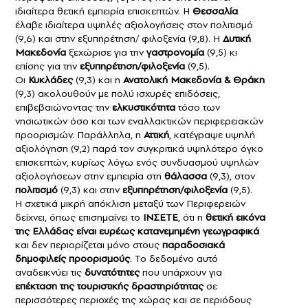
ιδιαίτερα θετική εμπειρία επισκεπτών. Η
Θεσσαλία
έλαβε ιδιαίτερα υψηλές αξιολογήσεις στον πολιτισμό
(9,6) και στην εξυπηρέτηση/ φιλοξενία (9,8). Η
Δυτική
Μακεδονία
ξεχώρισε για την
γαστρονομία
(9,5) κι
επίσης για την
εξυπηρέτηση/φιλοξενία
(9,5).
Οι
Κυκλάδες
(9,3) και η
Ανατολική Μακεδονία & Θράκη
(9,3) ακολουθούν με πολύ ισχυρές επιδόσεις,
επιβεβαιώνοντας την
ελκυστικότητα
τόσο των
νησιωτικών όσο και των εναλλακτικών περιφερειακών
προορισμών. Παράλληλα, η
Αττική
, κατέγραψε υψηλή
αξιολόγηση (9,2) παρά τον συγκριτικά υψηλότερο όγκο
επισκεπτών, κυρίως λόγω ενός συνδυασμού υψηλών
αξιολογήσεων στην εμπειρία στη
θάλασσα
(9,3), στον
πολιτισμό
(9,3) και στην
εξυπηρέτηση/φιλοξενία
(9,5).
Η σχετικά μικρή απόκλιση μεταξύ των Περιφερειών
δείχνει, όπως επισημαίνει το
ΙΝΣΕΤΕ
, ότι η
θετική εικόνα
της Ελλάδας είναι ευρέως κατανεμημένη γεωγραφικά
και δεν περιορίζεται μόνο στους
παραδοσιακά
δημοφιλείς προορισμούς
. Το δεδομένο αυτό
αναδεικνύει τις
δυνατότητες
που υπάρχουν για
επέκταση της τουριστικής δραστηριότητας
σε
περισσότερες περιοχές της χώρας και σε περιόδους