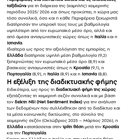
ταξιδιών»
για τη διάρκεια της (χαμηλής) χειμερινής
περιόδου 2025/ 2026 και όπως προκύπτει, η χώρα μας
τόσο συνολικά, όσο και η κάθε Περιφέρεια ξεχωριστά
διατήρησαν την υπεροχή τους τους με βαθμολογία
υψηλότερη από τον ευρωπαϊκό μέσο όρο, αλλά και
από άμεσα ανταγωνιστικές χώρες όπως η
Ιταλία
και η
Ισπανία
.
Ιδιαίτερα ως προς την αξιολόγηση της εμπειρίας, η
Ελλάδα
διατήρησε υψηλή μέση βαθμολογία (9,2)
ξεπερνώντας τον ευρωπαϊκό μέσο όρο (8,9) και
βασικούς ανταγωνιστές όπως η
Κροατία
(9,1), η
Πορτογαλία
(8,9), η
Ιταλία
(8,9) και η
Ισπανία
(8,8).
Η εξέλιξη της διαδικτυακής φήμης
Ειδικότερα, ως προς τη
διαδικτυακή φήμη της χώρας
εξετάζοντας τη χειμερινή σεζόν συνολικά και με βάση
τον
δείκτη NSI (Νet Sentiment Index)
για την ανάλυση
των δεδομένων που συλλέχθηκαν από το διαδίκτυο και
τα μέσα κοινωνικής δικτύωσης, στο σύνολο της
χειμερινής σεζόν (Οκτώβριος 2025 – Μάρτιος 2026), η
Ελλάδα
κατατάσσεται στην
τρίτη θέση
μετά την
Κροατία
και την
Πορτογαλία
.
Έπεται της Ελλάδας η Ιταλία και στην τελευταία θέση