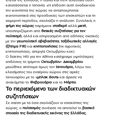
κατατάσσεται η Ισπανία. «Η επίδοση αυτή αναδεικνύει
την ικανότητα της χώρας να ανταποκρίνεται
ικανοποιητικά στις προσδοκίες των επισκεπτών και τη
χειμερινή περίοδο», σχολιάζει η ανάλυση. Συνολικά, η
φήμη της χώρας
παρέμεινε
σταθερή
αλλά
μικτή
,
υποστηριζόμενη από
θετικές συζητήσεις για τον
πολιτισμό
, αλλά και επηρεασμένη από ειδήσεις σχετικές
με την
γεωπολιτική αβεβαιότητα
,
ταξιδιωτικές αλλαγές
(ζήτημα FIR)
και
κινητοποιήσεις
(πχ αγροτικές
κινητοποιήσεις, απεργία Οκτωβρίου κοκ).
Ο δείκτης NSI για την Αθήνα κατέγραψε υψηλότερες
επιδόσεις το τρίμηνο
Οκτωβρίου- Δεκεμβρίου
μειώθηκε απότομα όμως τον
Ιανουάριο,
λόγω του
κλεισίματος του εναέριου χώρου στις αρχές
Ιανουαρίου με το «
μπλακ άουτ»
και άρχισε να
ανακάμπτει το
Φεβρουάριο
και το
Μάρτιο
.
Το περιεχόμενο των διαδικτυακών
συζητήσεων
Σε σχέση με τα όσα σχολιάζουν οι επισκέπτες της
χώρας, ο
πολιτισμός
συνέχισε να αποτελεί το
βασικό
στοιχείο της διαδικτυακής εικόνας της Ελλάδας
,