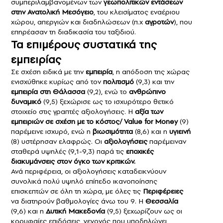
συμπεριλαμβανομένων των
γεωπολιτικών εντάσεων
στην Ανατολική Μεσόγειο
, του κλεισίματος εναέριου
χώρου, απεργιών και διαδηλώσεων (π.χ
αγροτών
), που
επηρέασαν τη διαδικασία του ταξιδιού.
Τα επιμέρους συστατικά της
εμπειρίας
Σε σχέση ειδικά με την
εμπειρία
, η απόδοση της χώρας
ενισχύθηκε κυρίως από τον
πολιτισμό
(9,3) και την
εμπειρία στη Θάλασσα
(9,2), ενώ το
ανθρώπινο
δυναμικό
(9,5) ξεχώρισε ως το ισχυρότερο θετικό
στοιχείο στις γραπτές αξιολογήσεις. Η
αξία των
εμπειριών σε σχέση με το κόστος/ Value for Money
(9)
παρέμεινε ισχυρό, ενώ η
βιωσιμότητα
(8,6) και η
υγιεινή
(8) υστέρησαν ελαφρώς. Οι
αξιολογήσεις
παρέμειναν
σταθερά υψηλές (9,1-9,3) παρά τις
εποχικές
διακυμάνσεις στον όγκο των κριτικών.
Ανά περιφέρεια, οι αξιολογήσεις καταδεικνύουν
συνολικά πολύ υψηλό επίπεδο ικανοποίησης
επισκεπτών σε όλη τη χώρα, με όλες τις
Περιφέρειες
να διατηρούν βαθμολογίες άνω του 9. Η
Θεσσαλία
(9,6) και η
Δυτική Μακεδονία
(9,5) ξεχωρίζουν ως οι
κορυφαίες επιδόσεις, γεγονός που υποδηλώνει