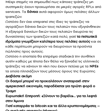
Μέχρι στιγμής να σημειωθεί πως κάποιες τράπεζες μη
συστημικές έχουν προχωρήσει σε μικρές αγορές RPLs από
servicers. Τα
δάνεια
αυτά αφορούν όμως πελάτες άλλων
τραπεζών.
Ωστόσο δεν έχει επιτραπεί στις ίδιες τις τράπεζες να
αγοράζουν δάνεια δικών τους πελατών που εξυγιάνθηκαν.
Η εξαγορά δανείων δικών τους πελατών διευρύνει τις
δυνατότητες των τραπεζών κατά πολύ, γιατί
τα πιστωτικά
ιδρύματα γνωρίζουν καλύτερα τους πελάτες αυτούς
και σε
κάθε περίπτωση μπορούν να διευρύνουν τα προϊόντα
πώλησης προς αυτούς.
Ωστόσο η εποπτεία θα επιτρέψει σταδιακά την συνθήκη
αυτήν καθώς με τίποτα δεν θέλει να ξαναδεί τις ελληνικές
τράπεζες να χάνουν τη νίκη που έχουν πετύχει με τα
NPEs
τα οποία πλησιάζουν τους μέσους όρους της Ευρώπης.
Διαβάστε ακόμη
Οι δασμοί μπορεί να προκαλέσουν αναταραχή στην
αμερικανική οικονομία, παραδέχεται για πρώτη φορά ο
Τραμπ
Ευρωπαϊκή Επιτροπή: «Ξύνουν το βαρέλι»… για τα λεφτά
στην Άμυνα
Γιατί καταρρέει το bitcoin και τα άλλα κρυπτονομίσματα; –
Οι αναλυτές απαντούν (πίνακες)