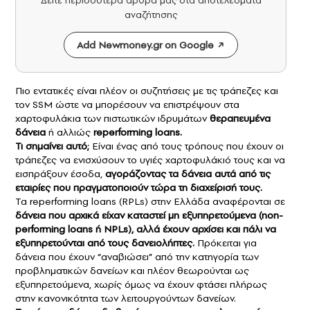
Δείτε περισσότερα άρθρα μας στα αποτελέσματα
αναζήτησης
Add Newmoney.gr on Google
Πιο εντατικές είναι πλέον οι συζητήσεις με τις τράπεζες και
τον SSM ώστε να μπορέσουν να επιστρέψουν στα
χαρτοφυλάκια των πιστωτικών ιδρυμάτων
θεραπευμένα
δάνεια
ή αλλιώς
reperforming loans.
Τι σημαίνει αυτό;
Eίναι ένας από τους τρόπους που έχουν οι
τράπεζες να ενισχύσουν το υγιές χαρτοφυλάκιό τους και να
εισπράξουν έσοδα,
αγοράζοντας τα δάνεια αυτά από τις
εταιρίες που πραγματοποιούν τώρα τη διαχείρισή τους.
Τα reperforming loans (RPLs) στην Ελλάδα αναφέρονται σε
δάνεια που αρχικά είχαν καταστεί μη εξυπηρετούμενα (non-
performing loans ή NPLs), αλλά έχουν αρχίσει και πάλι να
εξυπηρετούνται από τους δανειολήπτες.
Πρόκειται για
δάνεια που έχουν “αναβιώσει” από την κατηγορία των
προβληματικών δανείων και πλέον θεωρούνται ως
εξυπηρετούμενα, χωρίς όμως να έχουν φτάσει πλήρως
στην κανονικότητα των λειτουργούντων δανείων.