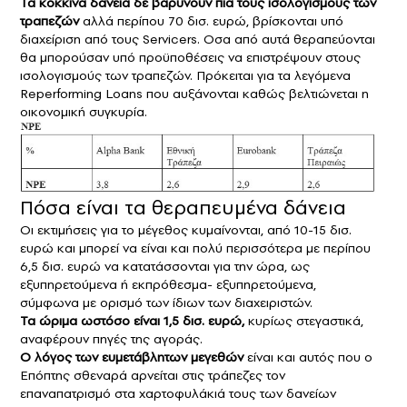
Τα κόκκινα δάνεια δε βαρύνουν πια τους ισολογισμούς των
τραπεζών
αλλά περίπου 70 δισ. ευρώ, βρίσκονται υπό
διαχείριση από τους Servicers. Οσα από αυτά θεραπεύονται
θα μπορούσαν υπό προϋποθέσεις να επιστρέψουν στους
ισολογισμούς των τραπεζών. Πρόκειται για τα λεγόμενα
Reperforming Loans που αυξάνονται καθώς βελτιώνεται η
οικονομική συγκυρία.
Πόσα είναι τα θεραπευμένα δάνεια
Οι εκτιμήσεις για το μέγεθος κυμαίνονται, από 10-15 δισ.
ευρώ και μπορεί να είναι και πολύ περισσότερα με περίπου
6,5 δισ. ευρώ να κατατάσσονται για την ώρα, ως
εξυπηρετούμενα ή εκπρόθεσμα- εξυπηρετούμενα,
σύμφωνα με ορισμό των ίδιων των διαχειριστών.
Τα ώριμα ωστόσο είναι 1,5 δισ. ευρώ,
κυρίως στεγαστικά,
αναφέρουν πηγές της αγοράς.
Ο λόγος των ευμετάβλητων μεγεθών
είναι και αυτός που ο
Επόπτης σθεναρά αρνείται στις τράπεζες τον
επαναπατρισμό στα χαρτοφυλάκιά τους των δανείων