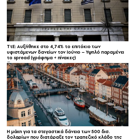
ΤτΕ: Αυξήθηκε στο 4,74% το επιτόκιο των
υφιστάμενων δανείων τον Ιούνιο – Υψηλό παραμένει
το spread (γράφημα + πίνακες)
Η μάχη για τα στεγαστικά δάνεια των 500 δισ.
δολαρίων που διατάραξε τον τραπεζικό κλάδο της