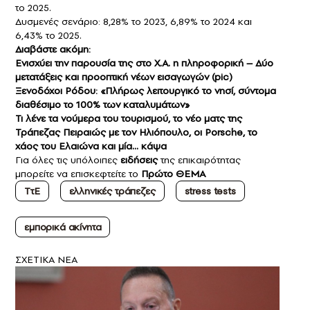
το 2025.
Δυσμενές σενάριο: 8,28% το 2023, 6,89% το 2024 και
6,43% το 2025.
Διαβάστε ακόμη:
Ενισχύει την παρουσία της στο Χ.Α. η πληροφορική – Δύο
μετατάξεις και προοπτική νέων εισαγωγών (pic)
Ξενοδόχοι Ρόδου: «Πλήρως λειτουργικό το νησί, σύντομα
διαθέσιμο το 100% των καταλυμάτων»
Τι λένε τα νούμερα του τουρισμού, το νέο ματς της
Τράπεζας Πειραιώς με τον Ηλιόπουλο, οι Porsche, το
χάος του Ελαιώνα και μία… κάψα
Για όλες τις υπόλοιπες
ειδήσεις
της επικαιρότητας
μπορείτε να επισκεφτείτε το
Πρώτο ΘΕΜΑ
ΤτΕ
ελληνικές τράπεζες
stress tests
εμπορικά ακίνητα
ΣXETIKA NEA