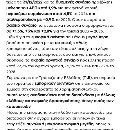
τέως τις
31/12/2022
και το
δυσμενές σενάριο
προέβλεπε
μείωση του ΑΕΠ κατά 1,9%
για την φετινή χρονιά,
περαιτέρω συρρίκνωση κατά 4,5%
το 2024 και
σταθεροποίηση με +0,9%
το 2025. Όσον αφορά στο
βασικό σενάριο
, τα αντίστοιχα ποσοστά διαμορφώνονται
σε
+1,5%, +3% και +2,8%
για την τριετία 2023 – 2025.
Ειδικά για τα
εμπορικά ακίνητα
που έχουν
μεγαλύτερη
βαρύτητα σε σχέση με τα
οικιστικά
, καθώς
χρησιμοποιούνται, τόσο ως εξασφαλίσεις για τη λήψη
δανείων από τις επιχειρήσεις, όσο και για επενδυτικούς
σκοπούς, το
ακραία αρνητικό σενάριο
προέβλεπε πτώση
κατά -9,2% την εφετινή χρονιά, -6,1% το 2024 και -2,2% το
2025.
Σύμφωνα με την Τράπεζα της Ελλάδος
(ΤτΕ),
«η σημασία
του τομέα των
εμπορικών ακινήτων
στην οικονομία και
έμμεσα στη σταθερότητα του χρηματοπιστωτικού
συστήματος
αναδεικνύεται από τη διασύνδεση με άλλους
κλάδους οικονομικής δραστηριότητας, όπως αυτός των
κατασκευών
.
Μέσω της επίδρασης στον κλάδο των κατασκευών, μια
διαταραχή στην αγορά εμπορικών ακινήτων εν τέλει
επηρεάζει
συνολικά μακροοικονομικά μεγέθη,
όπως η
ανεργία και η οικονομική ανάπτυξη, τα οποία με τη σειρά