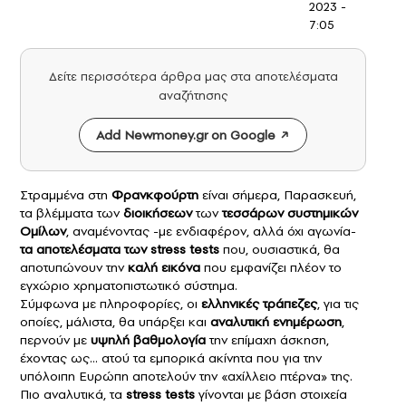
2023 -
7:05
Δείτε περισσότερα άρθρα μας στα αποτελέσματα
αναζήτησης
Add Newmoney.gr on Google
Στραμμένα στη
Φρανκφούρτη
είναι σήμερα, Παρασκευή,
τα βλέμματα των
διοικήσεων
των
τεσσάρων συστημικών
Ομίλων
,
αναμένοντας -με ενδιαφέρον, αλλά όχι αγωνία-
τα αποτελέσματα των stress tests
που, ουσιαστικά, θα
αποτυπώνουν την
καλή εικόνα
που εμφανίζει πλέον το
εγχώριο χρηματοπιστωτικό σύστημα.
Σύμφωνα με πληροφορίες, οι
ελληνικές τράπεζες
, για τις
οποίες, μάλιστα, θα υπάρξει και
αναλυτική ενημέρωση
,
περνούν με
υψηλή βαθμολογία
την επίμαχη άσκηση,
έχοντας ως… ατού τα εμπορικά ακίνητα που για την
υπόλοιπη Ευρώπη αποτελούν την «αχίλλειο πτέρνα» της.
Πιο αναλυτικά, τα
stress tests
γίνονται με βάση στοιχεία