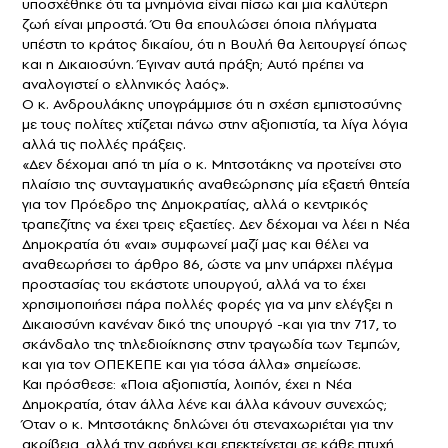
υποσχέθηκε ότι τα μνημόνια είναι πίσω και μια καλύτερη
ζωή είναι μπροστά. Ότι θα επουλώσει όποια πλήγματα
υπέστη το κράτος δικαίου, ότι η Βουλή θα λειτουργεί όπως
και η Δικαιοσύνη. Έγιναν αυτά πράξη; Αυτό πρέπει να
αναλογιστεί ο ελληνικός λαός».
Ο κ. Ανδρουλάκης υπογράμμισε ότι η σχέση εμπιστοσύνης
με τους πολίτες χτίζεται πάνω στην αξιοπιστία, τα λίγα λόγια
αλλά τις πολλές πράξεις.
«Δεν δέχομαι από τη μία ο κ. Μητσοτάκης να προτείνει στο
πλαίσιο της συνταγματικής αναθεώρησης μία εξαετή θητεία
για τον Πρόεδρο της Δημοκρατίας, αλλά ο κεντρικός
τραπεζίτης να έχει τρεις εξαετίες. Δεν δέχομαι να λέει η Νέα
Δημοκρατία ότι «ναι» συμφωνεί μαζί μας και θέλει να
αναθεωρήσει το άρθρο 86, ώστε να μην υπάρχει πλέγμα
προστασίας του εκάστοτε υπουργού, αλλά να το έχει
χρησιμοποιήσει πάρα πολλές φορές για να μην ελέγξει η
Δικαιοσύνη κανέναν δικό της υπουργό -και για την 717, το
σκάνδαλο της τηλεδιοίκησης στην τραγωδία των Τεμπών,
και για τον ΟΠΕΚΕΠΕ και για τόσα άλλα» σημείωσε.
Και πρόσθεσε: «Ποια αξιοπιστία, λοιπόν, έχει η Νέα
Δημοκρατία, όταν άλλα λένε και άλλα κάνουν συνεχώς;
Όταν ο κ. Μητσοτάκης δηλώνει ότι στεναχωριέται για την
ακρίβεια, αλλά την αφήνει και επεκτείνεται σε κάθε πτυχή