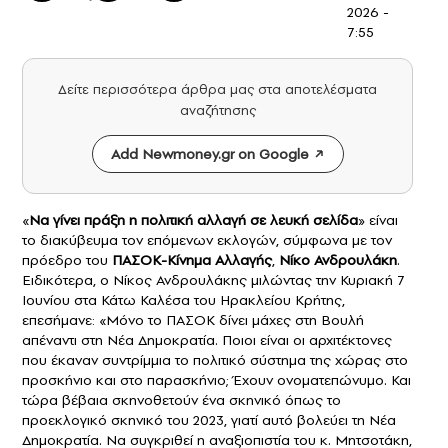
2026 -
7:55
Δείτε περισσότερα άρθρα μας στα αποτελέσματα
αναζήτησης
Add Newmoney.gr on Google
«
Να γίνει πράξη η πολιτική αλλαγή σε λευκή σελίδα
» είναι
το διακύβευμα τον επόμενων εκλογών, σύμφωνα με τον
πρόεδρο του
ΠΑΣΟΚ-Κίνημα Αλλαγής
,
Νίκο Ανδρουλάκη
.
Ειδικότερα, ο Νίκος Ανδρουλάκης μιλώντας την Κυριακή 7
Ιουνίου στα Κάτω Καλέσα του Ηρακλείου Κρήτης,
επεσήμανε: «Μόνο το ΠΑΣΟΚ δίνει μάχες στη Βουλή
απέναντι στη Νέα Δημοκρατία. Ποιοι είναι οι αρχιτέκτονες
που έκαναν συντρίμμια το πολιτικό σύστημα της χώρας στο
προσκήνιο και στο παρασκήνιο; Έχουν ονοματεπώνυμο. Και
τώρα βέβαια σκηνοθετούν ένα σκηνικό όπως το
προεκλογικό σκηνικό του 2023, γιατί αυτό βολεύει τη Νέα
Δημοκρατία. Να συγκριθεί η αναξιοπιστία του κ. Μητσοτάκη,