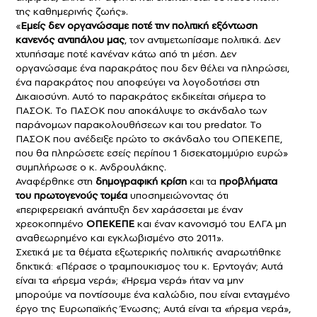
της καθημερινής ζωής».
«
Εμείς δεν οργανώσαμε ποτέ την πολιτική εξόντωση
κανενός αντιπάλου μας
, τον αντιμετωπίσαμε πολιτικά. Δεν
χτυπήσαμε ποτέ κανέναν κάτω από τη μέση. Δεν
οργανώσαμε ένα παρακράτος που δεν θέλει να πληρώσει,
ένα παρακράτος που αποφεύγει να λογοδοτήσει στη
Δικαιοσύνη. Αυτό το παρακράτος εκδικείται σήμερα το
ΠΑΣΟΚ. Το ΠΑΣΟΚ που αποκάλυψε το σκάνδαλο των
παράνομων παρακολουθήσεων και του predator. Το
ΠΑΣΟΚ που ανέδειξε πρώτο το σκάνδαλο του ΟΠΕΚΕΠΕ,
που θα πληρώσετε εσείς περίπου 1 δισεκατομμύριο ευρώ»
συμπλήρωσε ο κ. Ανδρουλάκης.
Αναφέρθηκε στη
δημογραφική κρίση
και τα
προβλήματα
του πρωτογενούς τομέα
υποσημειώνοντας ότι
«περιφερειακή ανάπτυξη δεν χαράσσεται με έναν
χρεοκοπημένο
ΟΠΕΚΕΠΕ
και έναν κανονισμό του ΕΛΓΑ μη
αναθεωρημένο και εγκλωβισμένο στο 2011».
Σχετικά με τα θέματα εξωτερικής πολιτικής αναρωτήθηκε
δηκτικά: «Πέρασε ο τραμπουκισμος του κ. Ερντογάν; Αυτά
είναι τα «ήρεμα νερά»; «Ήρεμα νερά» ήταν να μην
μπορούμε να ποντίσουμε ένα καλώδιο, που είναι ενταγμένο
έργο της Ευρωπαϊκής Ένωσης; Αυτά είναι τα «ήρεμα νερά»,