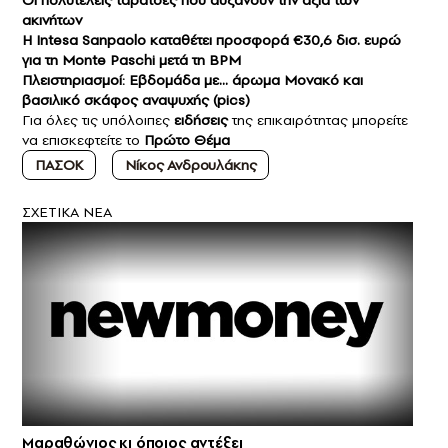
Οι πολυτελείς ταράτσες που αυξάνουν την αξία των
ακινήτων
Η Intesa Sanpaolo καταθέτει προσφορά €30,6 δισ. ευρώ
για τη Monte Paschi μετά τη BPM
Πλειστηριασμοί: Εβδομάδα με… άρωμα Μονακό και
βασιλικό σκάφος αναψυχής (pics)
Για όλες τις υπόλοιπες
ειδήσεις
της επικαιρότητας μπορείτε
να επισκεφτείτε το
Πρώτο Θέμα
ΠΑΣΟΚ
Νίκος Ανδρουλάκης
ΣXETIKA NEA
Μαραθώνιος κι όποιος αντέξει