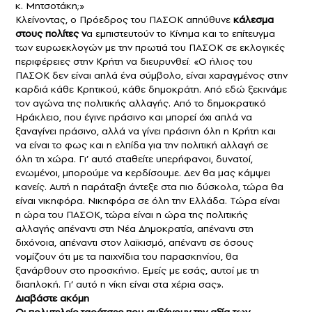
κ. Μητσοτάκη;»
Κλείνοντας, ο Πρόεδρος του ΠΑΣΟΚ απηύθυνε
κάλεσμα
στους πολίτες ν
α εμπιστευτούν το Κίνημα και το επίτευγμα
των ευρωεκλογών με την πρωτιά του ΠΑΣΟΚ σε εκλογικές
περιφέρειες στην Κρήτη να διευρυνθεί: «Ο ήλιος του
ΠΑΣΟΚ δεν είναι απλά ένα σύμβολο, είναι χαραγμένος στην
καρδιά κάθε Κρητικού, κάθε δημοκράτη. Από εδώ ξεκινάμε
τον αγώνα της πολιτικής αλλαγής. Από το δημοκρατικό
Ηράκλειο, που έγινε πράσινο και μπορεί όχι απλά να
ξαναγίνει πράσινο, αλλά να γίνει πράσινη όλη η Κρήτη και
να είναι το φως και η ελπίδα για την πολιτική αλλαγή σε
όλη τη χώρα. Γι’ αυτό σταθείτε υπερήφανοι, δυνατοί,
ενωμένοι, μπορούμε να κερδίσουμε. Δεν θα μας κάμψει
κανείς. Αυτή η παράταξη άντεξε στα πιο δύσκολα, τώρα θα
είναι νικηφόρα. Νικηφόρα σε όλη την Ελλάδα. Τώρα είναι
η ώρα του ΠΑΣΟΚ, τώρα είναι η ώρα της πολιτικής
αλλαγής απέναντι στη Νέα Δημοκρατία, απέναντι στη
διχόνοια, απέναντι στον λαϊκισμό, απέναντι σε όσους
νομίζουν ότι με τα παιχνίδια του παρασκηνίου, θα
ξανάρθουν στο προσκήνιο. Εμείς με εσάς, αυτοί με τη
διαπλοκή. Γι’ αυτό η νίκη είναι στα χέρια σας».
Διαβάστε ακόμη