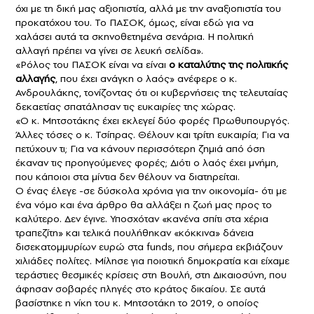
όχι με τη δική μας αξιοπιστία, αλλά με την αναξιοπιστία του
προκατόχου του. Το ΠΑΣΟΚ, όμως, είναι εδώ για να
χαλάσει αυτά τα σκηνοθετημένα σενάρια. Η πολιτική
αλλαγή πρέπει να γίνει σε λευκή σελίδα».
«Ρόλος του ΠΑΣΟΚ είναι να είναι
ο καταλύτης της πολιτικής
αλλαγής
, που έχει ανάγκη ο λαός» ανέφερε ο κ.
Ανδρουλάκης, τονίζοντας ότι οι κυβερνήσεις της τελευταίας
δεκαετίας σπατάλησαν τις ευκαιρίες της χώρας.
«Ο κ. Μητσοτάκης έχει εκλεγεί δύο φορές Πρωθυπουργός.
Άλλες τόσες ο κ. Τσίπρας. Θέλουν και τρίτη ευκαιρία; Για να
πετύχουν τι; Για να κάνουν περισσότερη ζημιά από όση
έκαναν τις προηγούμενες φορές; Διότι ο λαός έχει μνήμη,
που κάποιοι στα μίντια δεν θέλουν να διατηρείται.
Ο ένας έλεγε -σε δύσκολα χρόνια για την οικονομία- ότι με
ένα νόμο και ένα άρθρο θα αλλάξει η ζωή μας προς το
καλύτερο. Δεν έγινε. Υποσχόταν «κανένα σπίτι στα χέρια
τραπεζίτη» και τελικά πουλήθηκαν «κόκκινα» δάνεια
δισεκατομμυρίων ευρώ στα funds, που σήμερα εκβιάζουν
χιλιάδες πολίτες. Μίλησε για ποιοτική δημοκρατία και είχαμε
τεράστιες θεσμικές κρίσεις στη Βουλή, στη Δικαιοσύνη, που
άφησαν σοβαρές πληγές στο κράτος δικαίου. Σε αυτά
βασίστηκε η νίκη του κ. Μητσοτάκη το 2019, ο οποίος