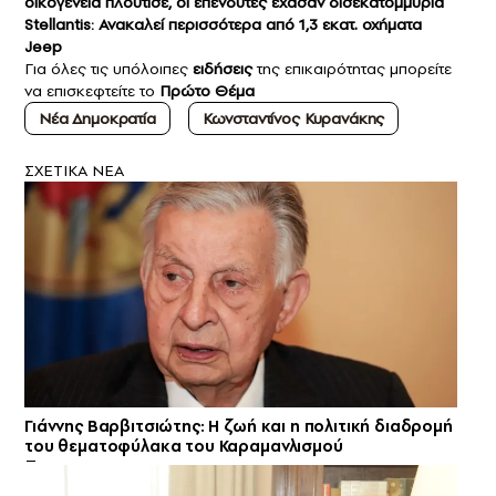
οικογένεια πλούτισε, οι επενδυτές έχασαν δισεκατομμύρια
Stellantis: Ανακαλεί περισσότερα από 1,3 εκατ. οχήματα
Jeep
Για όλες τις υπόλοιπες
ειδήσεις
της επικαιρότητας μπορείτε
να επισκεφτείτε το
Πρώτο Θέμα
Νέα Δημοκρατία
Κωνσταντίνος Κυρανάκης
ΣXETIKA NEA
Γιάννης Βαρβιτσιώτης: Η ζωή και η πολιτική διαδρομή
του θεματοφύλακα του Καραμανλισμού