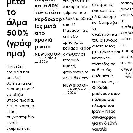
μετά
γεν (463 εκατ.
manag
ανατροπές,
κατά 50%
δολάρια) στο
το
privat
ενισχύει τον
τον στόχο
τρίμηνο που
και M&
πληθωρισμό
κερδοφορ
ολοκληρώθηκε
άλμα
τη
και δοκιμάζει
στις 31
ίας μετά
σταθε
τη
500%
Μαρτίου - Σε
από
κερδών
σταθερότητα
επίπεδο
ενίσχυ
χρονιά-
(γράφ
του διεθνούς
χρήσης, τα
risk
ρεκόρ
συστήματος,
καθαρά κέρδη
ημα)
mana
με Ευρώπη και
ανήλθαν σε
NEWSROOM
από τ
κεντρικές
28 Μαΐου,
ιστορικό
2026
της A
τράπεζες σε
υψηλό,
Η κινεζική
καθεστώς
NEW
φτάνοντας τα
εταιρεία που
2 Δε
αυξημένης
απειλεί
362,1 δισ. γεν
202
επιφυλακής -
Samsung και
NEWSROOM
Οι Χούθι
Micron μπορεί
24 Απριλίου,
2026
μπαίνουν στον
να αξίζει
πόλεμο στο
υπερδιπλάσια,
πλευρό του
λέει η Nomura
- Πιο
Ιράν – Νέος
συγκρατημένη
συναγερμός
είναι η
για τη διεθνή
εκτίμηση της
ναυτιλία