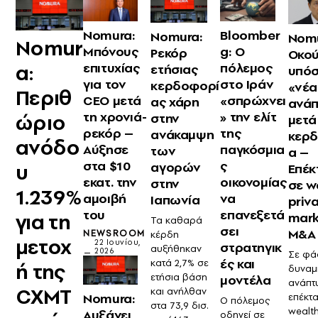
Nomura:
Bloomber
Nomura:
Nomu
Nomur
Μπόνους
g: Ο
Ρεκόρ
Οκο
a:
επιτυχίας
πόλεμος
ετήσιας
υπόσ
για τον
στο Ιράν
κερδοφορί
«νέα
Περιθ
CEO μετά
«σπρώχνει
ας χάρη
ανάπ
τη χρονιά-
» την ελίτ
ώριο
στην
μετά
ρεκόρ –
της
ανάκαμψη
κερ
ανόδο
Αύξησε
παγκόσμια
των
α –
στα $10
ς
αγορών
υ
Επέκ
εκατ. την
οικονομίας
στην
σε w
1.239%
αμοιβή
να
Ιαπωνία
priv
του
επανεξετά
για τη
mark
Τα καθαρά
σει
M&A
NEWSROOM
κέρδη
μετοχ
22 Ιουνίου,
στρατηγικ
αυξήθηκαν
2026
Σε φά
ές και
κατά 2,7% σε
ή της
δυναμ
ετήσια βάση
μοντέλα
ανάπτυ
CXMT
και ανήλθαν
Nomura:
επέκτ
Ο πόλεμος
στα 73,9 δισ.
wealt
Αυξάνει
οδηγεί σε