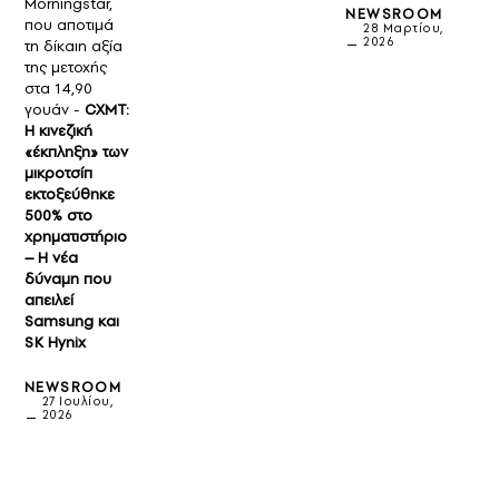
Morningstar,
NEWSROOM
που αποτιμά
28 Μαρτίου,
2026
τη δίκαιη αξία
της μετοχής
στα 14,90
γουάν -
CXMT:
Η κινεζική
«έκπληξη» των
μικροτσίπ
εκτοξεύθηκε
500% στο
χρηματιστήριο
– Η νέα
δύναμη που
απειλεί
Samsung και
SK Hynix
NEWSROOM
27 Ιουλίου,
2026