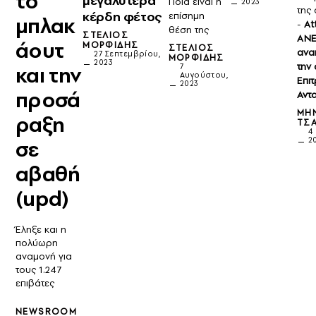
το
μεγαλύτερα
Ποια είναι η
2023
της
κέρδη φέτος
επίσημη
μπλακ
-
At
θέση της
ΣΤΈΛΙΟΣ
ΑΝΕ
άουτ
ΜΟΡΦΊΔΗΣ
ΣΤΈΛΙΟΣ
ανα
27 Σεπτεμβρίου,
ΜΟΡΦΊΔΗΣ
2023
την
και την
7
Αυγούστου,
Επι
2023
προσά
Αντ
ΜΗ
ραξη
ΤΣ
4
2
σε
αβαθή
(upd)
Έληξε και η
πολύωρη
αναμονή για
τους 1.247
επιβάτες
NEWSROOM