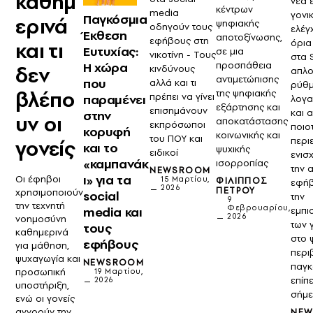
καθημ
νέα 
κέντρων
media
γονι
Παγκόσμια
ερινά
ψηφιακής
οδηγούν τους
ελέγ
Έκθεση
αποτοξίνωσης,
εφήβους στη
όρια
και τι
Ευτυχίας:
σε μια
νικοτίνη - Τους
στα 
προσπάθεια
Η χώρα
δεν
κινδύνους
απλ
αντιμετώπισης
που
αλλά και τι
ρύθμ
βλέπο
της ψηφιακής
πρέπει να γίνει
παραμένει
λογ
εξάρτησης και
επισημάνουν
και 
στην
υν οι
αποκατάστασης
εκπρόσωποι
ποιο
κορυφή
κοινωνικής και
του ΠΟΥ και
περι
γονείς
και το
ψυχικής
ειδικοί
ενισ
«καμπανάκ
ισορροπίας
την 
NEWSROOM
ι» για τα
Οι έφηβοι
15 Μαρτίου,
ΦΊΛΙΠΠΟΣ
εφήβ
2026
ΠΈΤΡΟΥ
χρησιμοποιούν
social
την
9
την τεχνητή
Φεβρουαρίου,
media και
εμπι
2026
νοημοσύνη
των 
τους
καθημερινά
στο 
εφήβους
για μάθηση,
περι
ψυχαγωγία και
NEWSROOM
παγκ
προσωπική
19 Μαρτίου,
επίπ
2026
υποστήριξη,
σήμ
ενώ οι γονείς
αγνοούν την
NE