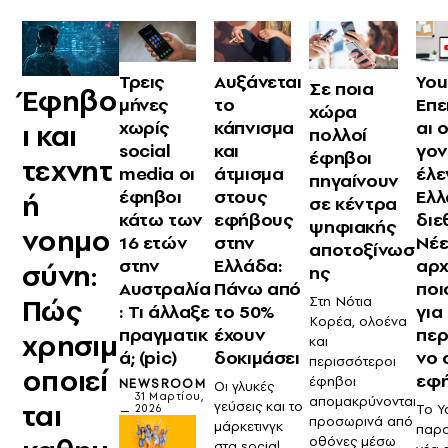
Τρεις
Αυξάνεται
You
Σε ποια
Έφηβο
μήνες
το
Επε
χώρα
χωρίς
κάπνισμα
αι 
ι και
πολλοί
social
και
γον
έφηβοι
τεχνητ
media οι
άτμισμα
έλε
πηγαίνουν
έφηβοι
στους
Ελλ
ή
σε κέντρα
κάτω των
εφήβους
διε
ψηφιακής
νοημο
16 ετών
στην
Νέε
αποτοξίνωσ
στην
Ελλάδα:
αρχ
σύνη:
ης
Αυστραλία
Πάνω από
ποι
Πώς
Στη Νότια
: Τι άλλαξε
το 50%
για
Κορέα, ολοένα
πραγματικ
έχουν
περ
χρησιμ
και
ά; (pic)
δοκιμάσει
νο 
περισσότεροι
οποιεί
εφ
έφηβοι
NEWSROOM
Οι γλυκές
31 Μαρτίου,
απομακρύνονται
ται
γεύσεις και το
Το Y
2026
προσωρινά από
μάρκετινγκ
παρο
οθόνες μέσω
στα social