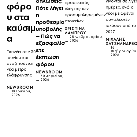
δηλώσεις:
γίνονται σε λίγε
προσεκτικός
φόρο
Πότε λήγει
ημέρες, ενώ οι
έλεγχος των
νέοι μειωμένοι
υ στα
η
προσυμπληρωμένων
συντελεστές
στοιχείων
προθεσμία
καύσιμ
ισχύουν από το
υποβολής
ΧΡΙΣΤΊΝΑ
2027
ΛΆΜΠΡΟΥ
– Πώς να
α
28 Φεβρουαρίου,
ΜΙΧΆΛΗΣ
2026
εξασφαλίσ
ΧΑΤΖΗΑΝΔΡΈ
16
ετε
Εκπνέει στις 30
Φεβρουαρίου
2026
έκπτωση
Ιουνίου και
φόρου
αναζητούνται
νέα μέτρα
NEWSROOM
ελάφρυνσης
30 Απριλίου,
2026
NEWSROOM
10 Ιουνίου,
2026