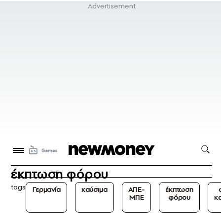
έκπτωση φόρου
tags
Γερμανία
καύσιμα
ΑΠΕ-
έκπτωση
ΜΠΕ
φόρου
κ