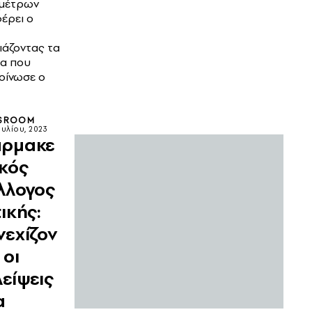
 μέτρων
έρει ο
ιάζοντας τα
α που
οίνωσε ο
SROOM
ουλίου, 2023
ρμακε
ικός
λλογος
ικής:
νεχίζον
 οι
λείψεις
α