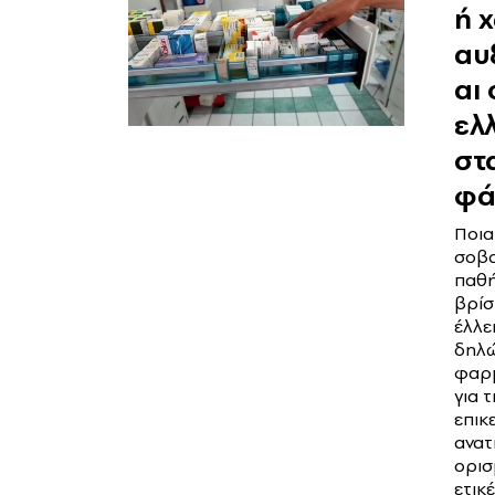
ή 
αυ
αι 
ελ
στ
φά
Ποι
σοβ
παθ
βρίσ
έλλει
δηλ
φαρμ
για τ
επικ
ανατ
ορισ
ετικ