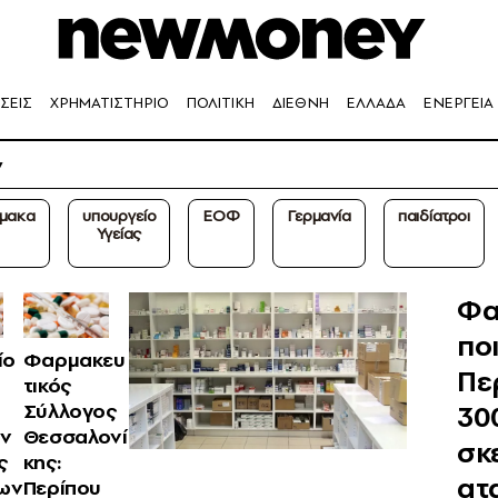
ΣΕΙΣ
ΧΡΗΜΑΤΙΣΤΗΡΙΟ
ΠΟΛΙΤΙΚΗ
ΔΙΕΘΝΗ
ΕΛΛΑΔΑ
ΕΝΕΡΓΕΙΑ
ν
μακα
υπουργείο
ΕΟΦ
Γερμανία
παιδίατροι
Υγείας
Φα
ποι
ίο
Φαρμακευ
Πε
τικός
30
Σύλλογος
ν
Θεσσαλονί
σκ
ς
κης:
ατ
ων
Περίπου