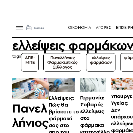
OIKONOMIA
ΑΓΟΡΕΣ
ΕΠΙΧΕΙΡΗ
ελλείψεις φαρμάκω
tags
ΑΠΕ-
Πανελλήνιος
ελλείψεις
φάρ
ΜΠΕ
Φαρμακευτικός
φαρμάκων
Σύλλογος
Υπουργε
Γερμανία:
Ελλείψεις:
Υγείας:
Πανελ
Σοβαρές
Πώς θα
Δεν
ελλείψεις
βρίσκετε το
υπάρχου
λήνιος
στα
φάρμακό
ελλείψει
φάρμακα
σας στο
φαρμάκ
καταγγέλλο
app του