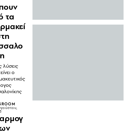
ίπουν
ό τα
ρμακεί
στη
σσαλο
κη
ς λύσεις
είνει ο
ακευτικός
λογος
αλονίκης
SROOM
υγούστου,
3
αρμογ
των