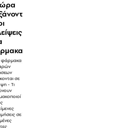
χώρα
ξάνοντ
οι
λείψεις
α
ρμακα
α φάρμακα
αρών
ήσεων
κονται σε
ψη - Τι
ώνουν
ακοποιοί
ις
είμενες
ιμήσεις σε
μένες
έτες