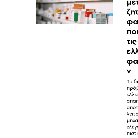
μέ
ζη
φα
ποι
τις
ελ
φα
ν
Το δ
πρό
ελλε
απαι
αποτ
λειτ
μηχα
ελέγ
πιστ