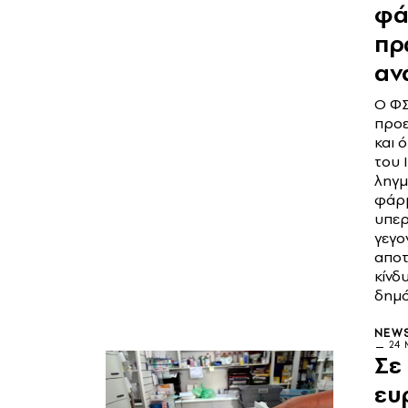
φά
πρ
αν
Ο Φ
προε
και ό
του 
ληγμ
φάρμ
υπερ
γεγο
αποτ
κίνδ
δημό
NEW
24 
Σε
ευ