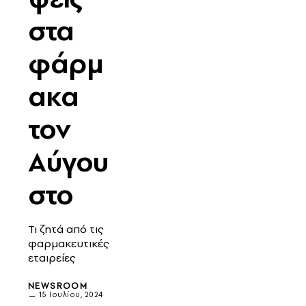
στα
φάρμ
ακα
τον
Αύγου
στο
Τι ζητά από τις
φαρμακευτικές
εταιρείες
NEWSROOM
15 Ιουλίου, 2024