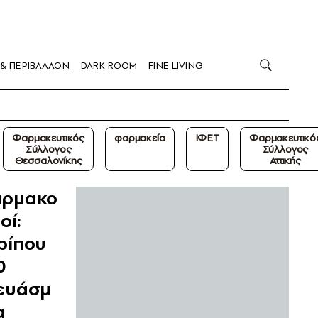
 & ΠΕΡΙΒΑΛΛΟΝ
DARK ROOM
FINE LIVING
Φαρμακευτικός
φαρμακεία
ΙΦΕΤ
Φαρμακευτικό
Σύλλογος
Σύλλογος
Θεσσαλονίκης
Αττικής
ρμακο
οί:
ρίπου
0
ευάσμ
α