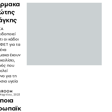
ρμακα
ώτης
άγκης
ΣΑ
ιδοποιεί
τι οι κάδοι
ΙΦΕΤ για τα
ένα
ακα έχουν
χειλίσει,
νός που
ελεί
υνο για τη
σια υγεία
SROOM
Μαρτίου, 2023
 ποια
ρωπαϊκ