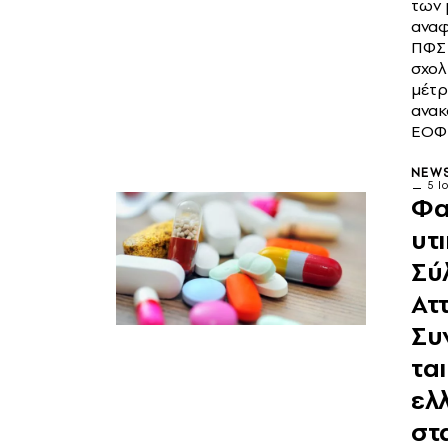
των
αναφ
ΠΦΣ
σχολ
μέτρ
ανακ
ΕΟΦ
NEW
5 Ι
Φα
υτ
Σύ
Αττ
Συ
ται
ελ
στ