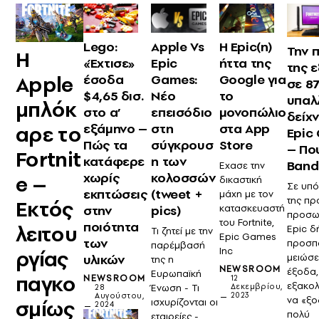
Lego:
Apple Vs
Η Epic(η)
Την 
Η
«Έχτισε»
Epic
ήττα της
της 
Apple
έσοδα
Games:
Google για
σε 8
$4,65 δισ.
Νέο
το
υπαλ
μπλόκ
στο α’
επεισόδιο
μονοπώλιο
δείχν
εξάμηνο –
στη
στα App
αρε το
Epic
Πώς τα
σύγκρουσ
Store
– Πο
Fortnit
κατάφερε
η των
Ban
Εχασε την
χωρίς
κολοσσών
e –
δικαστική
Σε υπ
εκπτώσεις
(tweet +
μάχη με τον
της πρ
Εκτός
στην
pics)
κατασκευαστή
προσωπ
του Fortnite,
ποιότητα
λειτου
Epic δ
Τι ζητεί με την
Epic Games
των
προσπ
παρέμβασή
Inc
ργίας
μειώσε
υλικών
της η
NEWSROOM
έξοδα,
Ευρωπαϊκή
παγκο
NEWSROOM
12
εξακο
Ένωση - Τι
Δεκεμβρίου,
28
2023
Αυγούστου,
να «ξο
σμίως
ισχυρίζονται οι
2024
πολύ
εταιρείες -