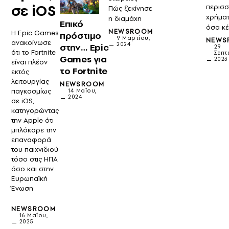
σε iOS
περισ
Πώς ξεκίνησε
χρήμα
η διαμάχη
Επικό
όσα κέ
NEWSROOM
Η Epic Games
πρόστιμο
9 Μαρτίου,
NEWS
ανακοίνωσε
2024
στην… Epic
29
ότι το Fortnite
Σεπτ
Games για
2023
είναι πλέον
το Fortnite
εκτός
λειτουργίας
NEWSROOM
παγκοσμίως
14 Μαΐου,
2024
σε iOS,
κατηγορώντας
την Apple ότι
μπλόκαρε την
επαναφορά
του παιχνιδιού
τόσο στις ΗΠΑ
όσο και στην
Ευρωπαϊκή
Ένωση
NEWSROOM
16 Μαΐου,
2025