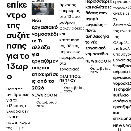
2025
Περισσότερες
επίκε
εργασια
άρνησης
και καλύτερες
νομοσχέ
υπερωρίας
ντρο
θέσεις στην
ανέδειξε
στο 13ωρο,
αγορά
τη
Νέο
της
ρύθμιση
εργασίας –
δευτερολ
εργασιακό
ωρών άδειας
Πέντε
της ενώπ
συζήτ
νομοσχέδι
και
αλήθειες για
της
ο: Τι
κατάτμηση
το νέο
ησης
Ολομέλει
της άδειας —
αλλάζει
εργασιακό
της Βουλή
σημαντικές
για το
για
νομοσχέδιο
υπουργό
παρεμβάσεις
εργαζόμεν
Εργασίας
NEWSROOM
13ωρ
στα
16
Ψηφίζετα
ους και
εργασιακά
Οκτωβρίου,
σήμερα τ
2025
ο
επιχειρήσε
ΦΊΛΙΠΠΟΣ
εργασια
ις από το
ΠΈΤΡΟΥ
νομοσχέδ
17
2026
Οκτωβρίου,
Παρά τις
Tι σημαίν
2025
αντιδράσεις
ευέλικτο
NEWSROOM
17
για το
ωράριο γ
Οκτωβρίου,
«13ωρο», η
2025
εργαζομ
Ελλάδα δεν
και
είναι η
επιχειρήσ
πρώτη χώρα
NEWSR
της ΕΕ με
16