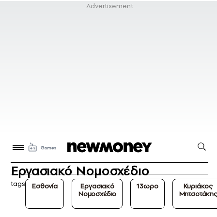
Εργασιακό Νομοσχέδιο
tags
Εσθονία
Εργασιακό
13ωρο
Κυριάκος
Νομοσχέδιο
Μητσοτάκη