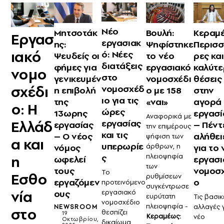
Νέο
Μητσοτάκ
Βουλή:
Κεραμ
Εργασ
εργασιακ
ης:
Ψηφίστηκε
Περισσ
ιακό
ό: Νέες
Ψευδείς οι
το νέο
ρες και
διατάξεις
φήμες για
εργασιακό
καλύτε
νομο
στο
γενικευμέν
νομοσχέδι
θέσεις
σχέδι
νομοσχέδ
η επιβολή
ο με 158
στην
ιο για τις
της
«ναι»
αγορά
ο: Η
ώρες
13ωρης
εργασί
Αναφορικά με
Ελλάδ
εργασίας
εργασίας
– Πέντ
την επιμέρους
και τις
– Ο νέος
αλήθει
ψήφιση των
α και
υπερωρίε
νόμος
άρθρων, η
για το 
ς
πλειοψηφία
η
ωφελεί
εργασι
των
τους
νομοσχ
Το
Εσθο
ρυθμίσεων
εργαζόμεν
ο
προτεινόμενο
συγκέντρωσε
νία
εργασιακό
ους
ευρύτατη
Τις βασικ
νομοσχέδιο
πλειοψηφία -
αλλαγές γ
NEWSROOM
στο
θεσπίζει
19
Κεραμέως:
νέο
Οκτωβρίου,
δικαίωμα