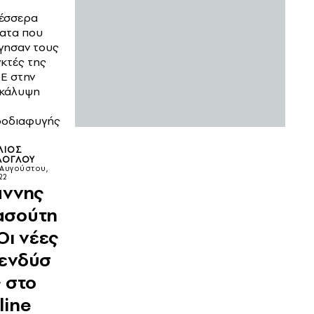
τέσσερα
ατα που
γησαν τους
γκτές της
Ε στην
κάλυψη
οδιαφυγής
ΛΙΟΣ
ΛΟΓΛΟΥ
 Αυγούστου,
22
άννης
ασούτη
 Οι νέες
ενδύσ
ς στο
line