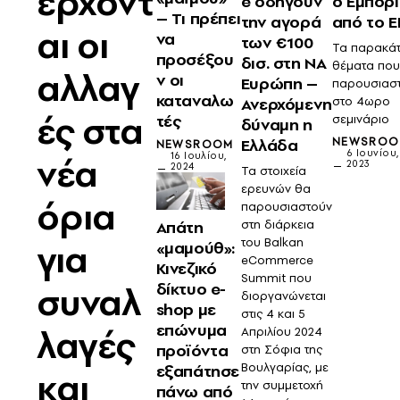
έρχοντ
e οδηγούν
ό Εμπόρι
– Tι πρέπει
την αγορά
από το E
αι οι
να
των €100
Τα παρακά
προσέξου
δισ. στη ΝΑ
θέματα που
αλλαγ
ν οι
Ευρώπη –
παρουσιασ
καταναλω
Ανερχόμενη
στο 4ωρο
ές στα
τές
σεμινάριο
δύναμη η
Ελλάδα
NEWSRO
NEWSROOM
6 Ιουνίου,
νέα
16 Ιουλίου,
2023
2024
Τα στοιχεία
ερευνών θα
όρια
παρουσιαστούν
Απάτη
στη διάρκεια
του Balkan
για
«μαμούθ»:
eCommerce
Κινεζικό
Summit που
δίκτυο e-
συναλ
διοργανώνεται
shop με
στις 4 και 5
επώνυμα
λαγές
Απριλίου 2024
προϊόντα
στη Σόφια της
Βουλγαρίας, με
εξαπάτησε
και
την συμμετοχή
πάνω από