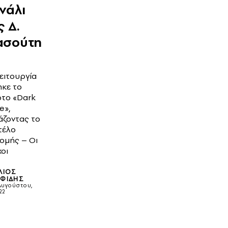
νάλι
ς Δ.
ασούτη
ειτουργία
ηκε το
το «Dark
e»,
άζοντας το
τέλο
νομής – Οι
οι
ΛΙΟΣ
ΦΊΔΗΣ
Αυγούστου,
22