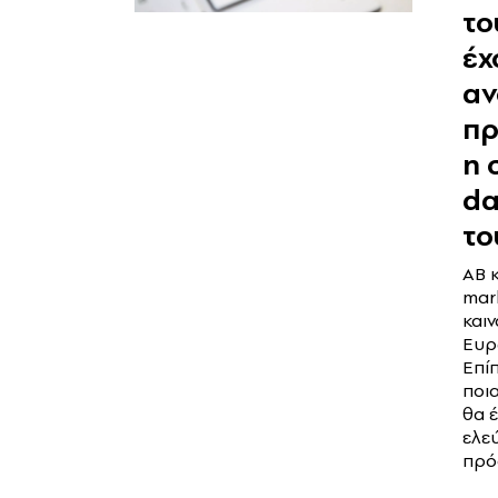
το
έχ
αν
π
η 
da
το
ΑΒ 
mar
και
Ευρ
Επίπ
ποια
θα 
ελε
πρό