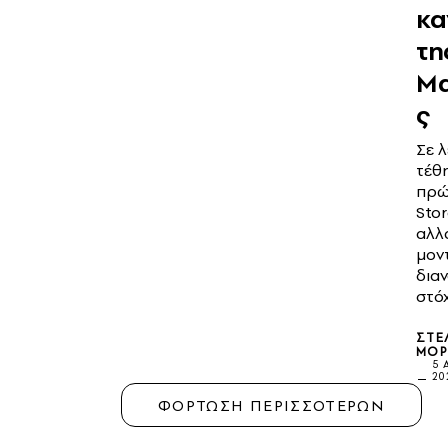
κα
τη
Μ
ς
Σε λ
τέθ
πρώ
Stor
αλλ
μον
δια
στόχ
ΣΤΈ
ΜΟΡ
5 
20
ΦΟΡΤΩΣΗ ΠΕΡΙΣΣΟΤΕΡΩΝ