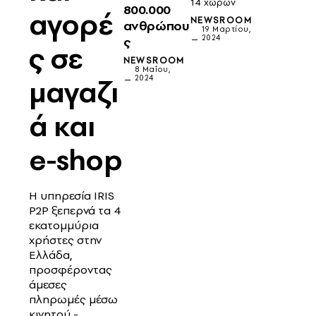
14 χωρών
800.000
αγορέ
NEWSROOM
ανθρώπου
19 Μαρτίου,
2024
ς
ς σε
NEWSROOM
8 Μαΐου,
2024
μαγαζι
ά και
e-shop
Η υπηρεσία IRIS
P2P ξεπερνά τα 4
εκατομμύρια
χρήστες στην
Ελλάδα,
προσφέροντας
άμεσες
πληρωμές μέσω
κινητού -