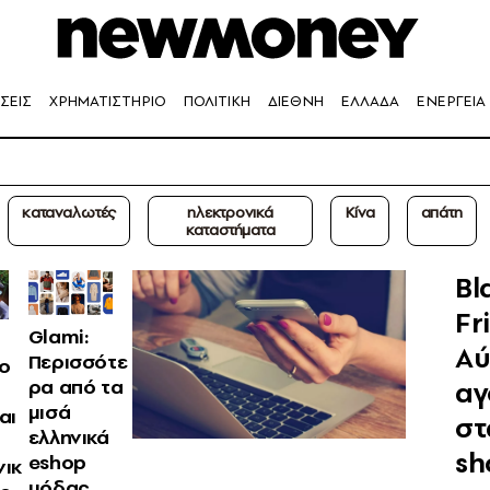
ΣΕΙΣ
ΧΡΗΜΑΤΙΣΤΗΡΙΟ
ΠΟΛΙΤΙΚΗ
ΔΙΕΘΝΗ
ΕΛΛΑΔΑ
ΕΝΕΡΓΕΙΑ
καταναλωτές
ηλεκτρονικά
Κίνα
απάτη
καταστήματα
Bl
Fr
Glami:
Aύ
Περισσότε
ο
α
ρα από τα
μισά
αι
στ
ελληνικά
sh
eshop
νικ
μόδας