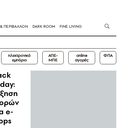
 & ΠΕΡΙΒΑΛΛΟΝ
DARK ROOM
FINE LIVING
ηλεκτρονικό
ΑΠΕ-
online
ΦΠΑ
εμπόριο
ΜΠΕ
αγορές
ack
iday:
ξηση
γορών
α e-
ops