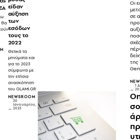
ο»
Οι ε
είδαν
EA
μετ
αύξηση
σε 
τω
των
προ
 θα
εσόδων
αυξ
τούν
τους το
ποσ
2022
σχέ
πέρυ
OM
Θετικά τα
δείχ
μηνύματα και
της
για το 2023
Gen
σύμφωνα με
την ετήσια
NE
ανασκόπηση
1 
του GLAMI.GR
20
On
NEWSROOM
30
σο
Ιανουαρίου,
2023
άρ
πρ
υτ