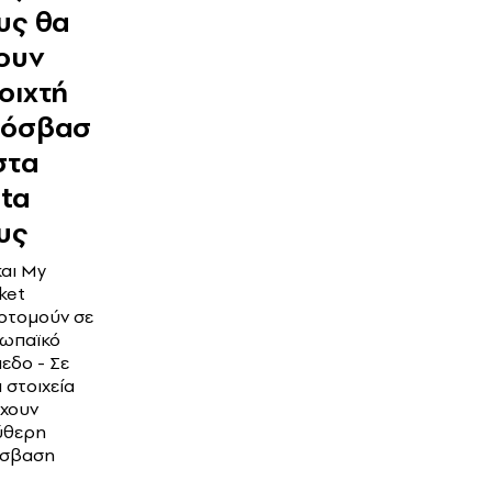
υς θα
ουν
οιχτή
ρόσβασ
στα
ta
υς
και My
ket
νοτομούν σε
ωπαϊκό
εδο - Σε
 στοιχεία
έχουν
ύθερη
σβαση