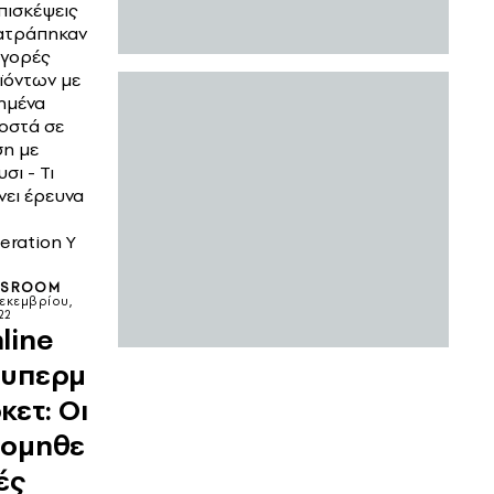
πισκέψεις
ατράπηκαν
αγορές
ϊόντων με
ημένα
οστά σε
ση με
σι - Τι
νει έρευνα
eration Y
WSROOM
Δεκεμβρίου,
22
line
υπερμ
κετ: Οι
ομηθε
ές