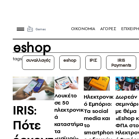
OIKONOMIA
ΑΓΟΡΕΣ
ΕΠΙΧΕΙΡΗ
eshop
tags
συναλλαγές
eshop
ΙΡΙΣ
IRIS
Payments
Λουκέτο
Ηλεκτρονικ
Δωρεάν
σε 50
ό Εμπόριο:
σεμινάρι
IRIS:
ηλεκτρονικ
Τα social
με θέμα
ά
media και
«Eshop κ
Πότε
καταστήμα
το
ΦΠΑ στο
τα
smartphon
Ηλεκτρο
«μαϊμού»