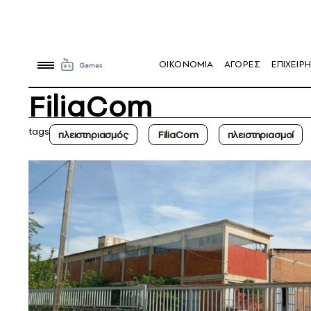
OIKONOMIA
ΑΓΟΡΕΣ
ΕΠΙΧΕΙΡΗ
FiliaCom
tags
πλειστηριασμός
FiliaCom
πλειστηριασμοί