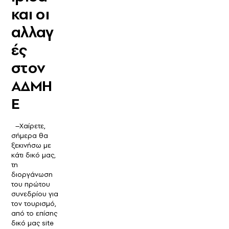
και οι
αλλαγ
ές
στον
ΑΔΜΗ
Ε
–Χαίρετε,
σήμερα θα
ξεκινήσω με
κάτι δικό μας,
τη
διοργάνωση
του πρώτου
συνεδρίου για
τον τουρισμό,
από το επίσης
δικό μας site