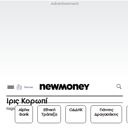
Ιρις Κορωπί
tags
Alpha
Εθνική
ΟΔΔΗΧ
Γιάννης
Bank
Τράπεζα
Δραγασάκης