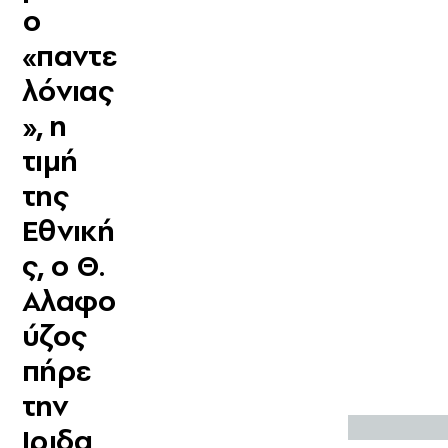
ο
«παντε
λόνιας
», η
τιμή
της
Εθνική
ς, ο Θ.
Αλαφο
ύζος
πήρε
την
Ιριδα