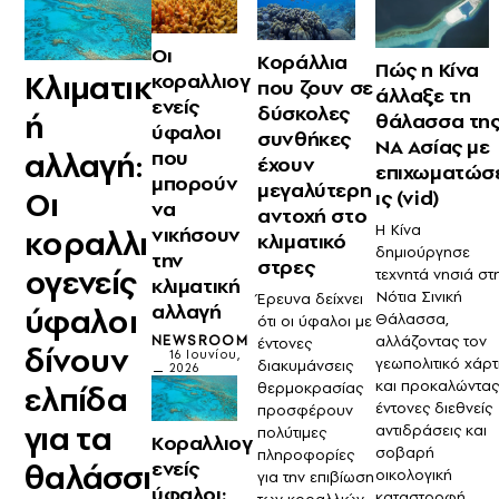
Οι
Κοράλλια
Πώς η Κίνα
Κλιματικ
κοραλλιογ
που ζουν σε
άλλαξε τη
ενείς
δύσκολες
ή
θάλασσα τη
ύφαλοι
συνθήκες
ΝΑ Ασίας με
αλλαγή:
που
έχουν
επιχωματώσ
μπορούν
μεγαλύτερη
Οι
ις (vid)
να
αντοχή στο
Η Κίνα
νικήσουν
κοραλλι
κλιματικό
δημιούργησε
την
στρες
ογενείς
τεχνητά νησιά στ
κλιματική
Νότια Σινική
Έρευνα δείχνει
αλλαγή
ύφαλοι
Θάλασσα,
ότι οι ύφαλοι με
NEWSROOM
αλλάζοντας τον
έντονες
δίνουν
16 Ιουνίου,
γεωπολιτικό χάρ
διακυμάνσεις
2026
και προκαλώντας
ελπίδα
θερμοκρασίας
έντονες διεθνείς
προσφέρουν
για τα
αντιδράσεις και
πολύτιμες
Κοραλλιογ
σοβαρή
πληροφορίες
ενείς
θαλάσσι
οικολογική
για την επιβίωση
ύφαλοι:
καταστροφή