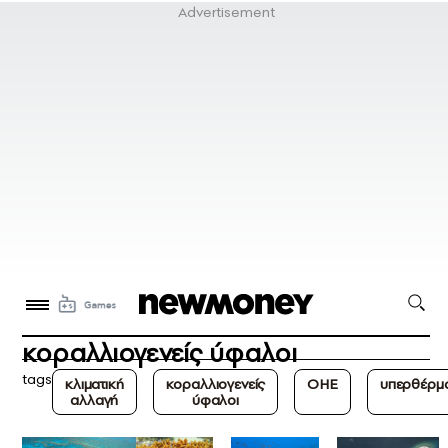
κοραλλιογενείς ύφαλοι
tags
κλιματική
κοραλλιογενείς
ΟΗΕ
υπερθέρμ
αλλαγή
ύφαλοι