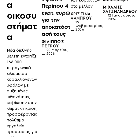
των κοραλλιών
α
Περίπου 4
στο μέλλον
ΜΙΧΆΛΗΣ
εκατ. ευρώ
ΧΑΤΖΗΑΝΔΡΈΟ
οικοσυ
ΧΡΙΣΤΊΝΑ
12 Ιανουαρίου,
ΛΆΜΠΡΟΥ
για την
2026
19
στήματ
αποκατάστ
Φεβρουαρίου,
2026
ασή τους
α
ΦΊΛΙΠΠΟΣ
ΠΈΤΡΟΥ
Νέα διεθνής
20 Μαρτίου,
2026
μελέτη εντοπίζει
166.000
τετραγωνικά
χιλιόμετρα
κοραλλιογενών
υφάλων με
αυξημένες
πιθανότητες
επιβίωσης στην
κλιματική κρίση,
προσφέροντας
πολύτιμο
εργαλείο
προστασίας για