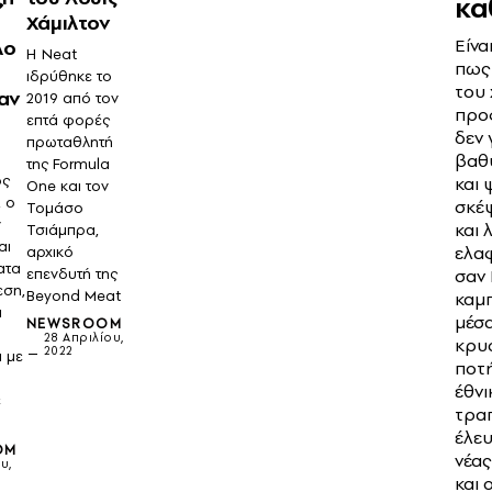
κα
Χάμιλτον
Είνα
λο
Η Neat
πως
ιδρύθηκε το
του
αν
2019 από τον
προ
επτά φορές
δεν 
πρωταθλητή
βαθ
της Formula
ος
και 
One και τον
, ο
σκέψ
Τομάσο
ν
και 
Τσιάμπρα,
αι
ελα
αρχικό
ατα
σαν
επενδυτή της
εση,
Beyond Meat
καμ
α
μέσα
NEWSROOM
28 Απριλίου,
κρυ
2022
 με
ποτή
έθνι
ε
τραπ
έλε
OM
νέας
υ,
και 