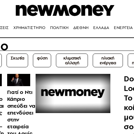
ΣΕΙΣ
ΧΡΗΜΑΤΙΣΤΗΡΙΟ
ΠΟΛΙΤΙΚΗ
ΔΙΕΘΝΗ
ΕΛΛΑΔΑ
ΕΝΕΡΓΕΙΑ
ιο
Σκωτία
φύση
κλιματική
ηλιακή
αλλαγή
ενέργεια
Do
Lo
Γιατί ο Ντι
Το
 o
Κάπριο
κο
αι
σπεύδει να
ς
επενδύσει
μο
στην
σο
–
εταιρεία
ξη
του Λουίς