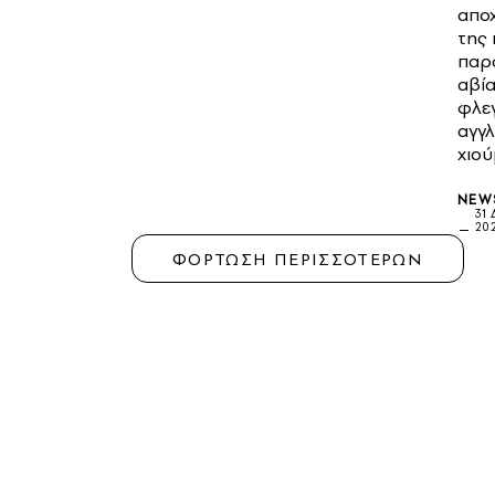
απο
της 
παρά
αβία
φλεγ
αγγλ
χιο
NEW
31
20
ΦΟΡΤΩΣΗ ΠΕΡΙΣΣΟΤΕΡΩΝ