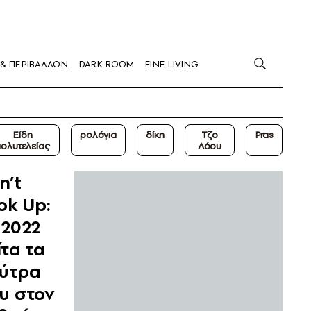
 & ΠΕΡΙΒΑΛΛΟΝ
DARK ROOM
FINE LIVING
Είδη
ρολόγια
δίκη
Τζο
Pras
πολυτελείας
Λόου
n’t
ok Up:
 2022
ίτα τα
ύτρα
υ στον