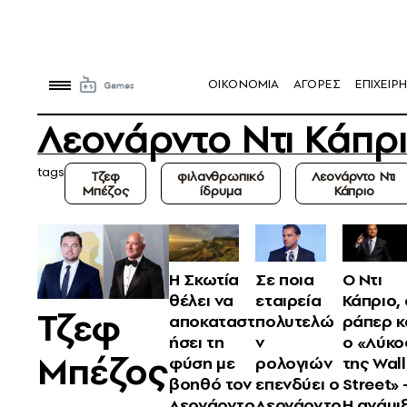
OIKONOMIA
ΑΓΟΡΕΣ
ΕΠΙΧΕΙΡΗ
Λεονάρντο Ντι Κάπρ
tags
Τζεφ
φιλανθρωπικό
Λεονάρντο Ντι
Μπέζος
ίδρυμα
Κάπριο
Η Σκωτία
Σε ποια
Ο Ντι
θέλει να
εταιρεία
Κάπριο,
Τζεφ
αποκαταστ
πολυτελώ
ράπερ κ
ήσει τη
ν
ο «Λύκο
Μπέζος
φύση με
ρολογιών
της Wall
βοηθό τον
επενδύει ο
Street» 
Λεονάρντο
Λεονάρντο
H ανάμι