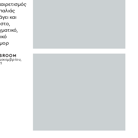
χαιρετισμός
παλιάς
γει και
στο,
ματικό,
ικό
ύμορ
SROOM
 Δεκεμβρίου,
21