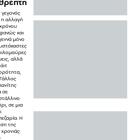
θρέπτη
ι γεγονός
 η αλλαγή
 χρόνου
φανώς και
γεννά μόνο
υστόχαστες
ψιλομαύρες
εις, αλλά
λάιτ
φρότητα,
 Γάλλος
πανίτης
 σε
στάλλινο
ρι, σε μια
κ
εζαρία. Η
υση της
 χρονιάς
ο