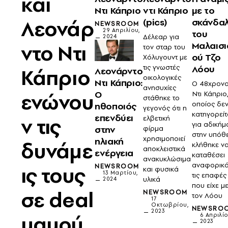
και
Ντι Κάπριο
ντι Κάπριο
με το
Λεονάρ
(pics)
σκάνδα
NEWSROOM
29 Απριλίου,
του
Δέλεαρ για
2024
ντο Ντι
Μαλαισι
τον σταρ του
ού Τζο
Χόλυγουντ με
τις γνωστές
Λόου
Κάπριο
Λεονάρντο
οικολογικές
Ντι Κάπριο:
Ο 48χρον
ανησυχίες
Ο
ενώνου
Ντι Κάπριο
στάθηκε το
οποίος δε
ηθοποιός
γεγονός ότι η
κατηγορείτ
επενδύει
ν τις
ελβετική
για αδικήμ
στην
φίρμα
στην υπόθ
χρησιμοποιεί
ηλιακή
δυνάμε
κλήθηκε ν
αποκλειστικά
ενέργεια
καταθέσει
ανακυκλώσιμα
αναφορικά
ις τους
NEWSROOM
και φυσικά
13 Μαρτίου,
τις επαφές
υλικά
2024
που είχε μ
σε deal
NEWSROOM
τον Λόου
17
Οκτωβρίου,
NEWSRO
2023
μαμού
6 Απριλίο
2023