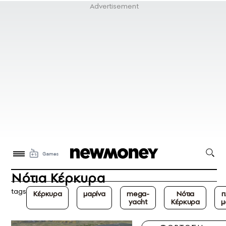
Νότια Κέρκυρα
tags
Κέρκυρα
μαρίνα
mega-
Νότια
π
yacht
Κέρκυρα
μ