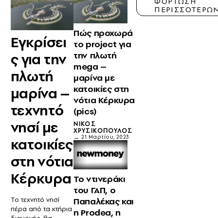
ΦΟΡΤΩΣΗ
ΠΕΡΙΣΣΟΤΕΡΩ
Πώς προχωρά
Εγκρίσει
το project για
την πλωτή
ς για την
mega –
πλωτή
μαρίνα με
κατοικίες στη
μαρίνα –
νότια Κέρκυρα
τεχνητό
(pics)
νησί με
ΝΊΚΟΣ
ΧΡΥΣΙΚΌΠΟΥΛΟΣ
21 Μαρτίου, 2023
κατοικίες
στη νότια
Κέρκυρα
Το ντινεράκι
του ΓΑΠ, ο
Παπαλέκας και
Το τεχνητό νησί
πέρα από τα κτήρια
η Prodea, η