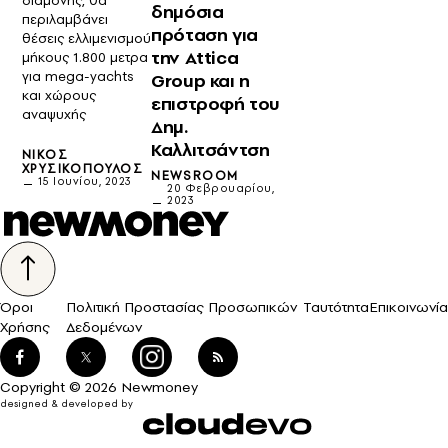
διαμονής, θα
δημόσια
περιλαμβάνει
πρόταση για
θέσεις ελλιμενισμού
την Attica
μήκους 1.800 μετρα
για mega-yachts
Group και η
και χώρους
επιστροφή του
αναψυχής
Δημ.
Καλλιτσάντση
ΝΊΚΟΣ
ΧΡΥΣΙΚΌΠΟΥΛΟΣ
NEWSROOM
15 Ιουνίου, 2023
20 Φεβρουαρίου,
2023
Όροι
Πολιτική Προστασίας Προσωπικών
Ταυτότητα
Επικοινωνία
Χρήσης
Δεδομένων
Copyright © 2026 Newmoney
designed & developed by