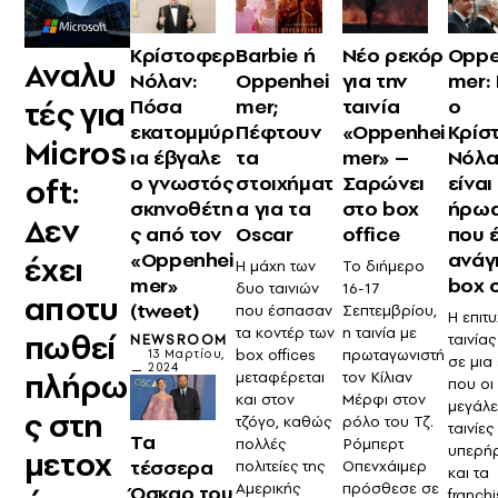
Κρίστοφερ
Barbie ή
Νέο ρεκόρ
Oppe
Αναλυ
Νόλαν:
Oppenhei
για την
mer: 
τές για
Πόσα
mer;
ταινία
ο
εκατομμύρ
Πέφτουν
«Oppenhei
Κρίσ
Micros
ια έβγαλε
τα
mer» –
Νόλα
ο γνωστός
στοιχήματ
Σαρώνει
είναι
oft:
σκηνοθέτη
α για τα
στο box
ήρω
Δεν
ς από τον
Oscar
office
που έ
«Oppenhei
ανάγ
έχει
Η μάχη των
Το διήμερο
mer»
box o
δυο ταινιών
16-17
αποτυ
(tweet)
που έσπασαν
Σεπτεμβρίου,
Η επιτυ
τα κοντέρ των
η ταινία με
πωθεί
ταινίας
NEWSROOM
box offices
πρωταγωνιστή
13 Μαρτίου,
σε μια
2024
πλήρω
μεταφέρεται
τον Κίλιαν
που οι
και στον
Μέρφι στον
μεγάλε
ς στη
τζόγο, καθώς
ρόλο του Τζ.
ταινίες
Τα
πολλές
Ρόμπερτ
υπερή
μετοχ
τέσσερα
πολιτείες της
Οπενχάιμερ
και τα
Αμερικής
πρόσθεσε σε
Όσκαρ του
franchi