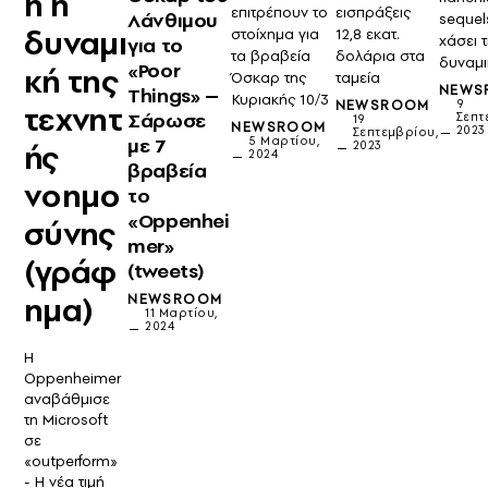
ή η
επιτρέπουν το
εισπράξεις
Λάνθιμου
sequel
δυναμι
στοίχημα για
12,8 εκατ.
χάσει 
για το
τα βραβεία
δολάρια στα
δυναμι
«Poor
κή της
Όσκαρ της
ταμεία
NEWS
Things» –
Κυριακής 10/3
NEWSROOM
9
τεχνητ
Σάρωσε
Σεπτ
19
NEWSROOM
2023
Σεπτεμβρίου,
με 7
5 Μαρτίου,
ής
2023
2024
βραβεία
νοημο
το
«Oppenhei
σύνης
mer»
(γράφ
(tweets)
ημα)
NEWSROOM
11 Μαρτίου,
2024
Η
Oppenheimer
αναβάθμισε
τη Microsoft
σε
«outperform»
- Η νέα τιμή