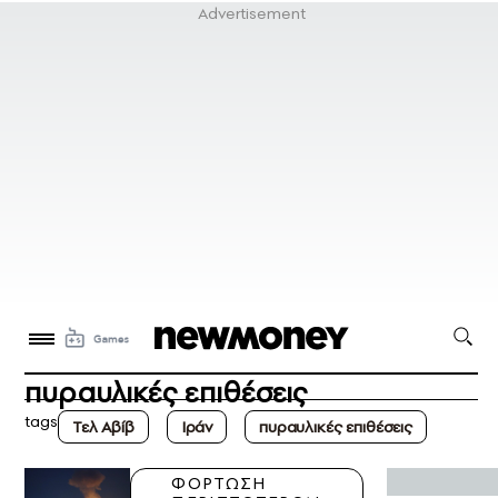
πυραυλικές επιθέσεις
tags
Τελ Αβίβ
Iράν
πυραυλικές επιθέσεις
ΦΟΡΤΩΣΗ