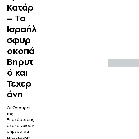
Κατάρ
– Tο
Ισραήλ
σφυρ
οκοπά
Βηρυτ
ό και
Τεχερ
άνη
Οι Φρουροί
της
Επανάστασης
ανακοίνωσαν
σήμερα ότι
εκτόξευσαν