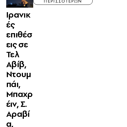
ΠΕΡΙΣΣΟΤΕΡΩΝ
Ιρανικ
ές
επιθέσ
εις σε
Τελ
Αβίβ,
Ντουμ
πάι,
Μπαχρ
έιν, Σ.
Αραβί
α,