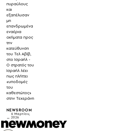
πυραύλους
και
εξαπέλυσαν
μη
επανδρωμένα
εναέρια
οχήματα προς
την
κατεύθυνση
του Τελ Αβίβ,
στο Ισραήλ -
Ο στρατός του
Ισραήλ λέει
πως πλήττει
«υποδομές
του
καθεστώτος»
στην Τεχεράνη
NEWSROOM
6 Μαρτίου,
2026